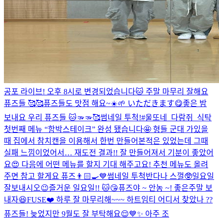
공포 라이브! 오후 8시로 변경되었습니다🐱 주말 마무리 잘해요
퓨즈들 🥰🥰
퓨즈들도 맛점 해요~☀️🌱 いただきます😋
좋은 밤
보내요 우리 퓨즈들 🐱🫳🫳🥰
썸네일 투척!
#울또네_다람쥐_식탁
첫번째 메뉴 “함박스테이크” 완성 됐습니다🤩 형들 군대 가있을
때 집에서 참치캔을 이용해서 한번 만들어본적은 있었는데 그때
실패 느낌이었어서… 재도전 결과!! 잘 만들어져서 기분이 좋았어
요😍 다음에 어떤 메뉴를 할지 기대 해주고요! 추천 메뉴도 올려
주면 참고 할게요 퓨즈👨🏻‍🍳💙
썸네일 투척
반다나 스껄🥸
일요일
잘보내시오
😉
즐거운 일요일!! 🐱😘
퓨즈야 ~ 안농 ~! 좋은주말 보
내자😆
FUSE❤️ 하루 잘 마무리해~~~ 하트임티 어디서 찾았나 ??
퓨즈들! 늦었지만 9월도 잘 부탁해요😌💙✨ 아주 조