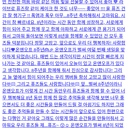
만 잔잔한 여름 바람 같은 여름 빛을 선물할 수 있어서 좋아 💙 라
이브로 퓨즈랑 같이 케이크 한 것도 너무~~~ 좋았어 !!! 울 퓨즈 건
강 잘 챙기구 !! 폭염과 폭우 아무...
8주년 축하해줘서 고마워요. 시
간이 참 빠르네요. 8년이라는 시간 동안 함께 성장하고, 서로에게
힘이 되어 주고 함께 웃고 함께 아파하고 서로에게 큰 용기가 되어
줘서 고마워 돌아보면 이렇게 8년을 함께할 수 있었던 건 모두 퓨
즈들 덕분입니다 정말 고맙고, 앞으로도 우리 더 행복하자! 사랑합
니다🧡
온앤오프 8주년🎂🎉 온앤오프가 벌써 여덟 번째 생일을 맞
이하게 되었습니다. 매번 드는 생각이지만 시간이 정말 빠르게 지
나가는 것 같아요. 퓨즈들이 있어서 오늘이 있고 온앤오프가 있다
고 생각합니다. 8주년을 함께해 줘서 진심으로 감사합니다! 그리
고 늘 옆에서 힘이 되어주는 우리 멤버들 항상 고맙고 많이 사랑한
다🫶🏻 그리고 퓨즈들도 사랑합니다🫶🏻 앞...
벌써 8주년이라니
온앤오프가 이렇게 긴 시간 동안우리 퓨즈들과 함께 할 수 있어 너
무 행복해요 8년 동안 함께 한 많은 추억들을 생각해 보면 너무 좋
으면서도 더 좋은 시간들을 만들어 드릴 걸 아쉽기도 하지만 그래
도 좋은 추억들을 만들 수 있는 시간들이 앞으로도 있어 한편으로
는 다행인 거 같아요 그래도 이렇게 많은 순간들을 만들어줘서 고
마워요 우리 퓨즈들 제...
퓨즈~ 😗☺️ 온앤오프가 벌써 8년이 되었