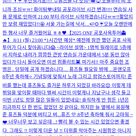
심!!! 🌂☔️ 우산챙겨요!!!! ☺️
퓨즈들 다 맛점~🥪😋 오늘부터 비 오
니까 조심ㅠㅠ! 화이팅💙
내일 공포라이브 시간 변경!!!! 연습실 사
용 문제로 인하여 21:00 부터 라이브 시작하겠습니다ㅠㅠ!!
짧았지
만 보령 재밌었다!!🤩 서울 가는길에 낙서…🍉🌻☔️
오늘 오랜만에
한 행사 너무 즐거웠어요 ㅎㅎ🖤
【2025 ONF 공포사옥투어👻
🔥】 8/11 (월) 23:00 *1시간반 예상* 예전에 잠깐 했던 공포 사옥
투어가 다시 찾아옵니다😱 <라이브 설명> 1명씩 릴레이로 5층에
서 지하로 내려가 깜깜한 큰방 연습실 가운데에서 5분 동안 앉아
있다가 다시 돌아오면 미션 컴플리트👾 여기서!! 아주 중요한 조
명은.. 당일에 공개 하겠습니다… 퓨즈들 월요일 밤에 ...
온앤오프
8주년 축하해⭐️ 기념일에 맞춰서 노래 그리고 팝업스토어까지! 준
비를 했는데 퓨즈들도 즐거운 하루가 되었길 바라요😌 이렇게 데
뷔일을 맞이할 때마다 벌써 시간이 이렇게나 지났구나 생각 들고
이번 1년도 정말 많은 일들이 있었네요! 솔직하게 안 힘든 1년은
지금까지 단 한 번도 없었던 것 같아요. 하지만 늘 옆에서 응원해
준 퓨즈들 덕분에 버티고 버...
퓨즈 💛 8주년 축하해 줘서 고마워 ~
❤️ 너무너무 보고 싶은데 ..! 빨리 볼 수 있는 시간 있었으면 좋겠
다. 그래도 !! 이렇게 더운 날 !! 더위를 막아주는 시원함은 아니지