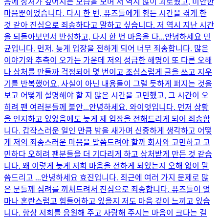
음에 상처가 깊어지는 모습을 보며 저 역시 많이 괴로웠고, 미안한
마음뿐이었습니다. 다시 한 번, 퓨즈들에게 힘든 시간을 겪게 한
것 같아 진심으로 죄송하다고 말하고 싶습니다. 저 역시 지난 시간
을 되돌아보면서 반성하고, 다시 한 번 마음을 다...
안녕하세요 민
균입니다. 먼저, 늦게 입장을 전하게 되어 너무 죄송합니다. 많은
이야기와 추측이 오가는 가운데 저의 성급한 해명이 또 다른 오해
나 상처를 만들까 걱정되어 몇 번이고 조심스럽게 글을 쓰고 지우
기를 반복했어요. 사실이 아닌 내용들이 그럴 듯하게 퍼지는 것을
보고 어떻게 설명해야 할 지 많은 시간을 고민했고, 그 시간이 오
히려 팬 여러분들께 불안...
안녕하세요. 와이엇입니다. 먼저 상황
을 인지하고 있었음에도 늦게 제 입장을 전해드리게 되어 죄송합
니다. 갑작스러운 일인 만큼 밤을 새가며 신중하게 생각하고 어떻
게 저의 죄송스러운 마음을 말씀드려야 할까 회사와 고민하고 고
민하다 오히려 팬분들을 더 기다리게 하고 상처받게 만든 것 같습
니다. 왜 이렇게 늦게 저희 마음을 전하게 되었는지 오해 없이 말
씀드리고 ...
안녕하세요 효진입니다. 최근에 여러 가지 문제로 많
은 분들께 심려를 끼쳐드려서 진심으로 죄송합니다. 퓨즈들이 얼
마나 혼란스럽고 힘들어하고 있을지 저도 마음 깊이 느끼고 있습
니다. 항상 저희를 응원해 주고 사랑해 주시는 마음이 크다는 걸