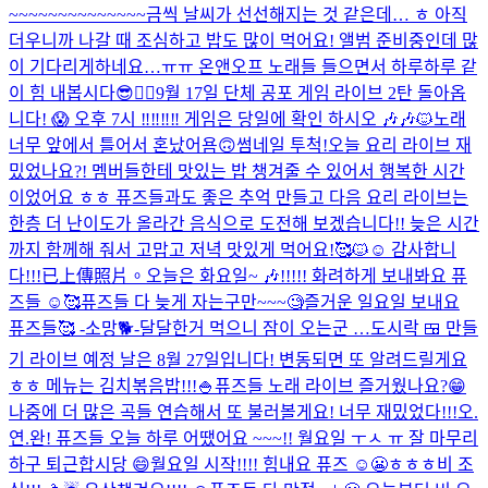
~~~~~~~~~~~~~~금씩 날씨가 선선해지는 것 같은데… ㅎ 아직
더우니까 나갈 때 조심하고 밥도 많이 먹어요! 앨범 준비중인데 많
이 기다리게하네요…ㅠㅠ 온앤오프 노래들 들으면서 하루하루 같
이 힘 내봅시다😎❤️‍🔥
9월 17일 단체 공포 게임 라이브 2탄 돌아옵
니다! 😱 오후 7시 ‼️‼️‼️‼️ 게임은 당일에 확인 하시오 🎶🎶🐱
노래
너무 앞에서 틀어서 혼났어욤🙃
썸네일 투척!
오늘 요리 라이브 재
밌었나요?! 멤버들한테 맛있는 밥 챙겨줄 수 있어서 행복한 시간
이었어요 ㅎㅎ 퓨즈들과도 좋은 추억 만들고 다음 요리 라이브는
한층 더 난이도가 올라간 음식으로 도전해 보겠습니다!! 늦은 시간
까지 함께해 줘서 고맙고 저녁 맛있게 먹어요!🥰🐱☺️ 감사합니
다!!!
已上傳照片。
오늘은 화요일~ 🎶!!!!! 화려하게 보내봐요 퓨
즈들 ☺️🥰
퓨즈들 다 늦게 자는구만~~~🧐
즐거운 일요일 보내요
퓨즈들🥰 -소망🐕-
달달한거 먹으니 잠이 오는군 …
도시락 🍱 만들
기 라이브 예정 날은 8월 27일입니다! 변동되면 또 알려드릴게요
ㅎㅎ 메뉴는 김치볶음밥!!!🍚
퓨즈들 노래 라이브 즐거웠나요?😁
나중에 더 많은 곡들 연습해서 또 불러볼게요! 너무 재밌었다!!!
오.
연.완! 퓨즈들 오늘 하루 어땠어요 ~~~!! 월요일 ㅜㅅ ㅠ 잘 마무리
하구 퇴근합시당 😄
월요일 시작!!!! 힘내요 퓨즈 ☺️😬ㅎㅎㅎ
비 조