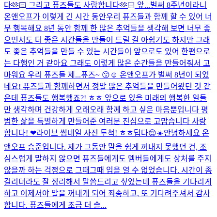
다🫶🏻 그리고 퓨즈들도 사랑합니다🫶🏻 앞...
벌써 8주년이라니
온앤오프가 이렇게 긴 시간 동안우리 퓨즈들과 함께 할 수 있어 너
무 행복해요 8년 동안 함께 한 많은 추억들을 생각해 보면 너무 좋
으면서도 더 좋은 시간들을 만들어 드릴 걸 아쉽기도 하지만 그래
도 좋은 추억들을 만들 수 있는 시간들이 앞으로도 있어 한편으로
는 다행인 거 같아요 그래도 이렇게 많은 순간들을 만들어줘서 고
마워요 우리 퓨즈들 제...
퓨즈~ 😗☺️ 온앤오프가 벌써 8년이 되었
네요! 퓨즈들과 함께하면서 정말 많은 추억들을 만들어왔던 것 같
은데 퓨즈들도 행복했죠?! ㅎㅎ 앞으로 있을 미래의 행복한 일들
만 생각하며 건강하게 오래오래 함께 하고 싶은 마음뿐입니다 평
범한 삶을 특별하게 만들어준 여러분 진심으로 고맙습니다 사랑
합니다! ❤
라이브 썸네일 사진 투척! ㅎㅎ
덥다😌☀️
안녕하세요 온
앤오프 승준입니다. 제가 그동안 말을 쉽게 꺼내지 못했던 건, 조
심스럽게 말하지 않으면 퓨즈들에게도 멤버들에게도 상처를 주지
않을까 하는 걱정으로 그때그때 입을 열 수 없었습니다. 시간이 좀
걸리더라도 잘 정리해서 말씀드리고 싶었는데 퓨즈들을 기다리게
하고 이제서야 말을 꺼내게 되어 죄송하고, 또 기다려주셔서 감사
합니다. 퓨즈들에게 조금 더 솔...