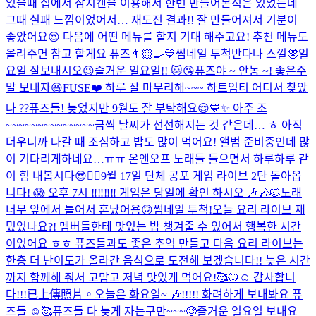
있을때 집에서 참치캔을 이용해서 한번 만들어본적은 있었는데
그때 실패 느낌이었어서… 재도전 결과!! 잘 만들어져서 기분이
좋았어요😍 다음에 어떤 메뉴를 할지 기대 해주고요! 추천 메뉴도
올려주면 참고 할게요 퓨즈👨🏻‍🍳💙
썸네일 투척
반다나 스껄🥸
일
요일 잘보내시오
😉
즐거운 일요일!! 🐱😘
퓨즈야 ~ 안농 ~! 좋은주
말 보내자😆
FUSE❤️ 하루 잘 마무리해~~~ 하트임티 어디서 찾았
나 ??
퓨즈들! 늦었지만 9월도 잘 부탁해요😌💙✨ 아주 조
~~~~~~~~~~~~~~금씩 날씨가 선선해지는 것 같은데… ㅎ 아직
더우니까 나갈 때 조심하고 밥도 많이 먹어요! 앨범 준비중인데 많
이 기다리게하네요…ㅠㅠ 온앤오프 노래들 들으면서 하루하루 같
이 힘 내봅시다😎❤️‍🔥
9월 17일 단체 공포 게임 라이브 2탄 돌아옵
니다! 😱 오후 7시 ‼️‼️‼️‼️ 게임은 당일에 확인 하시오 🎶🎶🐱
노래
너무 앞에서 틀어서 혼났어욤🙃
썸네일 투척!
오늘 요리 라이브 재
밌었나요?! 멤버들한테 맛있는 밥 챙겨줄 수 있어서 행복한 시간
이었어요 ㅎㅎ 퓨즈들과도 좋은 추억 만들고 다음 요리 라이브는
한층 더 난이도가 올라간 음식으로 도전해 보겠습니다!! 늦은 시간
까지 함께해 줘서 고맙고 저녁 맛있게 먹어요!🥰🐱☺️ 감사합니
다!!!
已上傳照片。
오늘은 화요일~ 🎶!!!!! 화려하게 보내봐요 퓨
즈들 ☺️🥰
퓨즈들 다 늦게 자는구만~~~🧐
즐거운 일요일 보내요