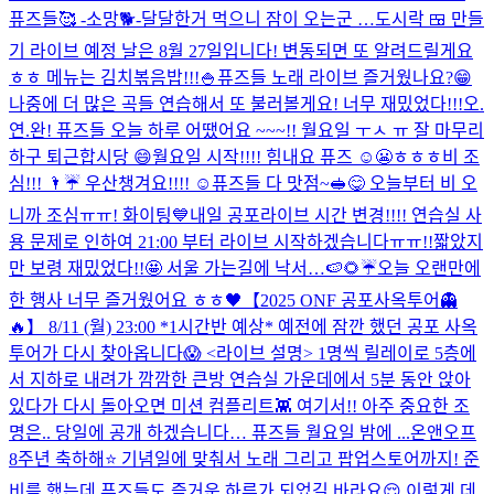
퓨즈들🥰 -소망🐕-
달달한거 먹으니 잠이 오는군 …
도시락 🍱 만들
기 라이브 예정 날은 8월 27일입니다! 변동되면 또 알려드릴게요
ㅎㅎ 메뉴는 김치볶음밥!!!🍚
퓨즈들 노래 라이브 즐거웠나요?😁
나중에 더 많은 곡들 연습해서 또 불러볼게요! 너무 재밌었다!!!
오.
연.완! 퓨즈들 오늘 하루 어땠어요 ~~~!! 월요일 ㅜㅅ ㅠ 잘 마무리
하구 퇴근합시당 😄
월요일 시작!!!! 힘내요 퓨즈 ☺️😬ㅎㅎㅎ
비 조
심!!! 🌂☔️ 우산챙겨요!!!! ☺️
퓨즈들 다 맛점~🥪😋 오늘부터 비 오
니까 조심ㅠㅠ! 화이팅💙
내일 공포라이브 시간 변경!!!! 연습실 사
용 문제로 인하여 21:00 부터 라이브 시작하겠습니다ㅠㅠ!!
짧았지
만 보령 재밌었다!!🤩 서울 가는길에 낙서…🍉🌻☔️
오늘 오랜만에
한 행사 너무 즐거웠어요 ㅎㅎ🖤
【2025 ONF 공포사옥투어👻
🔥】 8/11 (월) 23:00 *1시간반 예상* 예전에 잠깐 했던 공포 사옥
투어가 다시 찾아옵니다😱 <라이브 설명> 1명씩 릴레이로 5층에
서 지하로 내려가 깜깜한 큰방 연습실 가운데에서 5분 동안 앉아
있다가 다시 돌아오면 미션 컴플리트👾 여기서!! 아주 중요한 조
명은.. 당일에 공개 하겠습니다… 퓨즈들 월요일 밤에 ...
온앤오프
8주년 축하해⭐️ 기념일에 맞춰서 노래 그리고 팝업스토어까지! 준
비를 했는데 퓨즈들도 즐거운 하루가 되었길 바라요😌 이렇게 데