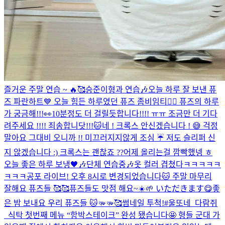
즐거운 주말 연습 ~ 🔥🥰
승준이형과 연습🎶
오늘 하루 잘 보낸 퓨
즈 파란하트💙 오늘 힘든 하루였던 퓨즈 좀비임티🧟‍♂️ 퓨즈의 하루
가 궁금해!!!👀
10분정도 더 걸릴듯합니다!!!! ㅠㅠ 조금만 더 기다
려주세요 !!!! 죄송합니닷!!!🐱
네 ! 크록스 안신겠습니다 ! 😅 걱정
말아요 그대
비 오니까 !! 미끄러지지않게 조심 ☔️ 저도 슬리퍼 신
지 않겠습니다 :) 크록스는 괜찮죠 ??
어제 올리는걸 깜빡했넹 ㅎ
오늘 좋은 하루 보냉🖤🎶
단체 연습중🎶
옷 컬러 겹쳤다ㅋㅋㅋㅋㅋ
ㅋㅋㅋ
공포 라이브! 오후 8시로 변경되었습니다🐱 주말 마무리
잘해요 퓨즈들 🥰🥰
퓨즈들도 맛점 해요~☀️🌱 いただきます😋
좋
은 밤 보내요 우리 퓨즈들 🐱🫳🫳🥰
썸네일 투척!
#울또네_다람쥐
_식탁 첫번째 메뉴 “함박스테이크” 완성 됐습니다🤩 형들 군대 가