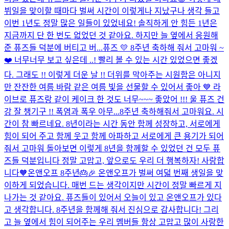
뷔일을 맞이할 때마다 벌써 시간이 이렇게나 지났구나 생각 들고
이번 1년도 정말 많은 일들이 있었네요! 솔직하게 안 힘든 1년은
지금까지 단 한 번도 없었던 것 같아요. 하지만 늘 옆에서 응원해
준 퓨즈들 덕분에 버티고 버...
퓨즈 💛 8주년 축하해 줘서 고마워 ~
❤️ 너무너무 보고 싶은데 ..! 빨리 볼 수 있는 시간 있었으면 좋겠
다. 그래도 !! 이렇게 더운 날 !! 더위를 막아주는 시원함은 아니지
만 잔잔한 여름 바람 같은 여름 빛을 선물할 수 있어서 좋아 💙 라
이브로 퓨즈랑 같이 케이크 한 것도 너무~~~ 좋았어 !!! 울 퓨즈 건
강 잘 챙기구 !! 폭염과 폭우 아무...
8주년 축하해줘서 고마워요. 시
간이 참 빠르네요. 8년이라는 시간 동안 함께 성장하고, 서로에게
힘이 되어 주고 함께 웃고 함께 아파하고 서로에게 큰 용기가 되어
줘서 고마워 돌아보면 이렇게 8년을 함께할 수 있었던 건 모두 퓨
즈들 덕분입니다 정말 고맙고, 앞으로도 우리 더 행복하자! 사랑합
니다🧡
온앤오프 8주년🎂🎉 온앤오프가 벌써 여덟 번째 생일을 맞
이하게 되었습니다. 매번 드는 생각이지만 시간이 정말 빠르게 지
나가는 것 같아요. 퓨즈들이 있어서 오늘이 있고 온앤오프가 있다
고 생각합니다. 8주년을 함께해 줘서 진심으로 감사합니다! 그리
고 늘 옆에서 힘이 되어주는 우리 멤버들 항상 고맙고 많이 사랑한