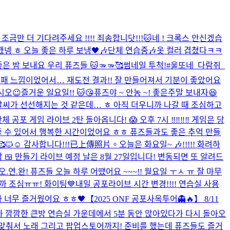
 조금만 더 기다려주세요 !!!! 죄송합니닷!!!🐱
네 ! 크록스 안신겠습
넹 ㅎ 오늘 좋은 하루 보냉🖤🎶
단체 연습중🎶
옷 컬러 겹쳤다ㅋㅋ
좋은 밤 보내요 우리 퓨즈들 🐱🫳🫳🥰
썸네일 투척!
#울또네_다람쥐_
실패 느낌이었어서… 재도전 결과!! 잘 만들어져서 기분이 좋았어요
시오
😉
즐거운 일요일!! 🐱😘
퓨즈야 ~ 안농 ~! 좋은주말 보내자😆
금씩 날씨가 선선해지는 것 같은데… ㅎ 아직 더우니까 나갈 때 조심하고
단체 공포 게임 라이브 2탄 돌아옵니다! 😱 오후 7시 ‼️‼️‼️‼️ 게임은 당
줄 수 있어서 행복한 시간이었어요 ㅎㅎ 퓨즈들과도 좋은 추억 만들
☺️ 감사합니다!!!
已上傳照片。
오늘은 화요일~ 🎶!!!!! 화려하
 🍱 만들기 라이브 예정 날은 8월 27일입니다! 변동되면 또 알려드
오.연.완! 퓨즈들 오늘 하루 어땠어요 ~~~!! 월요일 ㅜㅅ ㅠ 잘 마무
니까 조심ㅠㅠ! 화이팅💙
내일 공포라이브 시간 변경!!!! 연습실 사용
사 너무 즐거웠어요 ㅎㅎ🖤
【2025 ONF 공포사옥투어👻🔥】 8/11
내려가 깜깜한 큰방 연습실 가운데에서 5분 동안 앉아있다가 다시 돌아오
 맞춰서 노래 그리고 팝업스토어까지! 준비를 했는데 퓨즈들도 즐거