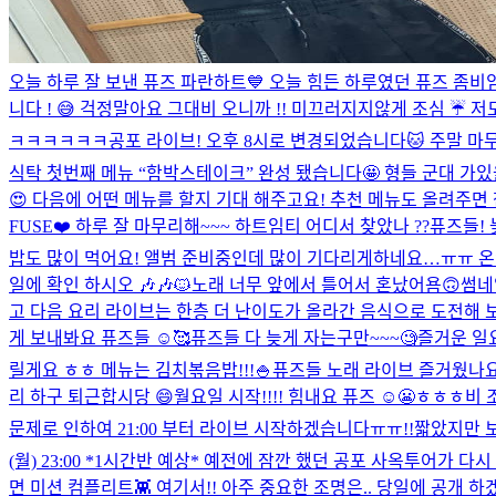
오늘 하루 잘 보낸 퓨즈 파란하트💙 오늘 힘든 하루였던 퓨즈 좀비임티
니다 ! 😅 걱정말아요 그대
비 오니까 !! 미끄러지지않게 조심 ☔️ 저
ㅋㅋㅋㅋㅋㅋ
공포 라이브! 오후 8시로 변경되었습니다🐱 주말 마무
식탁 첫번째 메뉴 “함박스테이크” 완성 됐습니다🤩 형들 군대 가
😍 다음에 어떤 메뉴를 할지 기대 해주고요! 추천 메뉴도 올려주면 참고
FUSE❤️ 하루 잘 마무리해~~~ 하트임티 어디서 찾았나 ??
퓨즈들! 
밥도 많이 먹어요! 앨범 준비중인데 많이 기다리게하네요…ㅠㅠ 온앤오
일에 확인 하시오 🎶🎶🐱
노래 너무 앞에서 틀어서 혼났어욤🙃
썸네
고 다음 요리 라이브는 한층 더 난이도가 올라간 음식으로 도전해 보겠
게 보내봐요 퓨즈들 ☺️🥰
퓨즈들 다 늦게 자는구만~~~🧐
즐거운 일요
릴게요 ㅎㅎ 메뉴는 김치볶음밥!!!🍚
퓨즈들 노래 라이브 즐거웠나요?
리 하구 퇴근합시당 😄
월요일 시작!!!! 힘내요 퓨즈 ☺️😬ㅎㅎㅎ
비 조
문제로 인하여 21:00 부터 라이브 시작하겠습니다ㅠㅠ!!
짧았지만 보
(월) 23:00 *1시간반 예상* 예전에 잠깐 했던 공포 사옥투어가
면 미션 컴플리트👾 여기서!! 아주 중요한 조명은.. 당일에 공개 하