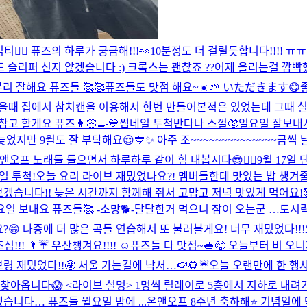
‍♂️ 퓨즈의 하루가 궁금해!!!👀
10분정도 더 걸릴듯합니다!!!! ㅠㅠ
도 슬리퍼 신지 않겠습니다 :) 크록스는 괜찮죠 ??
어제 올리는걸 깜빡했
리 잘해요 퓨즈들 🥰🥰
퓨즈들도 맛점 해요~☀️🌱 いただきます😋
있을때 집에서 참치캔을 이용해서 한번 만들어본적은 있었는데 그때 
 할게요 퓨즈👨🏻‍🍳💙
썸네일 투척
반다나 스껄🥸
일요일 잘보내
늦었지만 9월도 잘 부탁해요😌💙✨ 아주 조~~~~~~~~~~~~~~
프 노래들 들으면서 하루하루 같이 힘 내봅시다😎❤️‍🔥
9월 17일 
일 투척!
오늘 요리 라이브 재밌었나요?! 멤버들한테 맛있는 밥 챙겨
습니다!! 늦은 시간까지 함께해 줘서 고맙고 저녁 맛있게 먹어요!🥰
일 보내요 퓨즈들🥰 -소망🐕-
달달한거 먹으니 잠이 오는군 …
도시락
😁 나중에 더 많은 곡들 연습해서 또 불러볼게요! 너무 재밌었다!!!
심!!! 🌂☔️ 우산챙겨요!!!! ☺️
퓨즈들 다 맛점~🥪😋 오늘부터 비 오
령 재밌었다!!🤩 서울 가는길에 낙서…🍉🌻☔️
오늘 오랜만에 한 행
 다시 찾아옵니다😱 <라이브 설명> 1명씩 릴레이로 5층에서 지하로 
겠습니다… 퓨즈들 월요일 밤에 ...
온앤오프 8주년 축하해⭐️ 기념일에