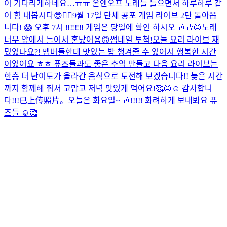
이 기다리게하네요…ㅠㅠ 온앤오프 노래들 들으면서 하루하루 같
이 힘 내봅시다😎❤️‍🔥
9월 17일 단체 공포 게임 라이브 2탄 돌아옵
니다! 😱 오후 7시 ‼️‼️‼️‼️ 게임은 당일에 확인 하시오 🎶🎶🐱
노래
너무 앞에서 틀어서 혼났어욤🙃
썸네일 투척!
오늘 요리 라이브 재
밌었나요?! 멤버들한테 맛있는 밥 챙겨줄 수 있어서 행복한 시간
이었어요 ㅎㅎ 퓨즈들과도 좋은 추억 만들고 다음 요리 라이브는
한층 더 난이도가 올라간 음식으로 도전해 보겠습니다!! 늦은 시간
까지 함께해 줘서 고맙고 저녁 맛있게 먹어요!🥰🐱☺️ 감사합니
다!!!
已上传照片。
오늘은 화요일~ 🎶!!!!! 화려하게 보내봐요 퓨
즈들 ☺️🥰