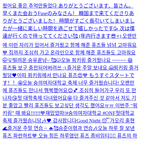
웠어요 좋은 추억만들었다 ありがとうございます、皆さん。
早くまた会おう
Fuseのみなさん！ 韓国まで来てくださりあ
りがとうございました！ 時間がすごく長引いてしまいまし
たが一緒に楽しい時間を過ごせて嬉しかったです🥳 次は僕
達が行くので待っててください🥰 (年内行きます😎⭐️) 오랜만
에 이런 자리가 있어서 즐거웠고 함께 해준 퓨즈들 넘넘 고마워요
💙 집까지 조심히 가고 온라인으로 함께 해준 퓨즈들도 고마워요
🤭💡
빌려온 승유뀬냥~ 🥰🐱
오늘 핑키링 즐거웠나요 ~~~~~ 😆
퓨즈들 보구 충전되어버려쓰 :) 즐거운 주말 보내요 🤗
핑키링 즐거
웠당🖤
이따 핑키링에서 만나요 퓨즈😍💙 もうすぐスタートで
す！！🤩
오늘 숭의여자대학교 축제 너무 즐거웠습니다! 오랜만
에 퓨즈들도 만나서 행복했어요😊💕 조심히 들어가구 우리 또 만
나자😘
첫 대학축제 다녀왔어요🤩 다 즐겨주신 것 같아서 저도 기
분 좋았고 빨리 퓨즈들도 보고싶단 생각도 했어요ㅠㅠ 이번주 “핑
키링” 때 봐요!!!!!!💙
재밌었따!
#숭의여자대학교 #ONF첫대학교
축제 즐거웠습니당🎶🖤 감사합니다
Good Night 😴
가오리 출현
🌊
즐거운 주말 연습 ~ 🔥🥰
승준이형과 연습🎶
오늘 하루 잘 보낸
퓨즈 파란하트💙 오늘 힘든 하루였던 퓨즈 좀비임티🧟‍♂️ 퓨즈의 하