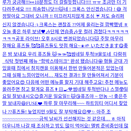
루가 궁금해!!!👀
10분정도 더 걸릴듯합니다!!!! ㅠㅠ 조금만 더 기
다려주세요 !!!! 죄송합니닷!!!🐱
네 ! 크록스 안신겠습니다 ! 😅 걱
정말아요 그대
비 오니까 !! 미끄러지지않게 조심 ☔️ 저도 슬리퍼
신지 않겠습니다 :) 크록스는 괜찮죠 ??
어제 올리는걸 깜빡했넹 ㅎ
오늘 좋은 하루 보냉🖤🎶
단체 연습중🎶
옷 컬러 겹쳤다ㅋㅋㅋㅋㅋ
ㅋㅋㅋ
공포 라이브! 오후 8시로 변경되었습니다🐱 주말 마무리
잘해요 퓨즈들 🥰🥰
퓨즈들도 맛점 해요~☀️🌱 いただきます😋
좋
은 밤 보내요 우리 퓨즈들 🐱🫳🫳🥰
썸네일 투척!
#울또네_다람쥐
_식탁 첫번째 메뉴 “함박스테이크” 완성 됐습니다🤩 형들 군대 가
있을때 집에서 참치캔을 이용해서 한번 만들어본적은 있었는데
그때 실패 느낌이었어서… 재도전 결과!! 잘 만들어져서 기분이
좋았어요😍 다음에 어떤 메뉴를 할지 기대 해주고요! 추천 메뉴도
올려주면 참고 할게요 퓨즈👨🏻‍🍳💙
썸네일 투척
반다나 스껄🥸
일
요일 잘보내시오
😉
즐거운 일요일!! 🐱😘
퓨즈야 ~ 안농 ~! 좋은주
말 보내자😆
FUSE❤️ 하루 잘 마무리해~~~ 하트임티 어디서 찾았
나 ??
퓨즈들! 늦었지만 9월도 잘 부탁해요😌💙✨ 아주 조
~~~~~~~~~~~~~~금씩 날씨가 선선해지는 것 같은데… ㅎ 아직
더우니까 나갈 때 조심하고 밥도 많이 먹어요! 앨범 준비중인데 많