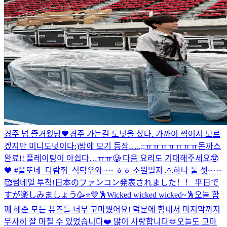
경주 넘 즐거웠당🖤
경주 가는길 도넛을 샀다. 가까이 찍어서 모르
겠지만 미니도넛이다:)
방에 모기 등장…..;;ㅠㅠㅠㅠㅠㅠㅠ
돈까스
완료!! 플레이팅이 아쉽다…ㅠㅠ🥲 다음 요리도 기대해주세요🥸
💙 #울또네_다람쥐_식탁
우와 ~~ ㅎㅎ 소원빌자 🙏
하나 둘 셋~~~
🥰
썸네일 투척!
日本のファンコン発表されました！！ 平日で
すが楽しみましょう🥳⭐️💙
🕺Wicked wicked wicked~🕺
오늘 함
께 해준 모든 퓨즈들 너무 고마웠어요! 덕분에 힘내서 마지막까지
무사히 잘 마칠 수 있었습니다❤️ 많이 사랑합니다🫶
오늘도 고마