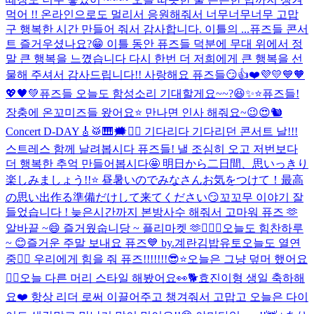
먹어 !! 온라인으로도 멀리서 응원해줘서 너무너무너무 고맙
구 행복한 시간 만들어 줘서 감사합니다. 이틀의 ...
퓨즈들 콘서
트 즐거우셨나요?😁 이틀 동안 퓨즈들 덕분에 무대 위에서 정
말 큰 행복을 느꼈습니다 다시 한번 더 저희에게 큰 행복을 선
물해 주셔서 감사드립니다!! 사랑해요 퓨즈들😏👍❤️💜💛💙🧡
💖🖤💚
퓨즈들 오늘도 함성소리 기대할게요~~?😆✨⭐️
퓨즈들!
장충에 온꼬미즈들 왔어요⭐️ 만나면 인사 해줘요~😉😍🐿️
Concert D-DAY🎸🥁🎹🗯️❤️‍🔥 기다리다 기다리던 콘서트 날!!!
스트레스 함께 날려봅시다 퓨즈들! 낼 조심히 오고 저번보다
더 행복한 추억 만들어봅시다🤩 明日から二日間、思いっきり
楽しみましょう!!⭐️ 昼暑いのでみなさんお気をつけて！最高
の思い出作る準備だけして来てください😏
꼬꼬무 이야기 잘
들었습니다 ! 늦은시간까지 본방사수 해줘서 고마워 퓨즈 🫶
알바끝 ~😄 즐거웠숩니당 ~ 플리마켓 🫶
👨‍❤️‍👨
오늘도 힘찬하루
~ 😊
즐거운 주말 보내요 퓨즈💙 by.계란김밥유토
오늘도 열연
중❤️‍🔥 우리에게 힘을 줘 퓨즈!!!!!!!😎⭐️
오늘은 그냥 덮머 했어요
✌🏻
오늘 다른 머리 스타일 해봤어요👀🐕
효진이형 생일 축하해
요❤️ 항상 리더 로써 이끌어주고 챙겨줘서 고맙고 오늘은 다이