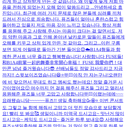
리게 하고 상처받게 만든 것 같습니다. 왜 이렇게 늦게 저희 마
음을 전하게 되었는지 오해 없이 말씀드리고 ...
안녕하세요 효
진입니다. 최근에 여러 가지 문제로 많은 분들께 심려를 끼쳐
드려서 진심으로 죄송합니다. 퓨즈들이 얼마나 혼란스럽고 힘
들어하고 있을지 저도 마음 깊이 느끼고 있습니다. 항상 저희
를 응원해 주고 사랑해 주시는 마음이 크다는 걸 알면서도, 저
의 약한 마음과 그로 인해 쏟아낸 날카로운 말들이 퓨즈들에게
오해를 키우고 상처 입게 만든 것 같아요. 그리고...
이런 구름
보면 되게 어릴때로 돌아간 기분 들어요😌☁️
B1A4형들과 함
께한 콘서트 너무 즐겁고 행복했습니다! 사랑합니다 FUSE들!
和B1A4前輩一起的舞臺非常開心幸福！ FUSE 我愛你們！
대
만콘 넘넘 즐거웠습니다😎 선배님들도 정말 감사드리고 지금
까지!! 스윗보이즈였습니다😆⭐️🫶🏻
아직 안 자는구나!
오랜만
에 비 맞으면서 무대도 하고 엠씨도 했는데요! 정말 즐거운 시
간이였어요🙂 여수까지 먼 걸음 해주신 퓨즈들 그리고 멀리서
응원해준 퓨즈들 너무 고맙고 사랑합니다🫶🏻
이랬는데에~~~
요래됐습니당~~~~~~
퓨즈!! 생일 축하해요🥳🤩⭐️ 이번 콘서트
도 그렇고 늘 함께 해줘서 고맙고 더 멋진 모습으로 보답할게
요! 빨리 또 봐요🥰 생일이니까 미역국 드시고요~ 맛난거 많이
드시고요~ 케익도 드시고요~ 즐거운 하루 보내요😍 사랑해요
퓨즈⭐️
생일축하해 퓨즈🫶 맛있는 거 많이 먹고 즐거운 하루 보