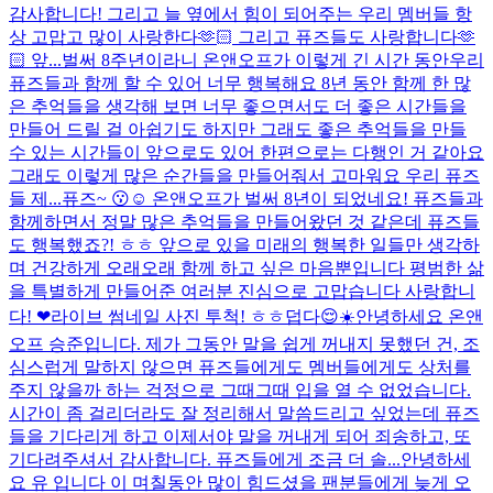
감사합니다! 그리고 늘 옆에서 힘이 되어주는 우리 멤버들 항
상 고맙고 많이 사랑한다🫶🏻 그리고 퓨즈들도 사랑합니다🫶
🏻 앞...
벌써 8주년이라니 온앤오프가 이렇게 긴 시간 동안우리
퓨즈들과 함께 할 수 있어 너무 행복해요 8년 동안 함께 한 많
은 추억들을 생각해 보면 너무 좋으면서도 더 좋은 시간들을
만들어 드릴 걸 아쉽기도 하지만 그래도 좋은 추억들을 만들
수 있는 시간들이 앞으로도 있어 한편으로는 다행인 거 같아요
그래도 이렇게 많은 순간들을 만들어줘서 고마워요 우리 퓨즈
들 제...
퓨즈~ 😗☺️ 온앤오프가 벌써 8년이 되었네요! 퓨즈들과
함께하면서 정말 많은 추억들을 만들어왔던 것 같은데 퓨즈들
도 행복했죠?! ㅎㅎ 앞으로 있을 미래의 행복한 일들만 생각하
며 건강하게 오래오래 함께 하고 싶은 마음뿐입니다 평범한 삶
을 특별하게 만들어준 여러분 진심으로 고맙습니다 사랑합니
다! ❤
라이브 썸네일 사진 투척! ㅎㅎ
덥다😌☀️
안녕하세요 온앤
오프 승준입니다. 제가 그동안 말을 쉽게 꺼내지 못했던 건, 조
심스럽게 말하지 않으면 퓨즈들에게도 멤버들에게도 상처를
주지 않을까 하는 걱정으로 그때그때 입을 열 수 없었습니다.
시간이 좀 걸리더라도 잘 정리해서 말씀드리고 싶었는데 퓨즈
들을 기다리게 하고 이제서야 말을 꺼내게 되어 죄송하고, 또
기다려주셔서 감사합니다. 퓨즈들에게 조금 더 솔...
안녕하세
요 유 입니다 이 며칠동안 많이 힘드셨을 팬분들에게 늦게 오