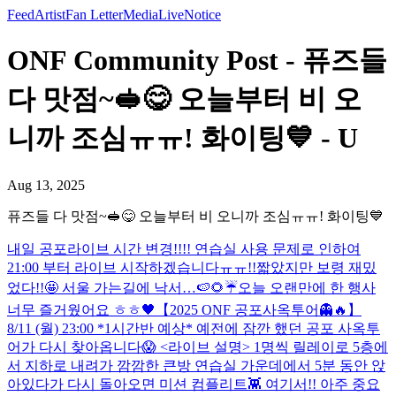
Feed
Artist
Fan Letter
Media
Live
Notice
ONF Community Post - 퓨즈들
다 맛점~🥪😋 오늘부터 비 오
니까 조심ㅠㅠ! 화이팅💙 - U
Aug 13, 2025
퓨즈들 다 맛점~🥪😋 오늘부터 비 오니까 조심ㅠㅠ! 화이팅💙
내일 공포라이브 시간 변경!!!! 연습실 사용 문제로 인하여
21:00 부터 라이브 시작하겠습니다ㅠㅠ!!
짧았지만 보령 재밌
었다!!🤩 서울 가는길에 낙서…🍉🌻☔️
오늘 오랜만에 한 행사
너무 즐거웠어요 ㅎㅎ🖤
【2025 ONF 공포사옥투어👻🔥】
8/11 (월) 23:00 *1시간반 예상* 예전에 잠깐 했던 공포 사옥투
어가 다시 찾아옵니다😱 <라이브 설명> 1명씩 릴레이로 5층에
서 지하로 내려가 깜깜한 큰방 연습실 가운데에서 5분 동안 앉
아있다가 다시 돌아오면 미션 컴플리트👾 여기서!! 아주 중요