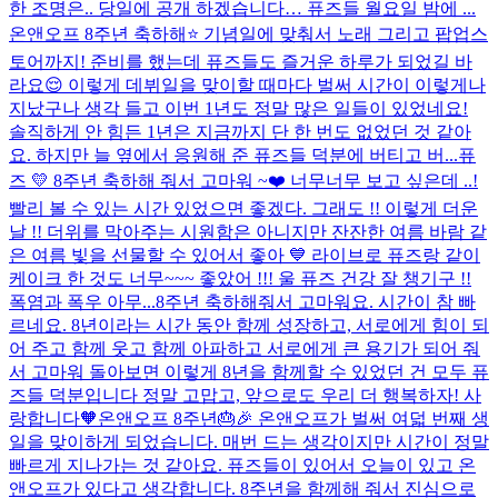
한 조명은.. 당일에 공개 하겠습니다… 퓨즈들 월요일 밤에 ...
온앤오프 8주년 축하해⭐️ 기념일에 맞춰서 노래 그리고 팝업스
토어까지! 준비를 했는데 퓨즈들도 즐거운 하루가 되었길 바
라요😌 이렇게 데뷔일을 맞이할 때마다 벌써 시간이 이렇게나
지났구나 생각 들고 이번 1년도 정말 많은 일들이 있었네요!
솔직하게 안 힘든 1년은 지금까지 단 한 번도 없었던 것 같아
요. 하지만 늘 옆에서 응원해 준 퓨즈들 덕분에 버티고 버...
퓨
즈 💛 8주년 축하해 줘서 고마워 ~❤️ 너무너무 보고 싶은데 ..!
빨리 볼 수 있는 시간 있었으면 좋겠다. 그래도 !! 이렇게 더운
날 !! 더위를 막아주는 시원함은 아니지만 잔잔한 여름 바람 같
은 여름 빛을 선물할 수 있어서 좋아 💙 라이브로 퓨즈랑 같이
케이크 한 것도 너무~~~ 좋았어 !!! 울 퓨즈 건강 잘 챙기구 !!
폭염과 폭우 아무...
8주년 축하해줘서 고마워요. 시간이 참 빠
르네요. 8년이라는 시간 동안 함께 성장하고, 서로에게 힘이 되
어 주고 함께 웃고 함께 아파하고 서로에게 큰 용기가 되어 줘
서 고마워 돌아보면 이렇게 8년을 함께할 수 있었던 건 모두 퓨
즈들 덕분입니다 정말 고맙고, 앞으로도 우리 더 행복하자! 사
랑합니다🧡
온앤오프 8주년🎂🎉 온앤오프가 벌써 여덟 번째 생
일을 맞이하게 되었습니다. 매번 드는 생각이지만 시간이 정말
빠르게 지나가는 것 같아요. 퓨즈들이 있어서 오늘이 있고 온
앤오프가 있다고 생각합니다. 8주년을 함께해 줘서 진심으로