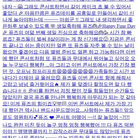
내자 ~ 🤗 그래도 콘서트하면서 같이 케이크 초 불 수 있어서
좋았다 🎉 마음만큼은 퓨즈데이를 공휴일로 만들어서 같이 신
나게 놀아야하는데 ~~~~~ 아쉽군 !! 그래도 내 생각하면서 좋
은하루 보낼수 있도록 🫶 생일축하해 퓨즈🎂
🎉Happy Fuse Day
🎉 퓨즈의 여덟 번째 생일 진심으로 축하해요🎂🥳 시간 참 빠
르죠? 퓨즈들이 벌써 8살이라는 게 참 신기해요🙂 지금은 콘서
트 끝나고 쉬는 중이지만 얼른 또 퓨즈들 자주 볼 수 있는 날이
왔으면 좋겠어요 다음 앨범 준비도 얼른 하고 가능하다면 이번
에 했던 콘서트처럼 또 퓨즈들과 무대에서 뛰어놀고 싶어요 오
늘 누구보다 행복한 ...
아 그리고 이번 콘서트에서 가장 긴장 됐
던 것. 오프닝 점프리프트😫😫😫😫😫😫😫
가족들하고 시간 보
내다가 이제야 글 올려요😌 퓨즈들 이번 콘서트 함께 해줘서
고맙고 넘넘 즐거웠어요🔥 제가 물 맞겠다 할정도면 말 다 했
습니다ㅎㅎ 준비를 하면서 걱정 됐던 것들 힘들었던 순간들도
많았지만 결국 퓨즈를 만나면 행복하게 마무리가 되는 것 같아
요! 이게 퓨즈의 힘이죠💡🫶🏻 이번 콘서트에서 제가 가장 기
대 했던건 역시나 밴드사운드였어요...
사랑하는 퓨즈들!! 앞으
로도 영원하자💕
퓨즈 ❤️ 콘서트 어땠어 ~~!! 잘 놀았어 ~?!?!
나도 완전 미친 듯이 놀구 엄청 엄청 행복했어 !!! 다 퓨즈 덕분
이야 !! 앵앵앵콜까지 !! 갑작스러운 무대들도 많았는데 퓨즈
떼창도 너무 좋았어 ~~~~ 오늘 따뜻한 물 든든한 밥까지 챙겨