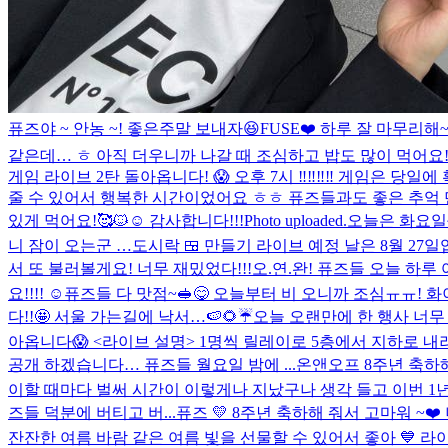
퓨즈야 ~ 안농 ~! 좋은주말 보내자😆
FUSE❤️ 하루 잘 마무리해
같은데… ㅎ 아직 더우니까 나갈 때 조심하고 밥도 많이 먹어요!
게임 라이브 2탄 돌아옵니다! 😱 오후 7시 ‼️‼️‼️‼️ 게임은 당일에 
줄 수 있어서 행복한 시간이었어요 ㅎㅎ 퓨즈들과도 좋은 추억 
있게 먹어요!🥰🐱☺️ 감사합니다!!!
Photo uploaded.
오늘은 화요일~ 
니 잠이 오는군 …
도시락 🍱 만들기 라이브 예정 날은 8월 27
서 또 불러볼게요! 너무 재밌었다!!!
오.연.완! 퓨즈들 오늘 하루 
요!!!! ☺️
퓨즈들 다 맛점~🥪😋 오늘부터 비 오니까 조심ㅠㅠ! 화
다!!🤩 서울 가는길에 낙서…🍉🌻☔️
오늘 오랜만에 한 행사 너무
아옵니다😱 <라이브 설명> 1명씩 릴레이로 5층에서 지하로 내
공개 하겠습니다… 퓨즈들 월요일 밤에 ...
온앤오프 8주년 축하
이할 때마다 벌써 시간이 이렇게나 지났구나 생각 들고 이번 1년
즈들 덕분에 버티고 버...
퓨즈 💛 8주년 축하해 줘서 고마워 ~❤
잔잔한 여름 바람 같은 여름 빛을 선물할 수 있어서 좋아 💙 라이브