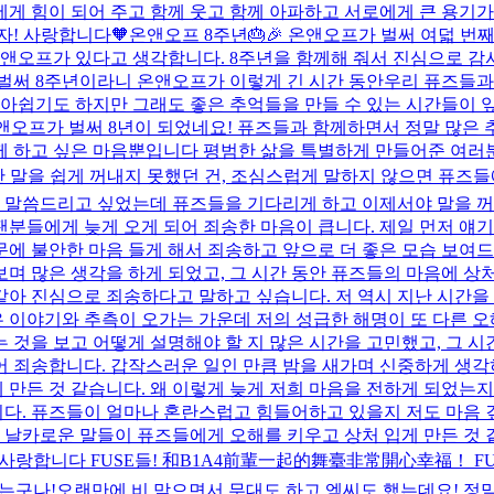
에게 힘이 되어 주고 함께 웃고 함께 아파하고 서로에게 큰 용기가
자! 사랑합니다🧡
온앤오프 8주년🎂🎉 온앤오프가 벌써 여덟 번
온앤오프가 있다고 생각합니다. 8주년을 함께해 줘서 진심으로 감
벌써 8주년이라니 온앤오프가 이렇게 긴 시간 동안우리 퓨즈들과 
 아쉽기도 하지만 그래도 좋은 추억들을 만들 수 있는 시간들이 
 온앤오프가 벌써 8년이 되었네요! 퓨즈들과 함께하면서 정말 많은
께 하고 싶은 마음뿐입니다 평범한 삶을 특별하게 만들어준 여러
 말을 쉽게 꺼내지 못했던 건, 조심스럽게 말하지 않으면 퓨즈
서 말씀드리고 싶었는데 퓨즈들을 기다리게 하고 이제서야 말을 
팬분들에게 늦게 오게 되어 죄송한 마음이 큽니다. 제일 먼저 
에 불안한 마음 들게 해서 죄송하고 앞으로 더 좋은 모습 보여드
보며 많은 생각을 하게 되었고, 그 시간 동안 퓨즈들의 마음에 상
같아 진심으로 죄송하다고 말하고 싶습니다. 저 역시 지난 시간을 되
많은 이야기와 추측이 오가는 가운데 저의 성급한 해명이 또 다른 
것을 보고 어떻게 설명해야 할 지 많은 시간을 고민했고, 그 시간
어 죄송합니다. 갑작스러운 일인 만큼 밤을 새가며 신중하게 생
든 것 같습니다. 왜 이렇게 늦게 저희 마음을 전하게 되었는지 오
다. 퓨즈들이 얼마나 혼란스럽고 힘들어하고 있을지 저도 마음 깊
 날카로운 말들이 퓨즈들에게 오해를 키우고 상처 입게 만든 것 같아
 사랑합니다 FUSE들! 和B1A4前輩一起的舞臺非常開心幸福！ F
자는구나!
오랜만에 비 맞으면서 무대도 하고 엠씨도 했는데요! 정