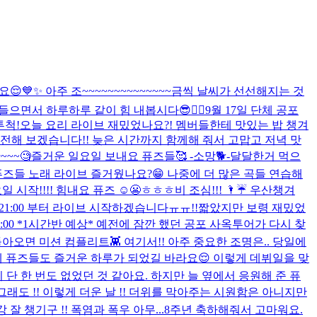
😌💙✨ 아주 조~~~~~~~~~~~~~~금씩 날씨가 선선해지는 것
면서 하루하루 같이 힘 내봅시다😎❤️‍🔥
9월 17일 단체 공포
투척!
오늘 요리 라이브 재밌었나요?! 멤버들한테 맛있는 밥 챙겨
전해 보겠습니다!! 늦은 시간까지 함께해 줘서 고맙고 저녁 맛
~~🧐
즐거운 일요일 보내요 퓨즈들🥰 -소망🐕-
달달한거 먹으
퓨즈들 노래 라이브 즐거웠나요?😁 나중에 더 많은 곡들 연습해
일 시작!!!! 힘내요 퓨즈 ☺️😬ㅎㅎㅎ
비 조심!!! 🌂☔️ 우산챙겨
21:00 부터 라이브 시작하겠습니다ㅠㅠ!!
짧았지만 보령 재밌었
) 23:00 *1시간반 예상* 예전에 잠깐 했던 공포 사옥투어가 다시 찾
아오면 미션 컴플리트👾 여기서!! 아주 중요한 조명은.. 당일에
데 퓨즈들도 즐거운 하루가 되었길 바라요😌 이렇게 데뷔일을 맞
단 한 번도 없었던 것 같아요. 하지만 늘 옆에서 응원해 준 퓨
 그래도 !! 이렇게 더운 날 !! 더위를 막아주는 시원함은 아니지만
잘 챙기구 !! 폭염과 폭우 아무...
8주년 축하해줘서 고마워요.