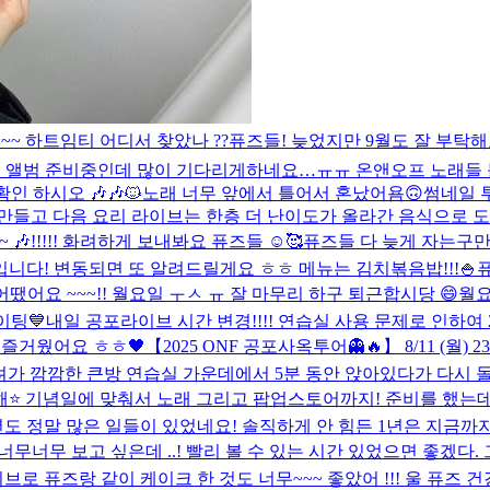
~~~ 하트임티 어디서 찾았나 ??
퓨즈들! 늦었지만 9월도 잘 부탁해요
 앨범 준비중인데 많이 기다리게하네요…ㅠㅠ 온앤오프 노래들 들으
확인 하시오 🎶🎶🐱
노래 너무 앞에서 틀어서 혼났어욤🙃
썸네일 
만들고 다음 요리 라이브는 한층 더 난이도가 올라간 음식으로 도
🎶!!!!! 화려하게 보내봐요 퓨즈들 ☺️🥰
퓨즈들 다 늦게 자는구만~
일입니다! 변동되면 또 알려드릴게요 ㅎㅎ 메뉴는 김치볶음밥!!!🍚
어땠어요 ~~~!! 월요일 ㅜㅅ ㅠ 잘 마무리 하구 퇴근합시당 😄
월요
이팅💙
내일 공포라이브 시간 변경!!!! 연습실 사용 문제로 인하여 
 즐거웠어요 ㅎㅎ🖤
【2025 ONF 공포사옥투어👻🔥】 8/11 (월
려가 깜깜한 큰방 연습실 가운데에서 5분 동안 앉아있다가 다시 돌
해⭐️ 기념일에 맞춰서 노래 그리고 팝업스토어까지! 준비를 했는
도 정말 많은 일들이 있었네요! 솔직하게 안 힘든 1년은 지금까지 
️ 너무너무 보고 싶은데 ..! 빨리 볼 수 있는 시간 있었으면 좋겠다.
로 퓨즈랑 같이 케이크 한 것도 너무~~~ 좋았어 !!! 울 퓨즈 건강 