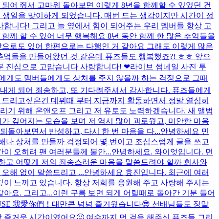
 되어 줘서 고마워 돌아보면 이렇게 8년을 함께할 수 있었던 건
째 생일을 맞이하게 되었습니다. 매번 드는 생각이지만 시간이 정
사합니다! 그리고 늘 옆에서 힘이 되어주는 우리 멤버들 항상 고
함께 할 수 있어 너무 행복해요 8년 동안 함께 한 많은 추억들을
앞으로도 있어 한편으로는 다행인 거 같아요 그래도 이렇게 많은
 추억들을 만들어왔던 것 같은데 퓨즈들도 행복했죠?! ㅎㅎ 앞으
분 진심으로 고맙습니다 사랑합니다! ❤
라이브 썸네일 사진 투
들에게도 멤버들에게도 상처를 주지 않을까 하는 걱정으로 그때
꺼내게 되어 죄송하고, 또 기다려주셔서 감사합니다. 퓨즈들에게
얘기 드리고싶은건 데뷔때 부터 지금까지 활동하면서 정말 열심히
리기 위해 온앤오프 그리고 저 유토도 노력하겠습니다. 새 앨범
처가 깊어지는 모습을 보며 저 역시 많이 괴로웠고, 미안한 마음
돌아보면서 반성하고, 다시 한 번 마음을 다...
안녕하세요 민
오해나 상처를 만들까 걱정되어 몇 번이고 조심스럽게 글을 쓰고
이 오히려 팬 여러분들께 불안...
안녕하세요. 와이엇입니다. 먼
각하고 어떻게 저의 죄송스러운 마음을 말씀드려야 할까 회사와
해 없이 말씀드리고 ...
안녕하세요 효진입니다. 최근에 여러
이 느끼고 있습니다. 항상 저희를 응원해 주고 사랑해 주시는
요. 그리고...
이런 구름 보면 되게 어릴때로 돌아간 기분 들어
USE 我愛你們！
대만콘 넘넘 즐거웠습니다😎 선배님들도 정말
말 즐거운 시간이였어요🙂 여수까지 먼 걸음 해주신 퓨즈들 그리