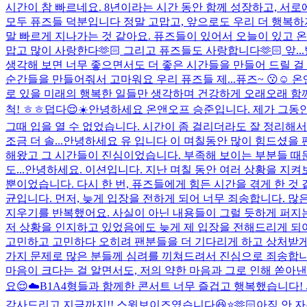
시간이 참 빠르네요. 8년이라는 시간 동안 함께 성장하고, 서로
모두 퓨즈들 덕분입니다 정말 고맙고, 앞으로도 우리 더 행복하
말 빠르게 지나가는 것 같아요. 퓨즈들이 있어서 오늘이 있고 
맙고 많이 사랑한다🫶🏻 그리고 퓨즈들도 사랑합니다🫶🏻 앞...
생각해 보면 너무 좋으면서도 더 좋은 시간들을 만들어 드릴 걸
순간들을 만들어줘서 고마워요 우리 퓨즈들 제...
퓨즈~ 😗☺️
로 있을 미래의 행복한 일들만 생각하며 건강하게 오래오래 함
척! ㅎㅎ
덥다😌☀️
안녕하세요 온앤오프 승준입니다. 제가 그동안
그때 입을 열 수 없었습니다. 시간이 좀 걸리더라도 잘 정리해
조금 더 솔...
안녕하세요 유 입니다 이 며칠동안 많이 힘드셨을 
해왔고 그 시간들이 진심이었습니다. 부족해 보이는 부분들 때문
도...
안녕하세요. 이션입니다. 지난 며칠 동안 여러 상황을 지켜
뿐이었습니다. 다시 한 번, 퓨즈들에게 힘든 시간을 겪게 한 것 
균입니다. 먼저, 늦게 입장을 전하게 되어 너무 죄송합니다. 
지우기를 반복했어요. 사실이 아닌 내용들이 그럴 듯하게 퍼지는 
저 상황을 인지하고 있었음에도 늦게 제 입장을 전해드리게 되
고민하고 고민하다 오히려 팬분들을 더 기다리게 하고 상처받게 만
가지 문제로 많은 분들께 심려를 끼쳐드려서 진심으로 죄송합니
마음이 크다는 걸 알면서도, 저의 약한 마음과 그로 인해 쏟아낸
요😌☁️
B1A4형들과 함께한 콘서트 너무 즐겁고 행복했습니다!
감사드리고 지금까지!! 스윗보이즈였습니다😆⭐️🫶🏻
아직 안 