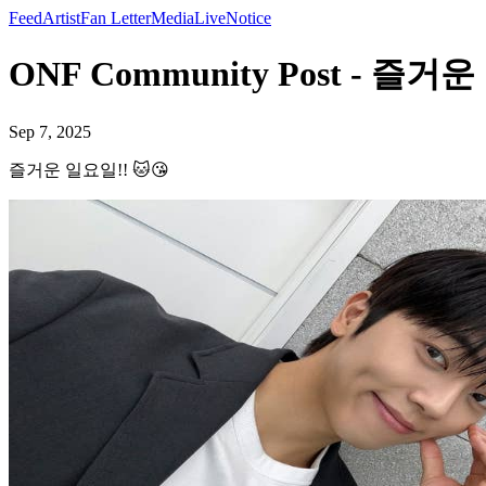
Feed
Artist
Fan Letter
Media
Live
Notice
ONF Community Post - 즐거운
Sep 7, 2025
즐거운 일요일!! 🐱😘