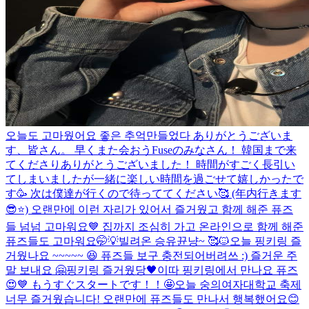
오늘도 고마웠어요 좋은 추억만들었다 ありがとうございま
す、皆さん。 早くまた会おう
Fuseのみなさん！ 韓国まで来
てくださりありがとうございました！ 時間がすごく長引い
てしまいましたが一緒に楽しい時間を過ごせて嬉しかったで
す🥳 次は僕達が行くので待っててください🥰 (年内行きます
😎⭐️) 오랜만에 이런 자리가 있어서 즐거웠고 함께 해준 퓨즈
들 넘넘 고마워요💙 집까지 조심히 가고 온라인으로 함께 해준
퓨즈들도 고마워요🤭💡
빌려온 승유뀬냥~ 🥰🐱
오늘 핑키링 즐
거웠나요 ~~~~~ 😆 퓨즈들 보구 충전되어버려쓰 :) 즐거운 주
말 보내요 🤗
핑키링 즐거웠당🖤
이따 핑키링에서 만나요 퓨즈
😍💙 もうすぐスタートです！！🤩
오늘 숭의여자대학교 축제
너무 즐거웠습니다! 오랜만에 퓨즈들도 만나서 행복했어요😊