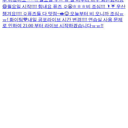
😄
월요일 시작!!!! 힘내요 퓨즈 ☺️😬ㅎㅎㅎ
비 조심!!! 🌂☔️ 우산
챙겨요!!!! ☺️
퓨즈들 다 맛점~🥪😋 오늘부터 비 오니까 조심ㅠ
ㅠ! 화이팅💙
내일 공포라이브 시간 변경!!!! 연습실 사용 문제
로 인하여 21:00 부터 라이브 시작하겠습니다ㅠㅠ!!