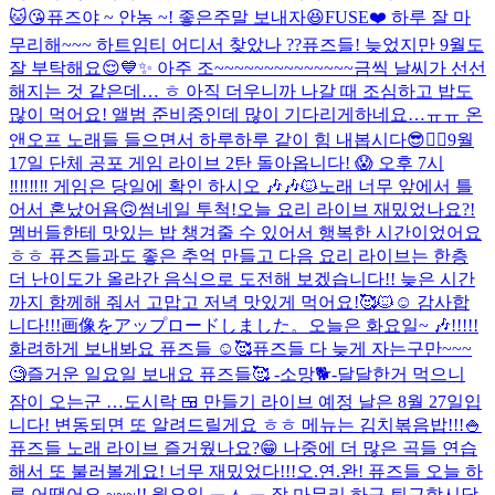
🐱😘
퓨즈야 ~ 안농 ~! 좋은주말 보내자😆
FUSE❤️ 하루 잘 마
무리해~~~ 하트임티 어디서 찾았나 ??
퓨즈들! 늦었지만 9월도
잘 부탁해요😌💙✨ 아주 조~~~~~~~~~~~~~~금씩 날씨가 선선
해지는 것 같은데… ㅎ 아직 더우니까 나갈 때 조심하고 밥도
많이 먹어요! 앨범 준비중인데 많이 기다리게하네요…ㅠㅠ 온
앤오프 노래들 들으면서 하루하루 같이 힘 내봅시다😎❤️‍🔥
9월
17일 단체 공포 게임 라이브 2탄 돌아옵니다! 😱 오후 7시
‼️‼️‼️‼️ 게임은 당일에 확인 하시오 🎶🎶🐱
노래 너무 앞에서 틀
어서 혼났어욤🙃
썸네일 투척!
오늘 요리 라이브 재밌었나요?!
멤버들한테 맛있는 밥 챙겨줄 수 있어서 행복한 시간이었어요
ㅎㅎ 퓨즈들과도 좋은 추억 만들고 다음 요리 라이브는 한층
더 난이도가 올라간 음식으로 도전해 보겠습니다!! 늦은 시간
까지 함께해 줘서 고맙고 저녁 맛있게 먹어요!🥰🐱☺️ 감사합
니다!!!
画像をアップロードしました。
오늘은 화요일~ 🎶!!!!!
화려하게 보내봐요 퓨즈들 ☺️🥰
퓨즈들 다 늦게 자는구만~~~
🧐
즐거운 일요일 보내요 퓨즈들🥰 -소망🐕-
달달한거 먹으니
잠이 오는군 …
도시락 🍱 만들기 라이브 예정 날은 8월 27일입
니다! 변동되면 또 알려드릴게요 ㅎㅎ 메뉴는 김치볶음밥!!!🍚
퓨즈들 노래 라이브 즐거웠나요?😁 나중에 더 많은 곡들 연습
해서 또 불러볼게요! 너무 재밌었다!!!
오.연.완! 퓨즈들 오늘 하
루 어땠어요 ~~~!! 월요일 ㅜㅅ ㅠ 잘 마무리 하구 퇴근합시당