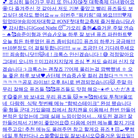
💕 조심히 들어가구 우리 또 만나자😘
첫 대학축제 다녀왔어요
🤩 다 즐겨주신 것 같아서 저도 기분 좋았고 빨리 퓨즈들도 보
고싶단 생각도 했어요ㅠㅠ 이번주 “핑키링” 때 봐요!!!!!!💙
재
밌었따!
#숭의여자대학교 #ONF첫대학교축제 즐거웠습니당🎶
🖤 감사합니다
Good Night 😴
가오리 출현🌊
즐거운 주말 연습
~ 🔥🥰
승준이형과 연습🎶
오늘 하루 잘 보낸 퓨즈 파란하트💙
오늘 힘든 하루였던 퓨즈 좀비임티🧟‍♂️ 퓨즈의 하루가 궁금해!!!
👀
10분정도 더 걸릴듯합니다!!!! ㅠㅠ 조금만 더 기다려주세요
!!!! 죄송합니닷!!!🐱
네 ! 크록스 안신겠습니다 ! 😅 걱정말아요
그대
비 오니까 !! 미끄러지지않게 조심 ☔️ 저도 슬리퍼 신지 않
겠습니다 :) 크록스는 괜찮죠 ??
어제 올리는걸 깜빡했넹 ㅎ 오
늘 좋은 하루 보냉🖤🎶
단체 연습중🎶
옷 컬러 겹쳤다ㅋㅋㅋㅋ
ㅋㅋㅋㅋ
공포 라이브! 오후 8시로 변경되었습니다🐱 주말 마
무리 잘해요 퓨즈들 🥰🥰
퓨즈들도 맛점 해요~☀️🌱 いただきま
す😋
좋은 밤 보내요 우리 퓨즈들 🐱🫳🫳🥰
썸네일 투척!
#울또
네_다람쥐_식탁 첫번째 메뉴 “함박스테이크” 완성 됐습니다
🤩 형들 군대 가있을때 집에서 참치캔을 이용해서 한번 만들어
본적은 있었는데 그때 실패 느낌이었어서… 재도전 결과!! 잘
만들어져서 기분이 좋았어요😍 다음에 어떤 메뉴를 할지 기대
해주고요! 추천 메뉴도 올려주면 참고 할게요 퓨즈👨🏻‍🍳💙
썸
네일 투척
반다나 스껄🥸
일요일 잘보내시오
😉
즐거운 일요일!!