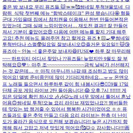
좋은 밤 보내요 우리 퓨즈들 🐱🫳🫳🥰
썸네일 투척!
#울또네_다
람쥐_식탁 첫번째 메뉴 “함박스테이크” 완성 됐습니다🤩 형들
군대 가있을때 집에서 참치캔을 이용해서 한번 만들어본적은
있었는데 그때 실패 느낌이었어서… 재도전 결과!! 잘 만들어
져서 기분이 좋았어요😍 다음에 어떤 메뉴를 할지 기대 해주
고요! 추천 메뉴도 올려주면 참고 할게요 퓨즈👨🏻‍🍳💙
썸네일
투척
반다나 스껄🥸
일요일 잘보내시오
😉
즐거운 일요일!! 🐱😘
퓨즈야 ~ 안농 ~! 좋은주말 보내자😆
FUSE❤️ 하루 잘 마무리해
~~~ 하트임티 어디서 찾았나 ??
퓨즈들! 늦었지만 9월도 잘 부
탁해요😌💙✨ 아주 조~~~~~~~~~~~~~~금씩 날씨가 선선해지
는 것 같은데… ㅎ 아직 더우니까 나갈 때 조심하고 밥도 많이
먹어요! 앨범 준비중인데 많이 기다리게하네요…ㅠㅠ 온앤오
프 노래들 들으면서 하루하루 같이 힘 내봅시다😎❤️‍🔥
9월 17일
단체 공포 게임 라이브 2탄 돌아옵니다! 😱 오후 7시 ‼️‼️‼️‼️ 게
임은 당일에 확인 하시오 🎶🎶🐱
노래 너무 앞에서 틀어서 혼났
어욤🙃
썸네일 투척!
오늘 요리 라이브 재밌었나요?! 멤버들한
테 맛있는 밥 챙겨줄 수 있어서 행복한 시간이었어요 ㅎㅎ 퓨
즈들과도 좋은 추억 만들고 다음 요리 라이브는 한층 더 난이
도가 올라간 음식으로 도전해 보겠습니다!! 늦은 시간까지 함
께해 줘서 고맙고 저녁 맛있게 먹어요!🥰🐱☺️ 감사합니다!!!
画