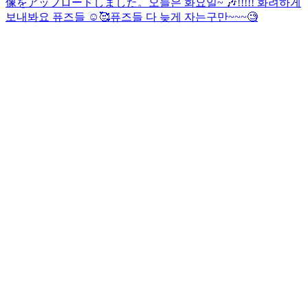
像をアップロードしました。
오늘은 화요일~ 🎶!!!!! 화려하게
보내봐요 퓨즈들 ☺️🥰
퓨즈들 다 늦게 자는구만~~~🧐