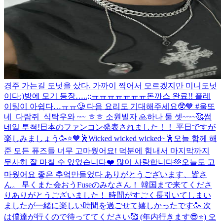
경주 가는길 도넛을 샀다. 가까이 찍어서 모르겠지만 미니도넛
이다:)
방에 모기 등장…..;;ㅠㅠㅠㅠㅠㅠㅠ
돈까스 완료!! 플레
이팅이 아쉽다…ㅠㅠ🥲 다음 요리도 기대해주세요🥸💙 #울또
네_다람쥐_식탁
우와 ~~ ㅎㅎ 소원빌자 🙏
하나 둘 셋~~~🥰
썸
네일 투척!
日本のファンコン発表されました！！ 平日ですが
楽しみましょう🥳⭐️💙
🕺Wicked wicked wicked~🕺
오늘 함께 해
준 모든 퓨즈들 너무 고마웠어요! 덕분에 힘내서 마지막까지
무사히 잘 마칠 수 있었습니다❤️ 많이 사랑합니다🫶
오늘도 고
마웠어요 좋은 추억만들었다 ありがとうございます、皆さ
ん。 早くまた会おう
Fuseのみなさん！ 韓国まで来てくださ
りありがとうございました！ 時間がすごく長引いてしまい
ましたが一緒に楽しい時間を過ごせて嬉しかったです🥳 次
は僕達が行くので待っててください🥰 (年内行きます😎⭐️) 오