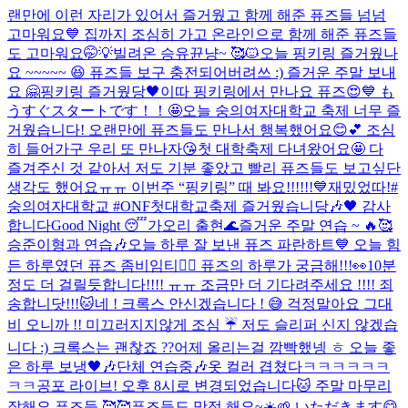
랜만에 이런 자리가 있어서 즐거웠고 함께 해준 퓨즈들 넘넘
고마워요💙 집까지 조심히 가고 온라인으로 함께 해준 퓨즈들
도 고마워요🤭💡
빌려온 승유뀬냥~ 🥰🐱
오늘 핑키링 즐거웠나
요 ~~~~~ 😆 퓨즈들 보구 충전되어버려쓰 :) 즐거운 주말 보내
요 🤗
핑키링 즐거웠당🖤
이따 핑키링에서 만나요 퓨즈😍💙 も
うすぐスタートです！！🤩
오늘 숭의여자대학교 축제 너무 즐
거웠습니다! 오랜만에 퓨즈들도 만나서 행복했어요😊💕 조심
히 들어가구 우리 또 만나자😘
첫 대학축제 다녀왔어요🤩 다
즐겨주신 것 같아서 저도 기분 좋았고 빨리 퓨즈들도 보고싶단
생각도 했어요ㅠㅠ 이번주 “핑키링” 때 봐요!!!!!!💙
재밌었따!
#
숭의여자대학교 #ONF첫대학교축제 즐거웠습니당🎶🖤 감사
합니다
Good Night 😴
가오리 출현🌊
즐거운 주말 연습 ~ 🔥🥰
승준이형과 연습🎶
오늘 하루 잘 보낸 퓨즈 파란하트💙 오늘 힘
든 하루였던 퓨즈 좀비임티🧟‍♂️ 퓨즈의 하루가 궁금해!!!👀
10분
정도 더 걸릴듯합니다!!!! ㅠㅠ 조금만 더 기다려주세요 !!!! 죄
송합니닷!!!🐱
네 ! 크록스 안신겠습니다 ! 😅 걱정말아요 그대
비 오니까 !! 미끄러지지않게 조심 ☔️ 저도 슬리퍼 신지 않겠습
니다 :) 크록스는 괜찮죠 ??
어제 올리는걸 깜빡했넹 ㅎ 오늘 좋
은 하루 보냉🖤🎶
단체 연습중🎶
옷 컬러 겹쳤다ㅋㅋㅋㅋㅋㅋ
ㅋㅋ
공포 라이브! 오후 8시로 변경되었습니다🐱 주말 마무리
잘해요 퓨즈들 🥰🥰
퓨즈들도 맛점 해요~☀️🌱 いただきます😋