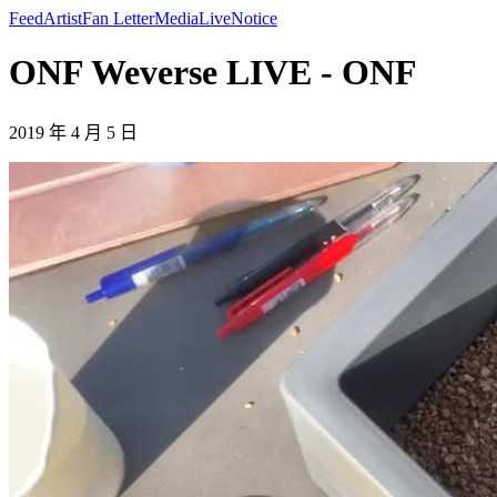
Feed
Artist
Fan Letter
Media
Live
Notice
ONF Weverse LIVE - ONF
2019 年 4 月 5 日