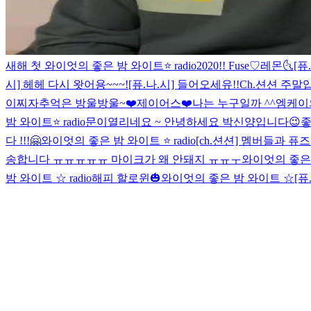
새해 첫 와이엇의 좋은 밤 와이트⭐️ radio
2020!! Fuse♡
레몬🌜
[퓨
시] 헤헤 다시 왓어용~~~!
[퓨.나.시] 들어오세유!!
Ch.션션 주말
이찌자
추억은 방울방울~❤️
제이어스❤️
나는 누구일까 ^^
엠케이의
밤 와이트⭐️ radio
문이열리네요 ~ 안녕하세요 박신양입니다😉
좋
다 !!!
🤗
와이엇의 좋은 밤 와이트 ⭐️ radio
[ch.션션] 멤버들과 퓨
송합니다 ㅠㅠㅠㅠㅠ 마이크가 왜 안돼지 ㅠㅠㅜ
와이엇의 좋은 밤
밤 와이트 ☆ radio
해피 할로윈🎃
와이엇의 좋은 밤 와이트 ☆
[퓨