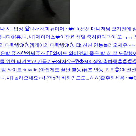
.나.시] 밥상 🏆Live
해피뉴이어 ~❤️
Ch.션션 매니저님 오기전에 
입니다❄️
[퓨.나.시] 제이어스❤️
이창윤 생일 축하한다ㅋ
아 또 ㅠㅠ
 다락방🌛🌜
엠케이의 다락방🌛🌜
Ch.션션 안농
놀러오세유~~~
은밤 퓨즈🥴
안녕퓨즈!👍🏻
와이트 와이엇의 좋은 밤 ☆ 잘 도착했
즈를 위한 티셔츠👕 만들기🦈
잘자유~😙🌟
MK 생일축하행😍😍😍
 와이트 ⭐️ radio (아쉽게도 끝난 활동)
퓨즈 안뇽 ㅎㅎ😊
Ch.션
.나.시] 놀러오세요><! (억x억 비하인드도...ㅎㅎ)
즐주하세용 ~❤️