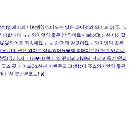
잠깐!
엠케이의 다락방🌛🌜
비오는 날은 와이엇의 와이트💦
[퓨.나.
 죄송합니다 ㅠㅠ
와이엇의 좋은 밤 와이트⭐️ radio
Ch.션션 이션같
😉
와이트 죄송해요 ㅠㅠ 순간 렉 걸렸어요 ㅠ
와이엇의 좋은
어요♡
Ch.션션 와이트 상받았어요❤️
제 룸메이트가 씻고 있습니
😍
[퓨.나.시: J-Us❤️]
11월 11일 뀬이의 가래떡 간식 만들기 🐱
죄
션 굿즈 핏 가이드
Ch.션션 이번주도 고생했어 퓨즈
와이엇의 좋은
Ch.션션 굿밤
온코노!!🎤