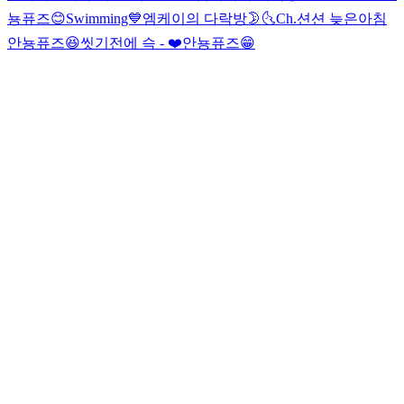
뇽퓨즈😊
Swimming💙
엠케이의 다락방🌛🌜
Ch.션션 늦은아침
안뇽퓨즈😆
씻기전에 슥 - ❤️
안뇽퓨즈😁