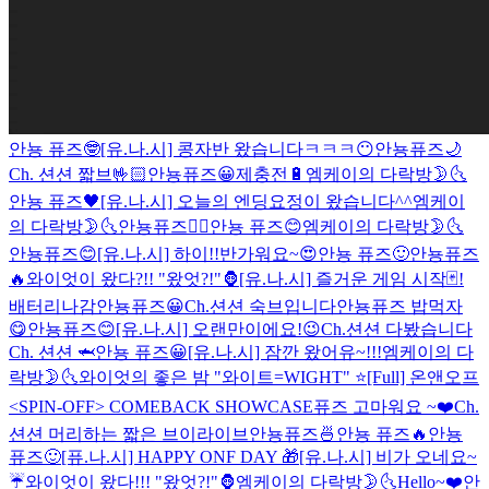
안뇽 퓨즈🤓
[유.나.시] 콩자반 왔습니다ㅋㅋㅋ😶
안뇽퓨즈🌙
Ch. 션션 짧브🤟🏻
안뇽퓨즈😀
제충전🔋
엠케이의 다락방🌛🌜
안뇽 퓨즈🖤
[유.나.시] 오늘의 엔딩요정이 왔습니다^^
엠케이
의 다락방🌛🌜
안뇽퓨즈👍🏻
안뇽 퓨즈😊
엠케이의 다락방🌛🌜
안뇽퓨즈😊
[유.나.시] 하이!!
반가워요~😍
안뇽 퓨즈🙂
안뇽퓨즈
🔥
와이엇이 왔다?!! "왔엇?!"🦍
[유.나.시] 즐거운 게임 시작🃏!
배터리나감
안뇽퓨즈😀
Ch.션션 숙브입니다
안뇽퓨즈 밥먹자
😋
안뇽퓨즈😊
[유.나.시] 오랜만이에요!😉
Ch.션션 다봤습니다
Ch. 션션 🦈
안뇽 퓨즈😀
[유.나.시] 잠깐 왔어유~!!!
엠케이의 다
락방🌛🌜
와이엇의 좋은 밤 "와이트=WIGHT" ⭐️
[Full] 온앤오프
<SPIN-OFF> COMEBACK SHOWCASE
퓨즈 고마워요 ~❤️
Ch.
션션 머리하는 짧은 브이라이브
안뇽퓨즈🍜
안뇽 퓨즈🔥
안뇽
퓨즈🙂
[퓨.나.시] HAPPY ONF DAY 🎁
[유.나.시] 비가 오네요~
☔️
와이엇이 왔다!!! "왔엇?!"🦍
엠케이의 다락방🌛🌜
Hello~❤️
안