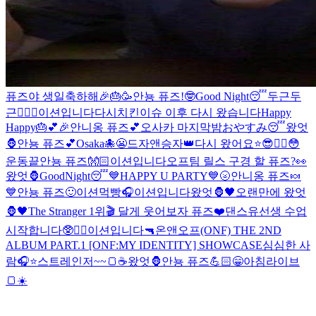
퓨즈야 생일축하해🎉🎂🥳
안뇽 퓨즈!
🤓
Good Night😴
두근두
근❤️‍🔥
😬
이션입니다
다시
치킨이슈 이후 다시 왔습니다
Happy
Happy🎂💕🎉
안니옹 퓨즈💕
오사카 마지막밤
おやすみ😴
왔엇
🦍
안뇽 퓨즈💕
Osaka🐙
😬
드자앤승자👑
다시 왔어요⭐️
😎❤️‍🔥
😳
운동끝
안뇽 퓨즈👐🏻
이션입니다
오프팀 릴스 구경 할 퓨즈?👀
왔엇🦍
GoodNight😴
💙HAPPY U PARTY💙
🌝
안니옹 퓨즈🍬
💙
안뇽 퓨즈🙂
이션먹빵
🎧
이션입니다
왔엇🦍🖤
오랜만에 왔엇
🦍🖤
The Stranger 1위🎬 달게 웃어보자 퓨즈❤️
댄스유선생 수업
시작합니다🥸❤️‍🔥
이션입니다
🔫
온앤오프(ONF) THE 2ND
ALBUM PART.1 [ONF:MY IDENTITY] SHOWCASE
심심한 사
람🎧⭐️
스트레인저~~🍞☕️
왔엇🦍
안뇽 퓨즈💪🏻
😁
아침라이브
🍞☀️