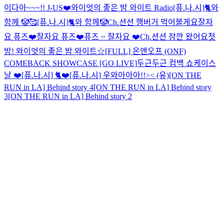
이다아~~~!! J-US❤️
와이엇의 좋은 밤 와이트 Radio
[퓨.나.시]🐈와
함께 🤡🥰
[퓨.나.시]🐈와 함께🤡
Ch.션션 햄버거 먹어볼게요
잘자
요 퓨즈❤️
잘자요 퓨즈❤️
퓨즈 ~ 잘자요 ❤️
Ch.션션 잠깐 왔어요
첫
방! 와이엇의 좋은 밤 와이트☆
[FULL] 온앤오프 (ONF)
COMEBACK SHOWCASE [GO LIVE]
두근두근 컴백 쇼케이스
날 ❤️
[퓨.나.시] 🐈❤️
[퓨.나.시] 우와아아아!!>< (유)
[ON THE
RUN in LA] Behind story 4
[ON THE RUN in LA] Behind story
3
[ON THE RUN in LA] Behind story 2