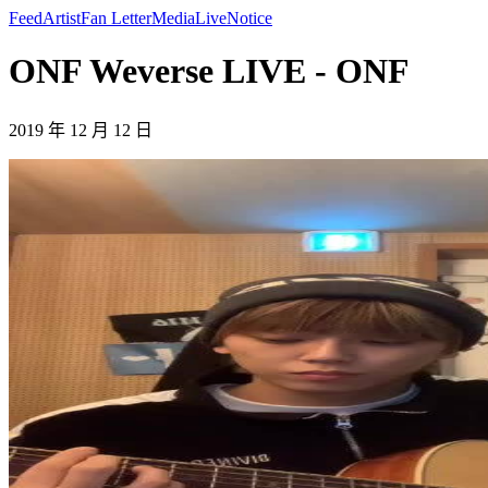
Feed
Artist
Fan Letter
Media
Live
Notice
ONF Weverse LIVE - ONF
2019 年 12 月 12 日