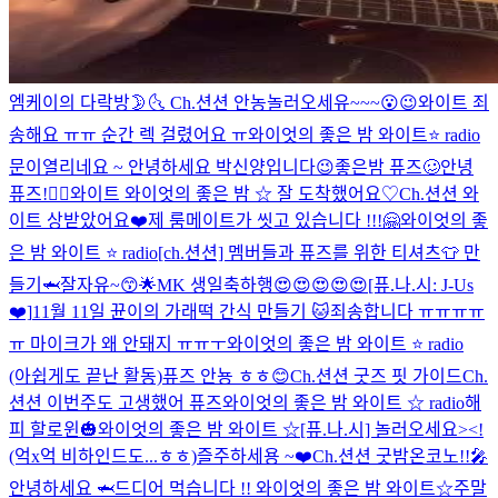
엠케이의 다락방🌛🌜
Ch.션션 안농
놀러오세유~~~😮😉
와이트 죄
송해요 ㅠㅠ 순간 렉 걸렸어요 ㅠ
와이엇의 좋은 밤 와이트⭐️ radio
문이열리네요 ~ 안녕하세요 박신양입니다😉
좋은밤 퓨즈🥴
안녕
퓨즈!👍🏻
와이트 와이엇의 좋은 밤 ☆ 잘 도착했어요♡
Ch.션션 와
이트 상받았어요❤️
제 룸메이트가 씻고 있습니다 !!!
🤗
와이엇의 좋
은 밤 와이트 ⭐️ radio
[ch.션션] 멤버들과 퓨즈를 위한 티셔츠👕 만
들기🦈
잘자유~😙🌟
MK 생일축하행😍😍😍😍😍
[퓨.나.시: J-Us
❤️]
11월 11일 뀬이의 가래떡 간식 만들기 🐱
죄송합니다 ㅠㅠㅠㅠ
ㅠ 마이크가 왜 안돼지 ㅠㅠㅜ
와이엇의 좋은 밤 와이트 ⭐️ radio
(아쉽게도 끝난 활동)
퓨즈 안뇽 ㅎㅎ😊
Ch.션션 굿즈 핏 가이드
Ch.
션션 이번주도 고생했어 퓨즈
와이엇의 좋은 밤 와이트 ☆ radio
해
피 할로윈🎃
와이엇의 좋은 밤 와이트 ☆
[퓨.나.시] 놀러오세요><!
(억x억 비하인드도...ㅎㅎ)
즐주하세용 ~❤️
Ch.션션 굿밤
온코노!!🎤
안녕하세요 🦈
드디어 먹습니다 !!
와이엇의 좋은 밤 와이트☆
주말