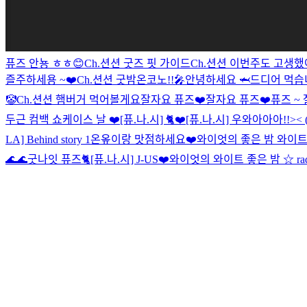
퓨즈 안뇽 ㅎㅎ😊
Ch.션션 굿즈 핏 가이드
Ch.션션 이번주도 고생했
즐주하세용 ~❤️
Ch.션션 굿밤
온코노!!🎤
안녕하세요 🦈
드디어 먹습니
🤡
Ch.션션 햄버거 먹어볼게요
잘자요 퓨즈❤️
잘자요 퓨즈❤️
퓨즈 ~ 
두근 컴백 쇼케이스 날 ❤️
[퓨.나.시] 🐈❤️
[퓨.나.시] 우와아아아!!>< 
LA] Behind story 1
온옾이랑 맛점하세요❤️
와이엇의 좋은 밤 와이트☆ 
🌊🌊
굿나잇 퓨즈🐈
[퓨.나.시] J-US❤️
와이엇의 와이트 좋은 밤 ☆ rad