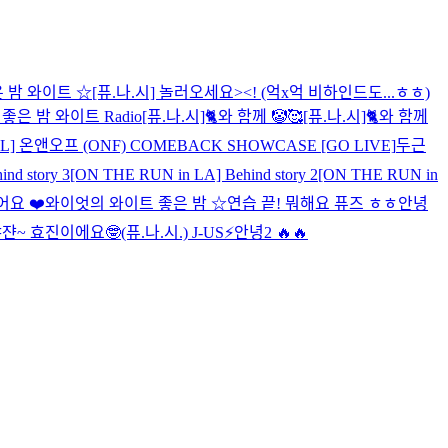
 밤 와이트 ☆
[퓨.나.시] 놀러오세요><! (억x억 비하인드도...ㅎㅎ)
좋은 밤 와이트 Radio
[퓨.나.시]🐈와 함께 🤡🥰
[퓨.나.시]🐈와 함께
LL] 온앤오프 (ONF) COMEBACK SHOWCASE [GO LIVE]
두근
nd story 3
[ON THE RUN in LA] Behind story 2
[ON THE RUN in
어요 ❤️
와이엇의 와이트 좋은 밤 ☆
연습 끝! 뭐해요 퓨즈 ㅎㅎ
안녕
쟌~ 효진이에요🤓
(퓨.나.시.) J-US⚡️
안녕2 🔥🔥