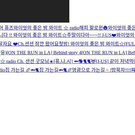
어 퓨즈
와이엇의 좋은 밤 와이트 ☆ radio
해피 할로윈🎃
와이엇의 좋은
다 !!
와이엇의 좋은 밤 와이트☆
주말이다아~~~!! J-US❤️
와이엇의 
잘자요 ❤️
Ch.션션 잠깐 왔어요
첫방! 와이엇의 좋은 밤 와이트☆
[FU
(유)
[ON THE RUN in LA] Behind story 4
[ON THE RUN in LA] Behi
radio
Ch. 션션 굿모닝☀️
[퓨.나.시] 🦈🐕🐈
🐈🦌
[J-US] 같이 저녁먹
io
집 가는길 🥖🦈🐈
집 가는길🦈🐈🥖
영광으로 가는길 ~ !
밥묵자!!!!
쨔