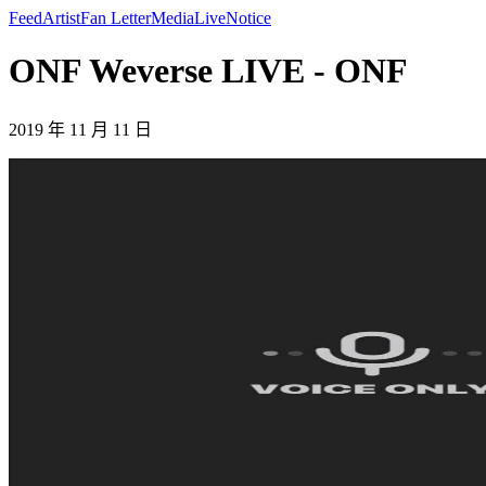
Feed
Artist
Fan Letter
Media
Live
Notice
ONF Weverse LIVE - ONF
2019 年 11 月 11 日