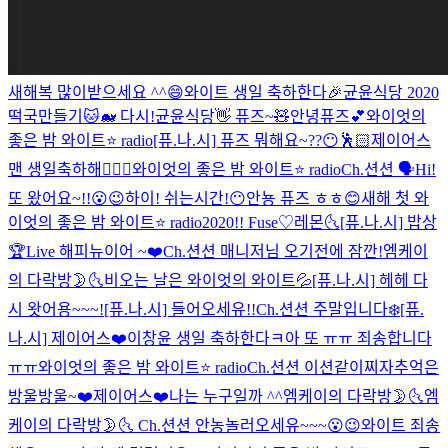
새해복 많이받으세요 ^^😄
와이트 생일 축하한다🎉
균윤식당 2020
떡국만들기🐱🐋 다시!
균윤식당
👋 퓨즈~🧸
안녕퓨즈💕
와이엇의
좋은 밤 와이트⭐️ radio
[퓨.나.시] 퓨즈 뭐해요~??😶🕺🏻
제이어스
맨 생일축하해👨‍❤️‍👨
와이엇의 좋은 밤 와이트⭐️ radio
Ch.션션 🗣
Hi!
또 왔어요~!!😮😉
하이! 쉬는시간!😶
안뇽 퓨즈 ㅎㅎ😊
새해 첫 와
이엇의 좋은 밤 와이트⭐️ radio
2020!! Fuse♡
레몬🌜
[퓨.나.시] 밥상
🏆Live
해피뉴이어 ~❤️
Ch.션션 매니저님 오기전에 잠깐!
엠케이
의 다락방🌛🌜
비오는 날은 와이엇의 와이트💦
[퓨.나.시] 헤헤 다
시 왓어용~~~!
[퓨.나.시] 들어오세유!!
Ch.션션 주말입니다❄️
[퓨.
나.시] 제이어스❤️
이창윤 생일 축하한다ㅋ
아 또 ㅠㅠ 죄송합니다
ㅠㅠ
와이엇의 좋은 밤 와이트⭐️ radio
Ch.션션 이션같이찌자
추억은
방울방울~❤️
제이어스❤️
나는 누구일까 ^^
엠케이의 다락방🌛🌜
엠
케이의 다락방🌛🌜
Ch.션션 안농
놀러오세유~~~😮😉
와이트 죄송