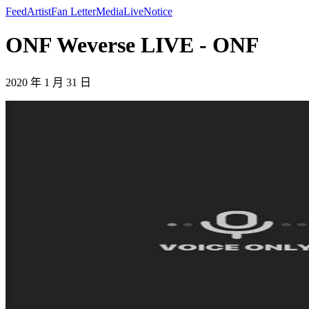
Feed
Artist
Fan Letter
Media
Live
Notice
ONF Weverse LIVE - ONF
2020 年 1 月 31 日