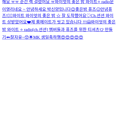
해요 ㅠㅠ 순간 렉 걸렸어요 ㅠ
와이엇의 좋은 밤 와이트⭐️ radio
문
이열리네요 ~ 안녕하세요 박신양입니다😉
좋은밤 퓨즈🥴
안녕퓨
즈!👍🏻
와이트 와이엇의 좋은 밤 ☆ 잘 도착했어요♡
Ch.션션 와이
트 상받았어요❤️
제 룸메이트가 씻고 있습니다 !!!
🤗
와이엇의 좋은
밤 와이트 ⭐️ radio
[ch.션션] 멤버들과 퓨즈를 위한 티셔츠👕 만들
기🦈
잘자유~😙🌟
MK 생일축하행😍😍😍😍😍