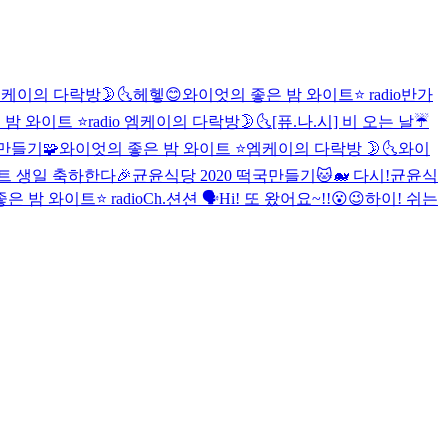
케이의 다락방🌛🌜
헤헿😊
와이엇의 좋은 밤 와이트⭐️ radio
반가
 와이트 ⭐️radio
엠케이의 다락방🌛🌜
[퓨.나.시] 비 오는 날☔️
만들기🧩
와이엇의 좋은 밤 와이트 ⭐️
엠케이의 다락방 🌛🌜
와이
트 생일 축하한다🎉
균윤식당 2020 떡국만들기🐱🐋 다시!
균윤식
 밤 와이트⭐️ radio
Ch.션션 🗣
Hi! 또 왔어요~!!😮😉
하이! 쉬는