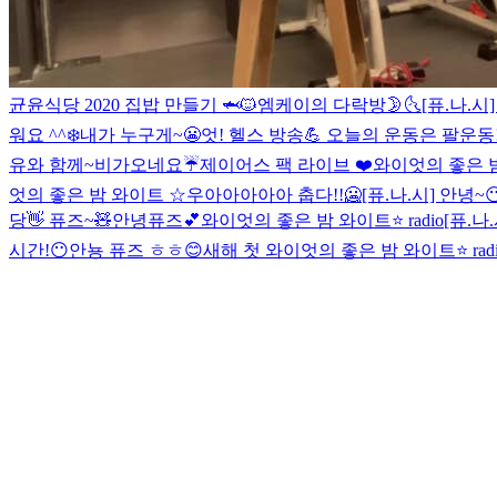
균윤식당 2020 집밥 만들기 🦈🐱
엠케이의 다락방🌛🌜
[퓨.나.시
워요 ^^
❄️
내가 누구게~😬
엇! 헬스 방송💪 오늘의 운동은 팔운동!
유와 함께~
비가오네요☔️
제이어스 팩 라이브 ❤️
와이엇의 좋은 밤 
엇의 좋은 밤 와이트 ☆
우아아아아아 춥다!!🥶
[퓨.나.시] 안녕~😶
당
👋 퓨즈~🧸
안녕퓨즈💕
와이엇의 좋은 밤 와이트⭐️ radio
[퓨.나
시간!😶
안뇽 퓨즈 ㅎㅎ😊
새해 첫 와이엇의 좋은 밤 와이트⭐️ radi