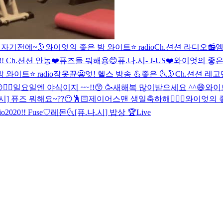
] 자기전에~🌛
와이엇의 좋은 밤 와이트⭐️ radio
Ch.션션 라디오📻
엠
!
Ch.션션 안농❤️
퓨즈들 뭐해용😊
퓨.나.시- J-US❤️
와이엇의 좋은 밤
와이트⭐️ radio
잠옷뀬😬
엇! 헬스 방송 💪
좋은 🌜🌛
Ch.션션 레고
✌🏻
일요일엔 야식이지 ~~!!😙
🥳
새해복 많이받으세요 ^^😄
와이
.시] 퓨즈 뭐해요~??😶🕺🏻
제이어스맨 생일축하해👨‍❤️‍👨
와이엇의 좋은
o
2020!! Fuse♡
레몬🌜
[퓨.나.시] 밥상 🏆Live