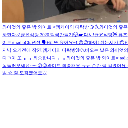
와이엇의 좋은 밤 와이트 ⭐️
엠케이의 다락방 🌛🌜
와이엇의 좋은
하한다🎉
균윤식당 2020 떡국만들기🐱🐋 다시!
균윤식당
👋 퓨즈
이트⭐️ radio
Ch.션션 🗣
Hi! 또 왔어요~!!😮😉
하이! 쉬는시간!😶
저님 오기전에 잠깐!
엠케이의 다락방🌛🌜
비오는 날은 와이엇의
다ㅋ
아 또 ㅠㅠ 죄송합니다 ㅠㅠ
와이엇의 좋은 밤 와이트⭐️ radi
농
놀러오세유~~~😮😉
와이트 죄송해요 ㅠㅠ 순간 렉 걸렸어요
밤 ☆ 잘 도착했어요♡