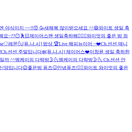
 야식이지 ~~!!😙
🥳
새해복 많이받으세요 ^^😄
와이트 생일 축
해요~??😶🕺🏻
제이어스맨 생일축하해👨‍❤️‍👨
와이엇의 좋은 밤 와
use♡
레몬🌜
[퓨.나.시] 밥상 🏆Live
해피뉴이어 ~❤️
Ch.션션 매니
!
Ch.션션 주말입니다❄️
[퓨.나.시] 제이어스❤️
이창윤 생일 축하한
일까 ^^
엠케이의 다락방🌛🌜
엠케이의 다락방🌛🌜
Ch.션션 안
신양입니다😉
좋은밤 퓨즈🥴
안녕퓨즈!👍🏻
와이트 와이엇의 좋은