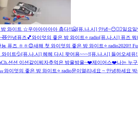
 밤 와이트 ☆
우아아아아아 춥다!!🥶
[퓨.나.시] 안녕~😶✌🏻
일요일엔
~🧸
안녕퓨즈💕
와이엇의 좋은 밤 와이트⭐️ radio
[퓨.나.시] 퓨즈 뭐
안뇽 퓨즈 ㅎㅎ😊
새해 첫 와이엇의 좋은 밤 와이트⭐️ radio
2020!! F
 와이트💦
[퓨.나.시] 헤헤 다시 왓어용~~~!
[퓨.나.시] 들어오세유!
o
Ch.션션 이션같이찌자
추억은 방울방울~❤️
제이어스❤️
나는 누구
 ㅠ
와이엇의 좋은 밤 와이트⭐️ radio
문이열리네요 ~ 안녕하세요 박