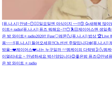
[퓨.나.시] 안녕~😶✌🏻
일요일엔 야식이지 ~~!!😙
🥳
새해복 많이받
이트⭐️ radio
[퓨.나.시] 퓨즈 뭐해요~??😶🕺🏻
제이어스맨 생일축하해👨
은 밤 와이트⭐️ radio
2020!! Fuse♡
레몬🌜
[퓨.나.시] 밥상 🏆Live
용~~~!
[퓨.나.시] 들어오세유!!
Ch.션션 주말입니다❄️
[퓨.나.시]
방울~❤️
제이어스❤️
나는 누구일까 ^^
엠케이의 다락방🌛🌜
엠케
이열리네요 ~ 안녕하세요 박신양입니다😉
좋은밤 퓨즈🥴
안녕퓨즈
은 밤 와이트 ⭐️ radio