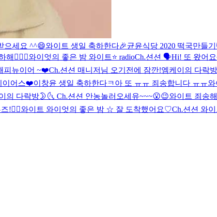
으세요 ^^😄
와이트 생일 축하한다🎉
균윤식당 2020 떡국만들기
‍❤️‍👨
와이엇의 좋은 밤 와이트⭐️ radio
Ch.션션 🗣
Hi! 또 왔어요~
해피뉴이어 ~❤️
Ch.션션 매니저님 오기전에 잠깐!
엠케이의 다락방
 제이어스❤️
이창윤 생일 축하한다ㅋ
아 또 ㅠㅠ 죄송합니다 ㅠㅠ
와
이의 다락방🌛🌜
Ch.션션 안농
놀러오세유~~~😮😉
와이트 죄송해
!👍🏻
와이트 와이엇의 좋은 밤 ☆ 잘 도착했어요♡
Ch.션션 와