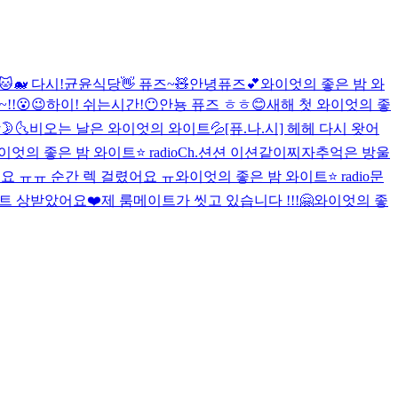
🐋 다시!
균윤식당
👋 퓨즈~🧸
안녕퓨즈💕
와이엇의 좋은 밤 와
!!😮😉
하이! 쉬는시간!😶
안뇽 퓨즈 ㅎㅎ😊
새해 첫 와이엇의 좋
🌜
비오는 날은 와이엇의 와이트💦
[퓨.나.시] 헤헤 다시 왓어
이엇의 좋은 밤 와이트⭐️ radio
Ch.션션 이션같이찌자
추억은 방울
요 ㅠㅠ 순간 렉 걸렸어요 ㅠ
와이엇의 좋은 밤 와이트⭐️ radio
문
이트 상받았어요❤️
제 룸메이트가 씻고 있습니다 !!!
🤗
와이엇의 좋