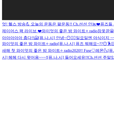
엇! 헬스 방송💪 오늘의 운동은 팔운동!!
Ch.션션 안농❤️
퓨즈들 
제이어스 팩 라이브 ❤️
와이엇의 좋은 밤 와이트⭐️ radio
잠옷뀬😬
아아아아아 춥다!!🥶
[퓨.나.시] 안녕~😶✌🏻
일요일엔 야식이지 ~~!
와이엇의 좋은 밤 와이트⭐️ radio
[퓨.나.시] 퓨즈 뭐해요~??😶🕺
새해 첫 와이엇의 좋은 밤 와이트⭐️ radio
2020!! Fuse♡
레몬🌜
[퓨
시] 헤헤 다시 왓어용~~~!
[퓨.나.시] 들어오세유!!
Ch.션션 주말