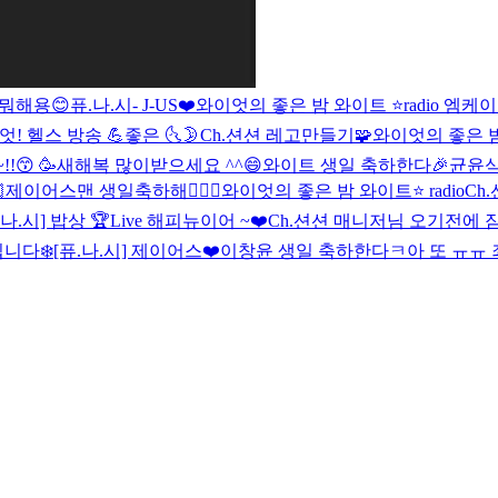
뭐해용😊
퓨.나.시- J-US❤️
와이엇의 좋은 밤 와이트 ⭐️radio
엠케이
엇! 헬스 방송 💪
좋은 🌜🌛
Ch.션션 레고만들기🧩
와이엇의 좋은 밤
!😙
🥳
새해복 많이받으세요 ^^😄
와이트 생일 축하한다🎉
균윤식

제이어스맨 생일축하해👨‍❤️‍👨
와이엇의 좋은 밤 와이트⭐️ radio
Ch.
.나.시] 밥상 🏆Live
해피뉴이어 ~❤️
Ch.션션 매니저님 오기전에 
입니다❄️
[퓨.나.시] 제이어스❤️
이창윤 생일 축하한다ㅋ
아 또 ㅠㅠ