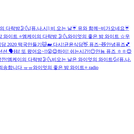
의 다락방🌛🌜
[퓨.나.시] 비 오는 날☔️ 유와 함께~
비가오네요☔️
 와이트 ⭐️
엠케이의 다락방 🌛🌜
와이엇의 좋은 밤 와이트 ☆
우
당 2020 떡국만들기🐱🐋 다시!
균윤식당
👋 퓨즈~🧸
안녕퓨즈💕
션션 🗣
Hi! 또 왔어요~!!😮😉
하이! 쉬는시간!😶
안뇽 퓨즈 ㅎㅎ😊
잠깐!
엠케이의 다락방🌛🌜
비오는 날은 와이엇의 와이트💦
[퓨.나.
 죄송합니다 ㅠㅠ
와이엇의 좋은 밤 와이트⭐️ radio