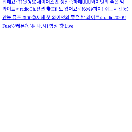
뭐해요~??😶🕺🏻
제이어스맨 생일축하해👨‍❤️‍👨
와이엇의 좋은 밤
와이트⭐️ radio
Ch.션션 🗣
Hi! 또 왔어요~!!😮😉
하이! 쉬는시간!😶
안뇽 퓨즈 ㅎㅎ😊
새해 첫 와이엇의 좋은 밤 와이트⭐️ radio
2020!!
Fuse♡
레몬🌜
[퓨.나.시] 밥상 🏆Live