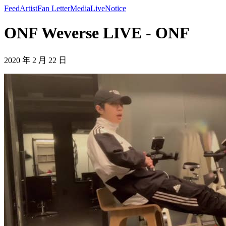
Feed
Artist
Fan Letter
Media
Live
Notice
ONF Weverse LIVE - ONF
2020 年 2 月 22 日