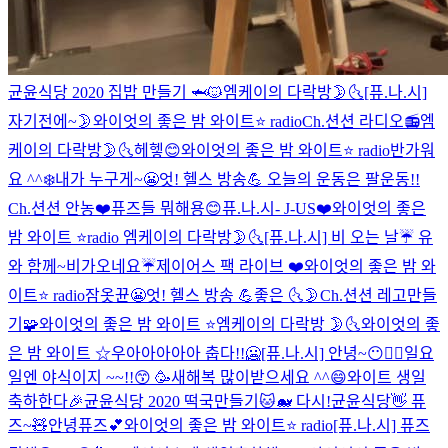
균윤식당 2020 집밥 만들기 🦈🐱
엠케이의 다락방🌛🌜
[퓨.나.시]
자기전에~🌛
와이엇의 좋은 밤 와이트⭐️ radio
Ch.션션 라디오📻
엠
케이의 다락방🌛🌜
헤헿😊
와이엇의 좋은 밤 와이트⭐️ radio
반가워
요 ^^
❄️
내가 누구게~😬
엇! 헬스 방송💪 오늘의 운동은 팔운동!!
Ch.션션 안농❤️
퓨즈들 뭐해용😊
퓨.나.시- J-US❤️
와이엇의 좋은
밤 와이트 ⭐️radio
엠케이의 다락방🌛🌜
[퓨.나.시] 비 오는 날☔️ 유
와 함께~
비가오네요☔️
제이어스 팩 라이브 ❤️
와이엇의 좋은 밤 와
이트⭐️ radio
잠옷뀬😬
엇! 헬스 방송 💪
좋은 🌜🌛
Ch.션션 레고만들
기🧩
와이엇의 좋은 밤 와이트 ⭐️
엠케이의 다락방 🌛🌜
와이엇의 좋
은 밤 와이트 ☆
우아아아아아 춥다!!🥶
[퓨.나.시] 안녕~😶✌🏻
일요
일엔 야식이지 ~~!!😙
🥳
새해복 많이받으세요 ^^😄
와이트 생일
축하한다🎉
균윤식당 2020 떡국만들기🐱🐋 다시!
균윤식당
👋 퓨
즈~🧸
안녕퓨즈💕
와이엇의 좋은 밤 와이트⭐️ radio
[퓨.나.시] 퓨즈