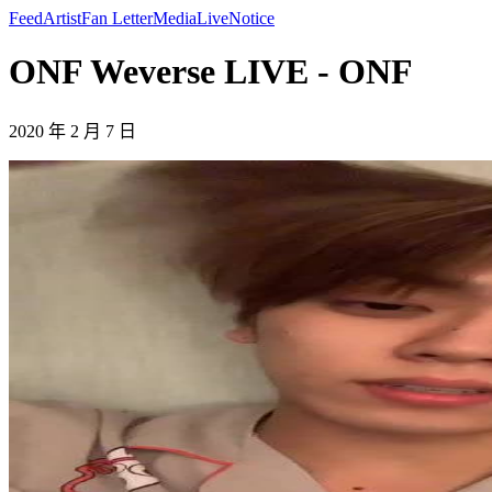
Feed
Artist
Fan Letter
Media
Live
Notice
ONF Weverse LIVE - ONF
2020 年 2 月 7 日