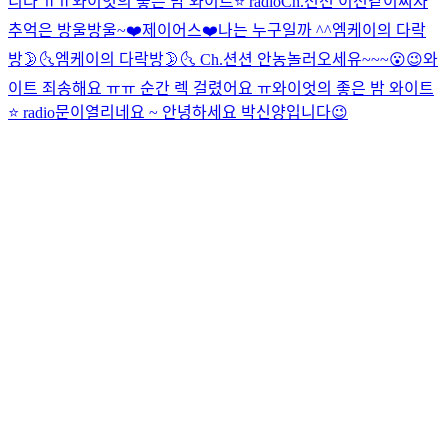
니다 ㅠㅠ
와이엇의 좋은 밤 와이트⭐️ radio
Ch.션션 이션같이찌자
추억은 방울방울~❤️
제이어스❤️
나는 누구일까 ^^
엠케이의 다락
방🌛🌜
엠케이의 다락방🌛🌜
Ch.션션 안농
놀러오세유~~~😮😉
와
이트 죄송해요 ㅠㅠ 순간 렉 걸렸어요 ㅠ
와이엇의 좋은 밤 와이트
⭐️ radio
문이열리네요 ~ 안녕하세요 박신양입니다😉