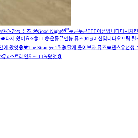
🎂🥳
안뇽 퓨즈!
🤓
Good Night😴
두근두근❤️‍🔥
😬
이션입니다
다시
치킨
👑
다시 왔어요⭐️
😎❤️‍🔥
😳
운동끝
안뇽 퓨즈👐🏻
이션입니다
오프팀 릴스
만에 왔엇🦍🖤
The Stranger 1위🎬 달게 웃어보자 퓨즈❤️
댄스유선생 수업
⭐️
스트레인저~~🍞☕️
왔엇🦍