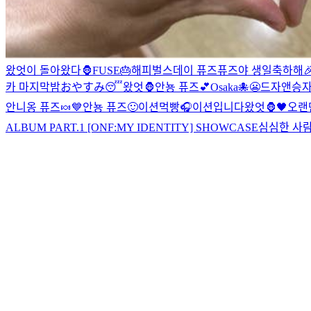
왔엇이 돌아왔다🦍
FUSE🎂
해피벌스데이 퓨즈
퓨즈야 생일축하해🎉
카 마지막밤
おやすみ😴
왔엇🦍
안뇽 퓨즈💕
Osaka🐙
😬
드자앤승자
안니옹 퓨즈🍬
💙
안뇽 퓨즈🙂
이션먹빵
🎧
이션입니다
왔엇🦍🖤
오랜
ALBUM PART.1 [ONF:MY IDENTITY] SHOWCASE
심심한 사람