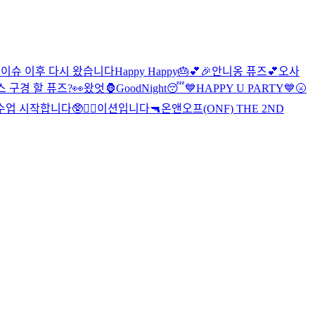
이슈 이후 다시 왔습니다
Happy Happy🎂💕🎉
안니옹 퓨즈💕
오사
 구경 할 퓨즈?👀
왔엇🦍
GoodNight😴
💙HAPPY U PARTY💙
🌝
 시작합니다🥸❤️‍🔥
이션입니다
🔫
온앤오프(ONF) THE 2ND