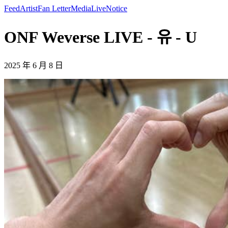
Feed
Artist
Fan Letter
Media
Live
Notice
ONF Weverse LIVE - 유 - U
2025 年 6 月 8 日