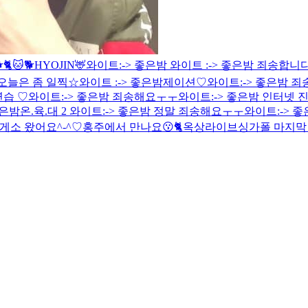

🐈🐱🐕
HYOJIN🦌
와이트:-> 좋은밤
와이트 :-> 좋은밤 죄송합니
 오늘은 좀 일찍☆
와이트 :-> 좋은밤
제이션♡
와이트:-> 좋은밤 
습 ♡
와이트:-> 좋은밤 죄송해요ㅜㅜ
와이트:-> 좋은밤 인터넷 
좋은밤
온.육.대 2
와이트:-> 좋은밤 정말 죄송해요ㅜㅜ
와이트:-> 
게소 왔어요^-^♡
홍주에서 만나요😗
🐈
옥상라이브
싱가폴 마지막 