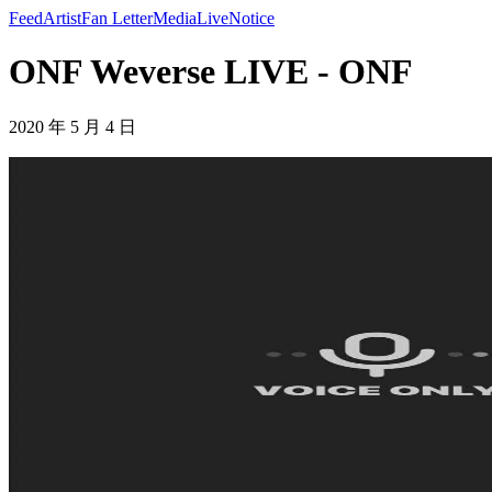
Feed
Artist
Fan Letter
Media
Live
Notice
ONF Weverse LIVE - ONF
2020 年 5 月 4 日