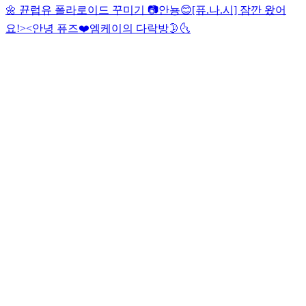
🌼 뀬럽유 폴라로이드 꾸미기 📷
안뇽😊
[퓨.나.시] 잠깐 왔어
요!><
안녕 퓨즈❤️
엠케이의 다락방🌛🌜