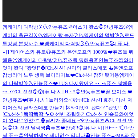
엠케이의 다락방🌛🌜
안뇽퓨즈🌞
어스가 왔스🤭
안녕퓨즈🙂
엠
케이의 출근길🌛🌜
엠케이랑 놀자🌛🌜
엠케이의 먹방🌛🌜
로드
투킹덤 본방사수 ❤️
엠케이의 다락방🌛🌜
안뇽퓨즈🥰
[ 퓨.나.
시] 제이어스와 유토😉
퓨즈와 온앤오프의 1000일❤️
퓨즈들 뭐
해용🙂
엠케이의 다락방🌛🌜
퓨즈들 뭐해용🌸
안뇽퓨즈😊
와이
엇이 왔다 "왔엇!"🦍
[Ch.션션] 션이의 글라스데코 🐳
온앤오프
감성리더 노루 생축 브이라이브❤️
Ch.션션 잠깐 왔어용
엠케이
의 다락방🌛🌜
안뇽퓨즈❤️
J-US 다시왔어요 ~•_•//
퓨즈 뭐해용
~•_•??
Ch.션션😙😙
[퓨.나.시] Hi~!!😉
안뇽퓨즈❤️
꿀 보이스 ❤️
안녕퓨즈❤️
[퓨.나.시] 놀러와요~!😊✨
[Ch.션션] 효진, 이션, 제
이어스의 글라스데코 만들기 🎏
와이엇이 왔다!? "왔엇!" 🦍
[Ch.션션] 뚝딱뚝딱 🔧⚙ 선반 조립하기
Ch.션션 연습끝
와이엇
이 왔다! "왓었?!" 🦍
날씨가 좋네요 ~🌸
안뇽퓨즈🌸
Ch.션션 안
뇽😊
Ch.션션 날씨짱
👻퓨즈❤️
안녕!!😊
[퓨.나.시] Hi~~~!😶✨
안
녕 퓨즈😊
안녕하세요 제미없스 입니다👻
안뇽 퓨즈🍳
MK와 유