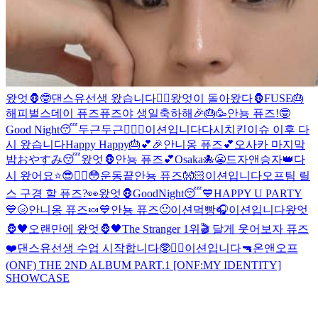
왔엇🦍
🤓
댄스유선생 왔습니다❤️‍🔥
왔엇이 돌아왔다🦍
FUSE🎂
해피벌스데이 퓨즈
퓨즈야 생일축하해🎉🎂🥳
안뇽 퓨즈!
🤓
Good Night😴
두근두근❤️‍🔥
😬
이션입니다
다시
치킨이슈 이후 다
시 왔습니다
Happy Happy🎂💕🎉
안니옹 퓨즈💕
오사카 마지막
밤
おやすみ😴
왔엇🦍
안뇽 퓨즈💕
Osaka🐙
😬
드자앤승자👑
다
시 왔어요⭐️
😎❤️‍🔥
😳
운동끝
안뇽 퓨즈👐🏻
이션입니다
오프팀 릴
스 구경 할 퓨즈?👀
왔엇🦍
GoodNight😴
💙HAPPY U PARTY
💙
🌝
안니옹 퓨즈🍬
💙
안뇽 퓨즈🙂
이션먹빵
🎧
이션입니다
왔엇
🦍🖤
오랜만에 왔엇🦍🖤
The Stranger 1위🎬 달게 웃어보자 퓨즈
❤️
댄스유선생 수업 시작합니다🥸❤️‍🔥
이션입니다
🔫
온앤오프
(ONF) THE 2ND ALBUM PART.1 [ONF:MY IDENTITY]
SHOWCASE