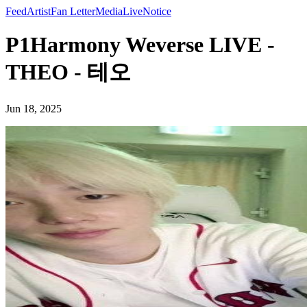
Feed
Artist
Fan Letter
Media
Live
Notice
P1Harmony Weverse LIVE -
THEO - 테오
Jun 18, 2025