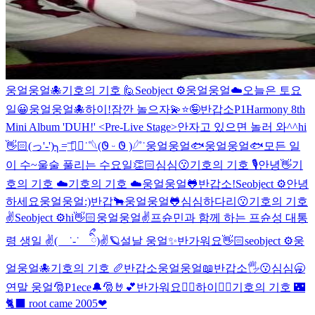
웅얼웅얼🐙
기호의 기호 🙋
Seobject ⚙️
웅얼웅얼☁️
오늘은 토요
일😀
웅얼웅얼🐙
하이!
잠깐 놀으자💫⭐️🤪
반갑소
P1Harmony 8th
Mini Album 'DUH!' <Pre-Live Stage>
안자고 있으면 놀러 와^^
hi
👋🏻
(っ'-')╮=͟͞ ◓⃙⁣˙˚𓆩︎(𐐃 ᵕ 𐐃 )𓆪˚˙
웅얼웅얼🐟
웅얼웅얼🐟
모든 일
이 수~울술 풀리는 수요일👏🏻
심심😗
기호의 기호 🎙️
안녕👋
기
호의 기호 ☁️
기호의 기호 ☁️
웅얼웅얼🐸
반갑소!
Seobject ⚙️
안녕
하세요
웅얼웅얼:)
반갑🐂
웅얼웅얼🐸
심심하다리😗
기호의 기호
✌️
Seobject ⚙️
hi👋🏻
웅얼웅얼✌️
프슌민과 함께 하는 프슌성 대통
령 생일 ✌( ˙-˙ ིྀ)✌🪐
설날 웅얼✨
반가워요👋🏻
seobject ⚙️
웅
얼웅얼🐙
기호의 기호 🥖
반갑소
웅얼웅얼📖
반갑소🖐️
😗
심심🥱
연말 웅얼🎅
P1ece🔔🎅🤘💕
반가워요👍🏻
하이✌🏻
기호의 기호 🌃
🐈‍⬛ root came 2005❤