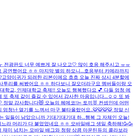
 전광판도 너무 예쁘게 잘 나오고🤍 많이 호응 해주시고 ㅠㅠ
고 공연했어요 ㅎㅎ 마지막 별의 하모니...
호응부터 카메라까지
?고양이귀가 되려한 리본이에요 흐흐 오늘 진짜 상시 4분할에
 사투리를 써봤어요 ㅎㅎ 하다보니 잘오더라구요 멤버들이랑 오
대학교, 인제대학교 축제!! 오늘도 행복했다요 💕 다들 엄청 에
또 축제 같이 즐길 수 있어서 감사한 마음입니다...☺️☺️ 또 봐
 정말 감사합니다😻 오늘의 헤메코!는 토끼🐰 컨셉인데 어떤
청난 열기를 느껴서 마구 불타올랐어요..🐯🐯🐯🐯 정말 신
설레는 일들이 남았으니까 기대기대기대 하...
행복 그 자체인 오늘!
라 머리가 다 붙었었네요 ㅎㅎ 모바일배그 생일 축하해!🥳🥳
 더 재미 넘치는 모바일 배그와 청량 상큼 마운틴듀의 콜라보라