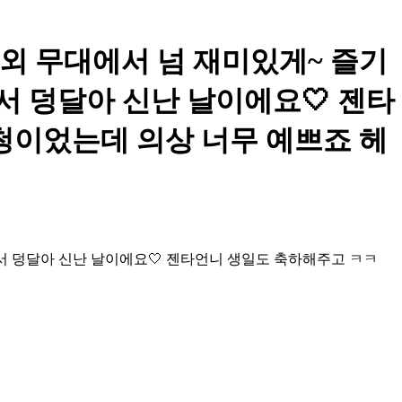
큼한 야외 무대에서 넘 재미있게~ 즐기
서 덩달아 신난 날이에요🤍 젠타
흰청이었는데 의상 너무 예쁘죠 헤
셔서 덩달아 신난 날이에요🤍 젠타언니 생일도 축하해주고 ㅋㅋ