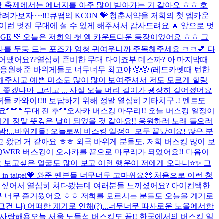
 대학 축제에서는 에너지를 아주 많이 받아가는 거 같아요 ㅎㅎ 호
려가보자~~!!!
큐떱의 KCON 💝 청춘서약을 저희의 첫 엠카운
런 멋진 무대에 설 수 있게 해주셔서 감사드려요 🔥 앞으로 멋
 STAGE 💚 오늘은 저희의 첫 엠 카운트다운 등장이었어요 ㅎㅎ 그
타를 두둥 드는 포즈가 엄청 귀여우니까 주목해주세요 ㅋㅋ💕 다
공개 어땠어요??열심히 준비한 무대 다이죠부 데스까? 아 마지막때
응원해준 바위게들도 너무너무 최고야 🥺🥺 (레드카펫때 턴한
이 해주시고 예쁜 미소도 많이 많이 보여주셔서 저도 모르게 힐링
 좋겠다아 그리고 ... 사실 오늘 머리 길이가 굉장히 길어졌어요
들 카와이!!!! 보답하기 위해 정말 열심히 기타치구..! 멘트도
🩵 무대 전 후🩵
오사카 버스킹 마무리!! 오늘 버스킹 일정이
 정말 뜻깊은 날이 되었을 것 같아요!! 응원하러 노래 들으러
...
바위게들! 오늘로써 버스킹 일정이 모두 끝났어요! 많은 분
왔던 거 같아요 ㅎㅎ 외국 바위게 분들도, 저희 버스킹 많이 보
QWER 버스킹이 오사카를 끝으로 마무리가 되었어요!! 다음이
보고싶은 얼굴도 많이 보고 이런 행운이 저에게 오다니⭐️✨ 그
 vox in taipei💗 와준 팬분들 너무너무 고마워요🥹 처음으로 이런 청
하고 싶어서 열심히 쳐다봤는데 여러분들 느끼셨어요? 아이컨택한
타이베이!! 너무 너무 즐거웠어요 ㅎㅎ 저희를 모르시는 분들도 오늘을 계기로
 나) 어떠한 계기로 인해(?)...
너무너무 따사로운 노을에서한
 사랑해용
오늘 서울 노들섬 버스킹도 끝!! 한국에서의 버스킹 일