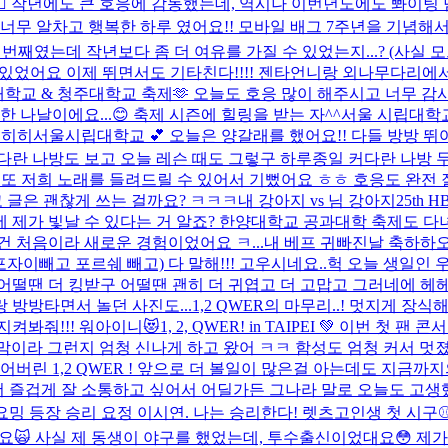
🔥❤️‍🔥 작년에도 큰 호응에 감동했는데, 역시나 이번년도에도 뽜이
 오늘 너무 알차고 행복한 하루 였어요!! 모바일 배그 7주년을 기념
째였는데 작년보다 좀 더 여유를 가질 수 있었는지...? (사실 모르
재미있었어요 이제 뛰면서도 기타친다!!!! 젠타언니랑 외나무다리
학교 & 청주대학교 축제🫶 오늘도 호응 많이 해주시고 너무 감사했
나날이에요...😊 축제 시즌에 힐링을 받는 자^^
서울 시립대학교
 히히
서울시립대학교 💕 오늘은 양갈래를 했어요!! 다들 방방 뛰어주
커다란 나방도 보고 오늘 레슨 때도 그렇구 하루종일 커다란 나방 두
 또 저희 노래를 들려드릴 수 있어서 기뻤어요 ㅎㅎ 호응도 완전 
 글은 괜찮게 쓰는 걸까요? ㅋㅋㅋ
내 강아지 vs 님 강아지
25th
 제가 빛날 수 있다는 거 알죠? 한양대학교 공과대학 축제도 
 처음이라 새로운 경험이었어요 ㅋ...
내 베프 귀빠진날 축하하오
자이빼고 포르쉐 빼고) 다 말해!!! 고우시네요..
헉 오늘 생일인 우
어떨땐 더 킹받구 어떨땐 괜히 더 귀엽고 더 고맙고 그러네에 헤
랑 방방타면서 놀던 사진도...
1,2 QWER의 마무리..! 멋지게
지켜봐줘!!! 워아이니😻
1, 2, QWER! in TAIPEI 💚 이번 
이라 그런지 엄청 신나게 하고 왔어 ㅋㅋ 함성도 엄청 커서 멋
어버린 1,2 QWER ! 앞으로 더 볼일이 많은걸 아는데도 지
즐겁게 잘 소통하고 싶어서 어딜가든 그나라 말로 오늘도 고생했
시타의 시요밍 등장 승리 요정 이시연. 나는 승리한다! 렛츠고
인생 첫 시구⚾️
🙀 사실 제 동생이 야구를 했었는데, 투수출신이었대요😳 제가