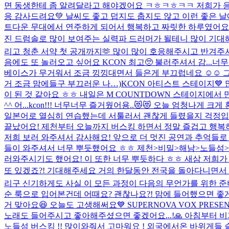
면 동생한테 좀 알려달라고 해야겠어요 ㅋㅎㅋㅎㅋㅋ 저희가 응원
응 감사드려요💚 날씨도 좋고 덥지도 춥지도 않고 이런 좋은 날
트다운 무대에서 연주하게 되어서 행복하고 짜릿한 하루였어요 !
진 드럼솔로 많이 보여주는 실력파 드러머가 될테니 많이 기대해줘
리고 청춘 서약 첫 공개까지🫶 많이 많이 호응해주시고 반겨주
음에도 또 놀러오고 싶어요 KCON 최고🥺 불러주셔서 감...
너무
베이스가 무거워서 조금 낑낑대면서 들은게 부끄럽네요 ☺️☺️ 
거 조금 맘에들구 부끄러운 나…)
KCON 아티스트 스테이지💙 
이 된 것 같아요 ㅎㅎ 내일은 M COUNTDOWN 스테이지에서
^^ 어...
kcon!!! 너무너무 즐거웠어용..😻😻 오늘 엄청나게 
일본어로 열심히 연습했는데 서툴러서 괜찮게 들렸을지 걱정입니다
끝났어요! 제천부터 오늘까지 버스킹 하면서 정말 즐겁고 행복
저희 보러 와주셔서 감사해요! 앞으로 더 멋진 공연과 추억들로 
들이 와주셔서 너무 뿌듯했어요 ㅎㅎ 제천>비밀>해남>노들섬>오
러와주시기도 했어요! 이 또한 너무 뿌듯하다 ㅎㅎ 새삼 저희가
또 있겠죠?! 기대해주세요 거의 한달동안 전국을 돌아다니면서
리구 신기하게도 사실 이 모든 과정이 다음의 무언가를 위한 준
순 룩으로 입어본건데 어때요? 괜찮나요?! 맘에 들어했으면 좋
거 맞아요😆 오늘도 고생해써요
💙 SUPERNOVA VOX PRES
노래도 들어주시고 좋아해주셨으면 좋겠어요...!🙏 아침부터 비가 주
노들섬 버스킹 !! 많이와줘서 고마워요 ! 외국에서온 바위게