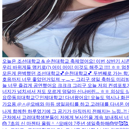
오늘은 조선대학교 & 순천대학교 축제였어요! 이번 상반기 시즌
우리 바위게들 맹키로(?) 어이 어이! 이것도 해주고 !!!! ㅎㅎ
모든게 완벽했던 조선대학교💕순천대학교💕 두번째로 가는 학
호응까지 너무 좋았던거있져 ㅜㅡㅜ 그리구 생일 축하도 미리받
늘 너무 즐겁게 공연했어요 크크크 그리구 오늘 저의 컨셉포토
너지가 넘치셔서 저도 모르게 덩달아 신나버린... ㅎㅎ 의상도 상의
요😚
동의대학교🤍인제대학교! 다녀왔어요! 오늘도 역시나 화끈하
가요옹 @ㅅ@
모배와 마듀 생일파티를 하고 고려대를 다녀온 어제
나게 함께한 하루였기에 그 공기가 아직까지 전해지는 느낌..?! 정말 
근처에서 고려대학생분들이 저에게 W사인을 계속 보내줘서 너무
🎂 7초의 신 마젠타 올림 ^_^
모배야 7주년 생일축하해🎂🩵🥰