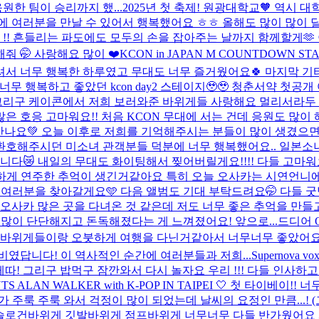
한 팀이 승리까지 했...
2025년 첫 축제! 원광대학교🧡 역시
에 여러분을 만날 수 있어서 행복했어요 ㅎㅎ 올해도 많이 많이 달
! 흔들리는 파도에도 모두의 손을 잡아주는 날까지 함께할게🫶 이
 🤭 사랑해요 많이 ❤️
KCON in JAPAN M COUNTDOWN
셔서 너무 행복한 하루였고 무대도 너무 즐거웠어요🍀 마지막 기
너무 행복하고 좋았던 kcon day2 스테이지🥹🥹 청춘서약 첫
그리구 케이콘에서 저희 보러와준 바위게들 사랑해요 멀리서라두 
많은 호응 고마워요!! 처음 KCON 무대에 서는 건데 응원도 많
 만나요💚 오늘 이후로 저희를 기억해주시는 분들이 많이 생겼으면
크게 환호해주시던 미소녀 관객분들 덕분에 너무 행복했어요.. 일본소녀
 내일의 무대도 화이팅해서 찢어버릴게요!!!! 다들 고마워요🩵
하게 연주한 추억이 생긴거같아요 특히 오늘 오사카는 시연언니에게
여러분을 찾아갈게요🩵 다음 앨범도 기대 부탁드려요🤭 다들 굿밤!
사카 많은 곳을 다녀온 것 같은데 저도 너무 좋은 추억을 만들고 
 많이 단단해지고 돈독해졌다는 게 느껴졌어요! 앞으로...
드디어 
 바위게들이랑 오붓하게 여행을 다닌거같아서 너무너무 좋았어요 
비였답니다! 이 역사적인 순간에 여러분들과 저희...
Supernova
게따! 그리구 밥먹구 잠깐와서 다시 놀자요 우리 !!! 다들 인사
ENTS ALAN WALKER with K-POP IN TAIPEI 🤍 첫 
룩 주룩 와서 걱정이 많이 되었는데 날씨의 요정인 만큼...! (그건
들 슬로건바위게 깃발바위게 점프바위게 너무너무 다들 반가웠어요