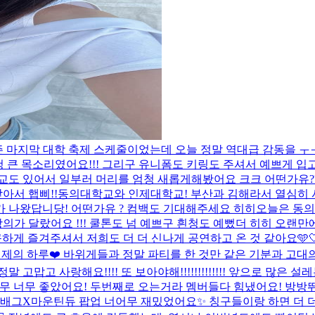
 마지막 대학 축제 스케줄이었는데 오늘 정말 역대급 감동을 ㅜㅜ
 엄청 큰 목소리였어요!!! 그리구 유니폼도 키링도 주셔서 예쁘게 입
교도 있어서 일부러 머리를 엄청 새롭게해봤어요 크크 어떤가유?
아서 햅삐!!
동의대학교와 인제대학교! 부산과 김해라서 열심히
가 나왔답니당! 어떤가유 ? 컴백도 기대해주세요 히히
오늘은 동의
가 달랐어요 !!! 쿨톤도 넘 예쁘구 흰청도 예뻤더 히히 오랜만에 
게 즐겨주셔서 저희도 더 더 신나게 공연하고 온 것 같아요🩵🤍
의 하루❤️ 바위게들과 정말 파티를 한 것만 같은 기분과 고대의 엄
고맙고 사랑해요!!!! 또 보아야해!!!!!!!!!!!!! 앞으로 많은 
 너무 좋았어요! 두번째로 오는거라 멤버들다 힘냈어요! 방방뛰느
🥰 배그X마운틴듀 팝업 너어무 재밌었어요✨ 칭구들이랑 하면 더