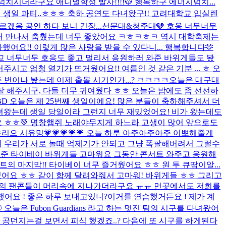
팅 넘치시더라구요 애니멀함성 발사!!!!🐯 행복하구 에너지넘치...
해서 생일 파티..ㅎㅎㅎ 축하 공연도 다녀왔구!! 고려대학교 입실렌
겠음 공연 하다 보니 긴장...
선문대&청주대🩵 호응 너무너무
에서 만나서 춤췄는데 너무 좋았어요 ㅋㅎㅋㅎㅋ 역시 대학축제는
어요!! 이렇게 많은 사랑을 받을 수 있다니... 행복합니다🫶
 너무너무 호응도 좋고 멀리서 응원하러 와준 바위게들도 봤
시고 엄청 열기가 뜨거웠어요!! 여름인 것 같은 기분 ... ㅎ 오
 번이나 봤는데 이제 출몰 시기인가...? ㅋㅋㅋㅋ
오늘은 대구대
잘 해주시구, 다들 더무 귀여웠다 ㅎㅎ 오늘은 밤에도 좀 선선하
 HBD 오늘은 제 25번째 생일이에요! 많은 분들이 축하해주셔서 더
다녀왔는데 생일 당일이라 그런지 너무 재밌었어요! 비가 왔는데도
 ㅎㅎ💚 명창햄쥐 노래야무지게 하느라 고생이 많어 앞으로도
리으 시유밍💗💗💗💗💗 오늘 하루 아주아주아주 이뽀해줄게
헤 우리가 서로 놀때 억제기가 안되고 그냥 폭팔해버려서 그럴수
 장식해준 타이베이 바위게들 고마워요 그동안 콘서트 와주고 응원해
첫 팬 콘서트의 마지막!! 타이베이 너무 즐거웠어요 ㅎㅎ 원 투 큐땁이알...
졌어요 ㅎㅎ 같이 함께 달려와줘서 고마워! 바위게들 ㅎㅎ 그리고
금까지의 팬콘들이 머리속에 지나가더라구요 ㅠㅠ 먼곳에서도 저희를
어요 ! 좋은 하루 보내고있니?이거를 연습했거든요 ! 제가 계
 오늘은 Fubon Guardians 라고 하는 멋진 팀의 시구를 다녀왔어
 공던지는걸 보면서 피식 했겠죠..? 다음에 또 시구를 하게된다