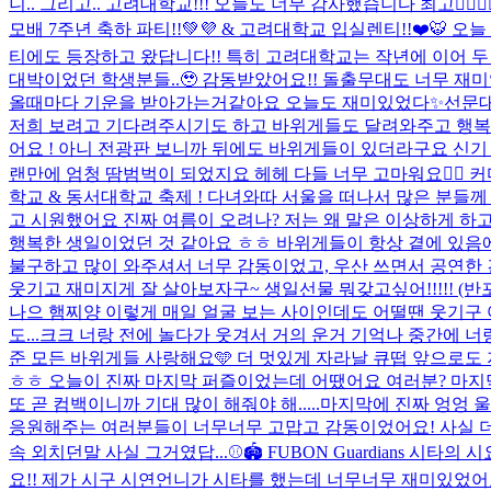
니.. 그리고.. 고려대학교!!! 오늘도 너무 감사했습니다 최고❤️‍
모배 7주년 축하 파티!!💚💜 & 고려대학교 입실렌티!!❤️🐯
티에도 등장하고 왔답니다!! 특히 고려대학교는 작년에 이어 두 번
대박이었던 학생분들..🥹 감동받았어요!! 돌출무대도 너무 
올때마다 기운을 받아가는거같아요 오늘도 재미있었다✨
선문대
저희 보려고 기다려주시기도 하고 바위게들도 달려와주고 행복한 
어요 ! 아니 전광판 보니까 뒤에도 바위게들이 있더라구요 신기
랜만에 엄청 땀범벅이 되었지요 헤헤 다들 너무 고마워요❤️‍🔥 
학교 & 동서대학교 축제 ! 다녀와따 서울을 떠나서 많은 분들께
고 시원했어요 진짜 여름이 오려나? 저는 왜 말은 이상하게 하고
행복한 생일이었던 것 같아요 ㅎㅎ 바위게들이 항상 곁에 있음에
불구하고 많이 와주셔서 너무 감동이었고, 우산 쓰면서 공연한 건
웃기고 재미지게 잘 살아보자구~ 생일선물 뭐갖고싶어!!!!! (반포
나으 햄찌양 이렇게 매일 얼굴 보는 사이인데도 어떨땐 웃기구 
도...크크 너랑 전에 놀다가 웃겨서 거의 운거 기억나 중간에 너
준 모든 바위게들 사랑해요🩵 더 멋있게 자라날 큐떱 앞으로도 
ㅎㅎ 오늘이 진짜 마지막 퍼즐이었는데 어땠어요 여러분? 마지막
또 곧 컴백이니까 기대 많이 해줘야 해.....
마지막에 진짜 엉엉 울
응원해주는 여러분들이 너무너무 고맙고 감동이었어요! 사실 더 
속 외치던말 사실 그거였답...
⚾️🏟️ FUBON Guardians 
요!! 제가 시구 시연언니가 시타를 했는데 너무너무 재미있었어요