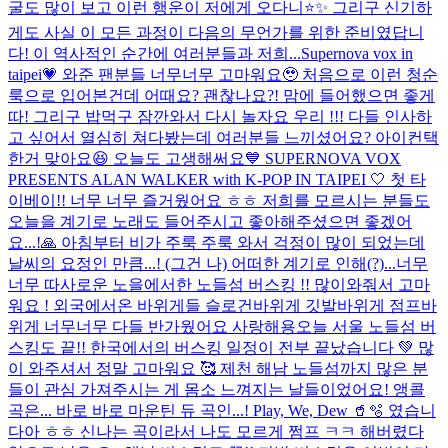
굴도 많이 보고 이런 행운이 저에게 오다니⭐️✨ 그리구 신기하
게도 사실 이 모든 과정이 다음의 무언가를 위한 준비였답니
다! 이 역사적인 순간에 여러분들과 저희...
Supernova vox in
taipei💗 와준 팬분들 너무너무 고마워요🥹 처음으로 이런 청순
룩으로 입어본건데 어때요? 괜찮나요?! 맘에 들어했으면 좋게
따! 그리구 밥먹구 잠깐와서 다시 놀자요 우리 !!! 다들 인사하
고 싶어서 열심히 쳐다봤는데 여러분들 느끼셨어요? 아이컨택
한거 맞아요😆 오늘도 고생해써요
💙 SUPERNOVA VOX
PRESENTS ALAN WALKER with K-POP IN TAIPEI 🤍 첫 타
이베이!! 너무 너무 즐거웠어요 ㅎㅎ 저희를 모르시는 분들도
오늘을 계기로 노래도 들어주시고 좋아해주셨으면 좋겠어
요...!🙏 아침부터 비가 주룩 주룩 와서 걱정이 많이 되었는데
날씨의 요정인 만큼...! (그건 나) 어떠한 계기로 인해(?)...
너무
너무 따사로운 노을에서한 노들섬 버스킹 !! 많이와줘서 고마
워요 ! 외국에서온 바위게들 슬로건바위게 깃발바위게 점프바
위게 너무너무 다들 반가웠어요 사랑해용
오늘 서울 노들섬 버
스킹도 끝!! 한국에서의 버스킹 일정이 전부 끝났습니다 💚 많
이 와주셔서 정말 고마워요 🥰 제천 해남 노들섬까지 많은 분
들이 관심 가져주시는 게 몸소 느껴지는 날들이었어요! 앵콜
곡은... 바로 바로 마운틴 듀 곡인...! Play, We, Dew 🥤🫧 였습니
다아 ㅎㅎ 신나는 곡이라서 나도 모르게 쩜프 ㅋㅋ 해버렸다