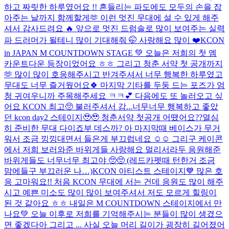
하고 짜릿한 하루였어요 !! 흔들리는 파도에도 모두의 손을 잡
아주는 날까지 함께할게🫶 이런 멋진 무대에 설 수 있게 해주
셔서 감사드려요 🔥 앞으로 멋진 드럼솔로 많이 보여주는 실력
파 드러머가 될테니 많이 기대해줘 🤭 사랑해요 많이 ❤️
KCON
in JAPAN M COUNTDOWN STAGE 💚 오늘은 저희의 첫 엠
카운트다운 등장이었어요 ㅎㅎ 그리고 청춘 서약 첫 공개까지
🫶 많이 많이 호응해주시고 반겨주셔서 너무 행복한 하루였고
무대도 너무 즐거웠어요🍀 마지막 기타를 두둥 드는 포즈가 엄
청 귀여우니까 주목해주세요 ㅋㅋ💕 다음에도 또 놀러오고 싶
어요 KCON 최고🥺 불러주셔서 감...
너무너무 행복하고 좋았
던 kcon day2 스테이지🥹🥹 청춘서약 첫공개 어땠어요??열심
히 준비한 무대 다이죠부 데스까? 아 마지막때 베이스가 무거
워서 조금 낑낑대면서 들은게 부끄럽네요 ☺️☺️ 그리구 케이콘
에서 저희 보러와준 바위게들 사랑해요 멀리서라두 응원해준
바위게들도 너무너무 최고야 🥺🥺 (레드카펫때 턴한거 조금
맘에들구 부끄러운 나…)
KCON 아티스트 스테이지💙 많은 호
응 고마워요!! 처음 KCON 무대에 서는 건데 응원도 많이 해주
시고 예쁜 미소도 많이 많이 보여주셔서 저도 모르게 힐링이
된 것 같아요 ㅎㅎ 내일은 M COUNTDOWN 스테이지에서 만
나요💚 오늘 이후로 저희를 기억해주시는 분들이 많이 생겼으
면 좋겠다아 그리고 ... 사실 오늘 머리 길이가 굉장히 길어졌어