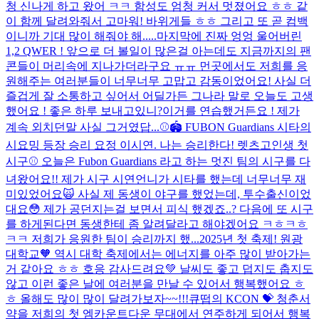
청 신나게 하고 왔어 ㅋㅋ 함성도 엄청 커서 멋졌어요 ㅎㅎ 같
이 함께 달려와줘서 고마워! 바위게들 ㅎㅎ 그리고 또 곧 컴백
이니까 기대 많이 해줘야 해.....
마지막에 진짜 엉엉 울어버린
1,2 QWER ! 앞으로 더 볼일이 많은걸 아는데도 지금까지의 팬
콘들이 머리속에 지나가더라구요 ㅠㅠ 먼곳에서도 저희를 응
원해주는 여러분들이 너무너무 고맙고 감동이었어요! 사실 더
즐겁게 잘 소통하고 싶어서 어딜가든 그나라 말로 오늘도 고생
했어요 ! 좋은 하루 보내고있니?이거를 연습했거든요 ! 제가
계속 외치던말 사실 그거였답...
⚾️🏟️ FUBON Guardians 시타의
시요밍 등장 승리 요정 이시연. 나는 승리한다! 렛츠고
인생 첫
시구⚾️ 오늘은 Fubon Guardians 라고 하는 멋진 팀의 시구를 다
녀왔어요!! 제가 시구 시연언니가 시타를 했는데 너무너무 재
미있었어요🙀 사실 제 동생이 야구를 했었는데, 투수출신이었
대요😳 제가 공던지는걸 보면서 피식 했겠죠..? 다음에 또 시구
를 하게된다면 동생한테 좀 알려달라고 해야겠어요 ㅋㅎㅋㅎ
ㅋㅋ 저희가 응원한 팀이 승리까지 했...
2025년 첫 축제! 원광
대학교🧡 역시 대학 축제에서는 에너지를 아주 많이 받아가는
거 같아요 ㅎㅎ 호응 감사드려요💚 날씨도 좋고 덥지도 춥지도
않고 이런 좋은 날에 여러분을 만날 수 있어서 행복했어요 ㅎ
ㅎ 올해도 많이 많이 달려가보자~~!!!
큐떱의 KCON 💝 청춘서
약을 저희의 첫 엠카운트다운 무대에서 연주하게 되어서 행복