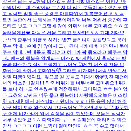
앞으로 남은 오...
해남 버스킹도 끝!! 지방 버스킹은 이번이 마
지막이었는데 주말이라 그런지 더 많은 분들이 와주셨기도 하
고 날씨도 엄청 좋구 풍경도 아름다워서 행복했어요 ㅎㅎ 탁
트인 들판에서 노래하는 기분이어따💚 너무 더워서 중간에 후
드티도 벗고 ㅋㅋㅋ그랬네 많이 와줘서 너무 고마워요 ㅎㅎ 또
놀러올게요❤️ 다음은 서울 그리고 오사카!!ㅎㅎ 기대 기대!!!
남색과 줄무늬 커플룩 히히
신발끈 풀리니까 칠칠맞다고 묶어
주는 막내... 손에 짐 많아서 그냥 간다니까 에휴 이러면서 묶어
주는 막내... 반대쪽도 풀리려고 하니까 꽉 묶으라고 해주는 막
내...
밴드의 행복을 알게되는 버스킹 🫶 제천에서 흩날리는 벚
꽃과 따스한 햇살로 드럼치고 왔어요 🥰
제천 버스킹 끄읕!!!!
추웠는데 와줘서 고마워요😻 그래도 비가 마법처럼 안와줘서
정말 다행이었다요.. 앞으로 갈 곳들도 기대해줘🩵
멋진 제천에
서의 버스킹 1일차!!! 와준 바위게들 너무너무 고마워요!! 위게
들 보니 하나도 안추웠는데 걱정해줘서 고마워요 ㅎㅎ 봄이었
다 그쵸오 날씨도 너무 좋고 행복해!!! 사랑해요
오늘은 버스킹
첫 날! 제천에서 버스킹하고 왔어요 ㅎㅎ 다들 응원 많이 해주
시구 많이 보러 와주셔서 고마웠어요 💚 자연광도 너무 따뜻했
구 어제 비가 많이 와서 걱정을 많이 했었는데 오늘은 날씨가
너무 좋았어요ㅎㅎ 다행이다 ㅜㅜ 바람때문에 머리카락 먹으
면서 ㅋㅋㅋㅋ 이런 느낌이 얼마만인지 ㅎㅎ 곡 수도 많아서