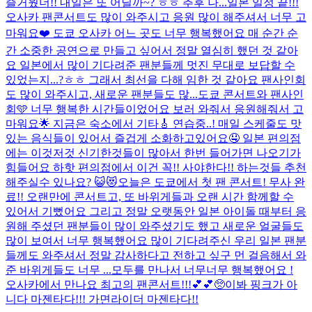
즐거웠더!! 내일은 또 어딜까~? ㅎㅎ 추후 나...
일본 일정 끝!!!
오사카 팬콘서트도 많이 와주시고 응원 많이 해주셔서 너무 고
마워요❤️ 도쿄 오사카 어느 곳도 너무 행복했어요 매 순간 순
간 소중한 공연으로 만들고 싶어서 정말 열심히 했던 것 같아
요 일본에서 많이 기다려준 팬분들께 멋진 무대로 보답할 수
있었는지...?ㅎㅎ 그래서 최선을 다해 임한 것 같아요 팬사인회
도 많이 와주시고, 새로운 팬분들도 많...
도쿄 콘서트와 팬사인
회🩵 너무 행복한 시간들이었어요 보러 와줘서 응원해줘서 고
마워요🌟 지금은 숙소에서 기타🎸 연습중..! 매일 스케줄도 맛
있는 음식들이 있어서 즐겁게 소화하고있어요🤤 일본 편의점
에는 이것저것 신기한것들이 많아서 한번 들어가면 나오기가
힘들어요 하핫 편의점에서 이건 꼭!! 사야한다!! 하는것들 추천
해주실수 있나요? 😺😻
오늘은 도쿄에서 첫 팬 콘서트! 무사 완
료!! 오랜만에 콘서트고, 또 바위게들과 오랜 시간 함께할 수
있어서 기뻤어요 그리고 정말 오랫동안 일본 아이돌 때부터 응
원해 주셨던 팬분들이 많이 와주셨기도 했고 새로운 얼굴들도
많이 보여서 너무 행복했어요 많이 기다려주신 우리 일본 팬분
들께도 와주셔서 정말 감사하다고 전하고 싶구 먼 걸음해서 와
준 바위게들도 너무 ...
모두를 만나서 너무너무 행복했어요 !
오사카에서 만나요 최고의 팬콘서트!!!💕💕🥺
이봐 핑크가 아
니다 마젠타다!!! 가면라이더 마젠타다!!