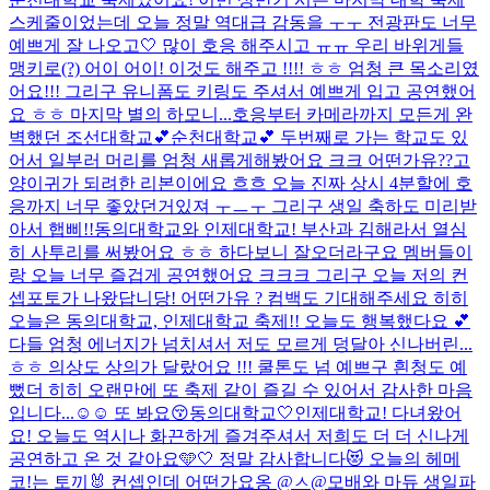
스케줄이었는데 오늘 정말 역대급 감동을 ㅜㅜ 전광판도 너무
예쁘게 잘 나오고🤍 많이 호응 해주시고 ㅠㅠ 우리 바위게들
맹키로(?) 어이 어이! 이것도 해주고 !!!! ㅎㅎ 엄청 큰 목소리였
어요!!! 그리구 유니폼도 키링도 주셔서 예쁘게 입고 공연했어
요 ㅎㅎ 마지막 별의 하모니...
호응부터 카메라까지 모든게 완
벽했던 조선대학교💕순천대학교💕 두번째로 가는 학교도 있
어서 일부러 머리를 엄청 새롭게해봤어요 크크 어떤가유??고
양이귀가 되려한 리본이에요 흐흐 오늘 진짜 상시 4분할에 호
응까지 너무 좋았던거있져 ㅜㅡㅜ 그리구 생일 축하도 미리받
아서 햅삐!!
동의대학교와 인제대학교! 부산과 김해라서 열심
히 사투리를 써봤어요 ㅎㅎ 하다보니 잘오더라구요 멤버들이
랑 오늘 너무 즐겁게 공연했어요 크크크 그리구 오늘 저의 컨
셉포토가 나왔답니당! 어떤가유 ? 컴백도 기대해주세요 히히
오늘은 동의대학교, 인제대학교 축제!! 오늘도 행복했다요 💕
다들 엄청 에너지가 넘치셔서 저도 모르게 덩달아 신나버린...
ㅎㅎ 의상도 상의가 달랐어요 !!! 쿨톤도 넘 예쁘구 흰청도 예
뻤더 히히 오랜만에 또 축제 같이 즐길 수 있어서 감사한 마음
입니다...☺️☺️ 또 봐요😚
동의대학교🤍인제대학교! 다녀왔어
요! 오늘도 역시나 화끈하게 즐겨주셔서 저희도 더 더 신나게
공연하고 온 것 같아요🩵🤍 정말 감사합니다😻 오늘의 헤메
코!는 토끼🐰 컨셉인데 어떤가요옹 @ㅅ@
모배와 마듀 생일파