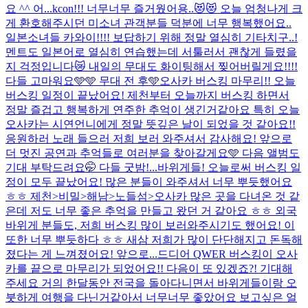
요 ^^ 어...
kcon!!! 너무너무 즐거웠어용..😻😻 오늘 엄청나게 크
게 환호해주시던 미소녀 관객분들 덕분에 너무 행복했어요..
일본소녀들 카와이!!!! 보답하기 위해 정말 열심히 기타치구..!
멘트도 일본어로 열심히 연습했는데 서툴러서 괜찮게 들렸을
지 걱정입니다😿 내일의 무대도 화이팅해서 찢어버릴게요!!!!
다들 고마워요🩵🩵 무대 전 후🩵
오사카 버스킹 마무리!! 오늘
버스킹 일정이 끝났어요! 제천부터 오늘까지 버스킹 하면서
정말 즐겁고 행복하게 연주한 추억이 생긴거같아요 특히 오늘
오사카는 시연언니에게 정말 뜻깊은 날이 되었을 것 같아요!!
응원하러 노래 들으러 저희 보러 와주셔서 감사해요! 앞으로
더 멋진 공연과 추억들로 여러분을 찾아갈게요🩵 다음 앨범도
기대 부탁드려요🤭 다들 굿밤!...
바위게들! 오늘로써 버스킹 일
정이 모두 끝났어요! 많은 분들이 와주셔서 너무 뿌듯했어요
ㅎㅎ 제천>비밀>해남>노들섬>오사카 많은 곳을 다녀온 것 같
은데 저도 너무 좋은 추억을 만들고 왔던 거 같아요 ㅎㅎ 외국
바위게 분들도, 저희 버스킹 많이 보러와주시기도 했어요! 이
또한 너무 뿌듯하다 ㅎㅎ 새삼 저희가 많이 단단해지고 돈독해
졌다는 게 느껴졌어요! 앞으로...
드디어 QWER 버스킹이 오사
카를 끝으로 마무리가 되었어요!! 다음이 또 있겠죠?! 기대해
주세요 거의 한달동안 전국을 돌아다니면서 바위게들이랑 오
붓하게 여행을 다닌거같아서 너무너무 좋았어요 보고싶은 얼