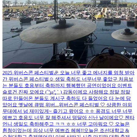
2025 위버스콘 페스티벌🎉 오늘 너무 좋고 에너지를 엄청 받아
간 위버스콘 페스티벌☺️ 생일 축하도 너무너무 좋았구 처음보
는 분들도 호응부터 축하까지 행복했던 공연이었어요 이벤트
슬로건 진짜 모에요 (´°̥̥̥̥̥̥̥̥ω°̥̥̥̥̥̥̥̥｀) 감동이에요 사랑해요 정말 정말
따로 만들어온 분들도 계시구 축하도 다 들었어요 다 눈에 담
았어요 옛날에 큐떱 위버...
위버스콘 페스티벌 🤍 상큼한 야외
무대에서 넘 재미있게~ 즐기고 왔어요 ㅎㅎ 풍경도 너무 너무
예쁘고 호응도 너무 잘 해주셔서 덩달아 신난 날이에요🤍 젠타
언니 생일도 축하해주고 ㅋㅋ ㅎㅎ 너무 고마워요 🤍 오늘은
흰청이었는데 의상 너무 예쁘죠 헤헤!!
오늘은 조선대학교 &
순천대학교 축제였어요! 이번 상반기 시즌 마지막 대학 축제