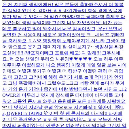
은 제 25번째 생일이에요! 많은 분들이 축하해주셔서 더 행복
한 생일이었던 것 같아요 ㅎㅎ 바위게들이 항상 곁에 있음에
제가 빛날 수 있다는 거 알죠? 한양대학교 공과대학 축제도 다
녀왔는데 생일 당일이라 그런지 너무 재밌었어요! 비가 왔는
데도 불구하고 많이 와주셔서 너무 감동이었고, 우산 쓰면서
공연한 건 처음이라 새로운 경험이었어요 ㅋ...
내 베프 귀빠진
날 축하하오 ㅎㅎ💚 명창햄쥐 노래야무지게 하느라 고생이 많
어 앞으로도 웃기고 재미지게 잘 살아보자구~ 생일선물 뭐갖
고싶어!!!!! (반포자이빼고 포르쉐 빼고) 다 말해!!! 고우시네
요..
헉 오늘 생일인 우리으 시유밍💗💗💗💗💗 오늘 하루 아주
아주아주 이뽀해줄게 나으 햄찌양 이렇게 매일 얼굴 보는 사이
인데도 어떨땐 웃기구 어떨땐 더 킹받구 어떨땐 괜히 더 귀엽
고 더 고맙고 그러네에 헤헤 우리가 서로 놀때 억제기가 안되
고 그냥 폭팔해버려서 그럴수도...크크 너랑 전에 놀다가 웃겨
서 거의 운거 기억나 중간에 너랑 방방타면서 놀던 사진도...
1,2
QWER의 마무리..! 멋지게 장식해준 타이베이 바위게들 고마
워요 그동안 콘서트 와주고 응원해준 모든 바위게들 사랑해요
🩵 더 멋있게 자라날 큐떱 앞으로도 지켜봐줘!!! 워아이니😻
1,
2, QWER! in TAIPEI 💚 이번 첫 팬 콘서트의 마지막!! 타이베
이 너무 즐거웠어요 ㅎㅎ 원 투 큐땁이알... ㅎㅎ 오늘이 진짜
마지막 퍼즐이었는데 어땠어요 여러분? 마지막이라 그런지 엄