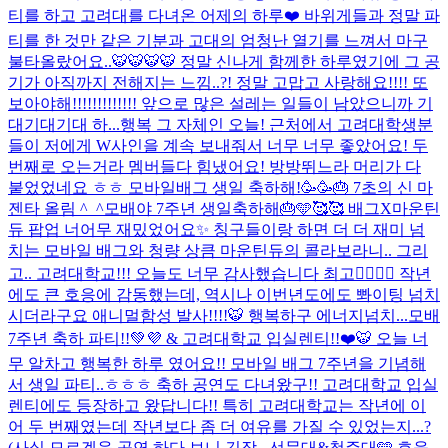
티를 하고 고려대를 다녀온 어제의 하루❤️ 바위게들과 정말 파
티를 한 것만 같은 기분과 고대의 엄청난 열기를 느껴서 마구
불타올랐어요..🐯🐯🐯🐯 정말 신나게 함께한 하루였기에 그 공
기가 아직까지 전해지는 느낌..?! 정말 고맙고 사랑해요!!!! 또
보아야해!!!!!!!!!!!!! 앞으로 많은 설레는 일들이 남았으니까 기
대기대기대 하...
행복 그 자체인 오늘! 근처에서 고려대학생분
들이 저에게 W사인을 계속 보내줘서 너무 너무 좋았어요! 두
번째로 오는거라 멤버들다 힘냈어요! 방방뛰느라 머리가 다
붙었었네요 ㅎㅎ 모바일배그 생일 축하해!🥳🥳🎂 7초의 신 마
젠타 올림 ^_^
모배야 7주년 생일축하해🎂🩵🥰🥰 배그X마운틴
듀 팝업 너어무 재밌었어요✨ 칭구들이랑 하면 더 더 재미 넘
치는 모바일 배그와 청량 상큼 마운틴듀의 콜라보라니.. 그리
고.. 고려대학교!!! 오늘도 너무 감사했습니다 최고❤️‍🔥❤️‍🔥 작년
에도 큰 호응에 감동했는데, 역시나 이번년도에도 뽜이팅 넘치
시더라구요 애니멀함성 발사!!!!🐯 행복하구 에너지넘치...
모배
7주년 축하 파티!!💚💜 & 고려대학교 입실렌티!!❤️🐯 오늘 너
무 알차고 행복한 하루 였어요!! 모바일 배그 7주년을 기념해
서 생일 파티..ㅎㅎㅎ 축하 공연도 다녀왔구!! 고려대학교 입실
렌티에도 등장하고 왔답니다!! 특히 고려대학교는 작년에 이
어 두 번째였는데 작년보다 좀 더 여유를 가질 수 있었는지...?
(사실 모르겠음 공연 하다 보니 긴장...
선문대&청주대🩵 호응