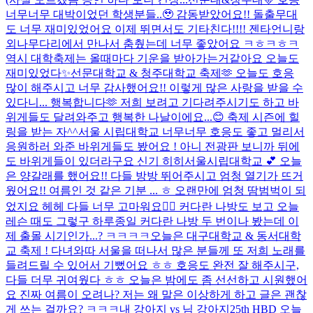
너무너무 대박이었던 학생분들..🥹 감동받았어요!! 돌출무대
도 너무 재미있었어요 이제 뛰면서도 기타친다!!!! 젠타언니랑
외나무다리에서 만나서 춤췄는데 너무 좋았어요 ㅋㅎㅋㅎㅋ
역시 대학축제는 올때마다 기운을 받아가는거같아요 오늘도
재미있었다✨
선문대학교 & 청주대학교 축제🫶 오늘도 호응
많이 해주시고 너무 감사했어요!! 이렇게 많은 사랑을 받을 수
있다니... 행복합니다🫶 저희 보려고 기다려주시기도 하고 바
위게들도 달려와주고 행복한 나날이에요...😊 축제 시즌에 힐
링을 받는 자^^
서울 시립대학교 너무너무 호응도 좋고 멀리서
응원하러 와준 바위게들도 봤어요 ! 아니 전광판 보니까 뒤에
도 바위게들이 있더라구요 신기 히히
서울시립대학교 💕 오늘
은 양갈래를 했어요!! 다들 방방 뛰어주시고 엄청 열기가 뜨거
웠어요!! 여름인 것 같은 기분 ... ㅎ 오랜만에 엄청 땀범벅이 되
었지요 헤헤 다들 너무 고마워요❤️‍🔥 커다란 나방도 보고 오늘
레슨 때도 그렇구 하루종일 커다란 나방 두 번이나 봤는데 이
제 출몰 시기인가...? ㅋㅋㅋㅋ
오늘은 대구대학교 & 동서대학
교 축제 ! 다녀와따 서울을 떠나서 많은 분들께 또 저희 노래를
들려드릴 수 있어서 기뻤어요 ㅎㅎ 호응도 완전 잘 해주시구,
다들 더무 귀여웠다 ㅎㅎ 오늘은 밤에도 좀 선선하고 시원했어
요 진짜 여름이 오려나? 저는 왜 말은 이상하게 하고 글은 괜찮
게 쓰는 걸까요? ㅋㅋㅋ
내 강아지 vs 님 강아지
25th HBD 오늘