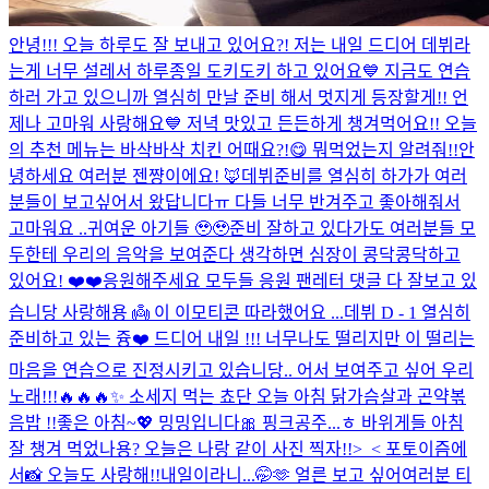
안녕!!! 오늘 하루도 잘 보내고 있어요?! 저는 내일 드디어 데뷔라
는게 너무 설레서 하루종일 도키도키 하고 있어요💙 지금도 연습
하러 가고 있으니까 열심히 만날 준비 해서 멋지게 등장할게!! 언
제나 고마워 사랑해요💙 저녁 맛있고 든든하게 챙겨먹어요!! 오늘
의 추천 메뉴는 바삭바삭 치킨 어때요?!😋 뭐먹었는지 알려줘!!
안
녕하세요 여러분 젠쨩이에요! 🦊데뷔준비를 열심히 하가가 여러
분들이 보고싶어서 왔답니다ㅠ 다들 너무 반겨주고 좋아해줘서
고마워요 ..귀여운 아기들 🥹🥹준비 잘하고 있다가도 여러분들 모
두한테 우리의 음악을 보여준다 생각하면 심장이 콩닥콩닥하고
있어요! ❤️❤️응원해주세요 모두들 응원 팬레터 댓글 다 잘보고 있
습니당 사랑해용 👼 이 이모티콘 따라했어요 ...
데뷔 D - 1 열심히
준비하고 있는 즁❤️ 드디어 내일 !!! 너무나도 떨리지만 이 떨리는
마음을 연습으로 진정시키고 있습니당.. 어서 보여주고 싶어 우리
노래!!!🔥🔥🔥✨ 소세지 먹는 쵸단 오늘 아침 닭가슴살과 곤약볶
음밥 !!
좋은 아침~💖 밍밍입니다🎀 핑크공주...ㅎ 바위게들 아침
잘 챙겨 먹었나용? 오늘은 나랑 같이 사진 찍자!!>_< 포토이즘에
서📸 오늘도 사랑해!!
내일이라니...🤭🫶 얼른 보고 싶어
여러분 티