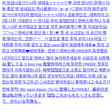
저 보셨나요???! 너무 설레요ㅜㅜㅜㅜ🤍💙 금방 만나러 갈게!!! 다
들 좋은 밤 보내요오 히나꿈꿔!!!!( ⸍ɞ̴̶̷ ·̫ ɞ̴̶̷⸌ )♡
뮤비 티저 봐주샸어
요??!!!!
우리티저 봤어요?ㅜㅇㅜ 너무나 감동적인것...데뷔까지 D-
2일 너무 기대된다 !!! 만나요 우리 😍🥰
안녕!! 위버스에 히나 두등
장..! 너무 반가워요오 앞으로 자주 놀러올게🤍💙 잘 지내보아요(
˘▽˘)っ♡
위버스에 쵸단 등 ! 장 !🌟 첫 글 쓰고있는 이 순간이 왤
케 떨리는지.. 크앙(*´ー｀*) 앞으로 좋은 추억 같이 나누어요 🤍
데뷔를 무려 이틀 앞두고 있는 qwer 많이 응원해주세용🔥 항상 고
맙고 사랑해용❤️
바위게들~ 안녕 !! 위버스에 QWER이 등쟝했습
니다아💁🏻‍♀️ 앞으로 위버스 많이 놀러와주세요💚 시요민국 사랑해
🤗 愛してるっ love you 我爱你
위버스에 등장한 QWER! 첫글은
젠타가 가져가겠습니다~헤헤🥰🥰앞으로 소통도 많이하고 예쁜사
진도 많이 올릴테니까 많은 관심부탁드려요! 데뷔도 이제 2일 남
았는데 정말 두근두근! 👆사진은 별의하모니 촬영끝나고 숙소가기
전에 찰칵! #hi_qwer #qwer ついに登場したQWER！ 最初の文
章は私が持っていきます 🥰🥰 これからもたくさん交流し
て、きれいな写真も...