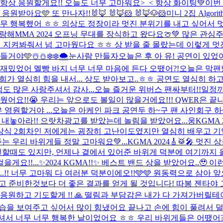
항상 응원할게요!! 오늘도 너무 고마워요>_< 항상 화이팅💚
이번
응원받아요🩵 또 만나자!!
🐰🦊 🐰🦊🐹 🐰🦊🐶🐹
미니 2집 Algor
무 행복했어 ㅎㅎ 의상도 정장이라 멋진 분위기를 내고 싶어서 멋진
사랑해
MMA 2024 오프닝 무대를 장식하고 왔다요🍈💚 많은 관
히 지켜봐줘서 넘 고마웠다요 ㅎㅎ 상 받을 줄 몰랐는데 이렇게 멋
들거야🩵
☃️⛄️❄️❄️🌨️눈사람 만들자
오늘은 후 아 유! 공연이 있었
재밌었어 멜빵 바지 너무 너무 마음에 든다 오땠어?!
오늘은 막팬
가 열심히 힘을 내서... 상도 받아보고..ㅎㅎ 공연도 열심히 하고
범도 많은 사랑주셔서 감사...
오늘 즐거운 위버스 팬싸부터!!일정까
!!😭 우리는 앞으로도 볼일이 많을거에요!!! QWER은 끝나
영원할거야 ...
오늘은 아케인 파크 공연두 하~구 팬 사인회구 
 내놓아라!! 으랏차
광고를 받았는데 놀림을 받았어요...
웅
KGMA
시상식 2회차인 저에게는 굉장히 고난이도였지만 열심히 배우고 기
는 우리 바위게들 정말 고마워요💚...
KGMA 2024🎸🥁🎤 
뻔할때도 있지만, 언제나 곁에서 있어준 바위게 덕분에 여기까지 올
게요!!...
✨2024 KGMA!!✨ 베스트 밴드 상을 받았어요..🥹
! 너무 고마워 다 여러분 덕분이에오!!🩵🩵 원동력으로 삼아 
고 준비한것보다 더 좋은 결과를 얻게 될 것입니다! 따봉 젠타야 
하고 기도할게 !! 🙏 떨림과 부담감은 내가 다 가져가버릴테야 !!!!
습을 보여주고 싶어서 많이 힘냈어요 끝나고 손에 힘이 풀려서 덜
해주셔서 너무 너무 행복한 날이었어요 ㅎㅎ 우리 바위게들은 어땠어?