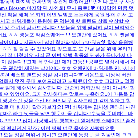
 활동의 마지막 팬싸인회 즐겁게 마쳤어요!! 언제나 고맙구 사랑
ithm's Blossom 마지막 팬 사인회! 무사 종료!!💚 마지막인 만큼 멋
 척을 해떠 ^^ 키키 이번 앨범도 든든하게 응원 많이 줘서 고
심주시고 바위게들이 응원해 준 덕분에 핫 트렌드 상을 수상할 수
진 상 주셔서 감사드립니다!! 오늘을 위해 열심히 같이 달려와주
어요 ㅎㅎ 영등포 타임스퀘어~~!!! 오랜만에 갔어요 ㅎㅎ 옛날에
날이어따... 지금까지 많이 찾아와줘서 고마워요💚 항상 응원해
 ㅎㅎ 잘 달릴 수 있었어요 앞으로도 또 만날 날을 위해 우리가
지 잘 마쳤어요 사실 곧 이번 앨범 활동의 팬싸가 끝나가서 다
지 않는다!!!그때 꼭 만나요! 제가 그동안 공부도 열심히해서 다
하~구 굉장히 재밌는 날이어따 ㅎㅎ 오랜만에 바위게들 만나서 신
 2024 베스트 밴드상 정말 감사합니다💚 처음으로 시상식 버전
억해서 멋진 무대 보여드리려고 노력했어요 ㅎㅎ 그리고... 얼떨
멋진 상을 받게 해주셔서 감사합니다. 단순히 저희만의 것이 아니라! 함
 수 있었어요. 그저 감사하다는 말로는 부족해요..이 마음을 담
 이런 영광스런 상을 주신 KGMA 너무 감사드리고 같이 일하고 힘
앞으로 더 힘차게 달려가보자요!!
짠! 바위게는 입시생 젠타의 사진
고마워라고 댓글을 달면 행운이 올 겁니다 !
수능을 준비하는 바
!!!!!!! 많이 사랑해
너무 행복하던 원더리벳 스테이지!! 즐거
덜 떨리던거 있죠? 이런 떨림 너무 좋아요 사랑해요
💚
! 오늘 정말 더워서 땀시연 오랜만에 등장...! 곧 겨울인데 ㅋㅋ