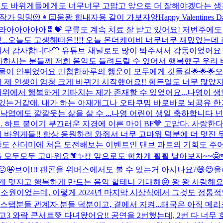
분들께도 바위게들에게도 너무너무 고맙고 앞으로 더 잘해야겠다는 생
작가 밍밍🐹👧🏻
움뫙 힘내자용 같이 가보자앙
Happy Valenti
 받아라아아아아아🍫💝 무릎도 계속 치료 잘 받고 있어요! 저번주
..
오늘도 고생해떠욘!!!! 오늘 온더케이비 너무너무 재밌었는데
게 해주셔서 감사합니다🤍 유튜브 채널로도 많이 봐주셔서 감동이었어
아하시는 분들께 저희 음악도 들려드릴 수 있어서 행복했구 우리 바
물이 안튀었어요 민첩한하루의 행운이 모두에게 깃들길🌟🌟🌟
오
터 제 인생이 엄청 크게 바뀌기 시작했어요!! 힘든일도 너무 많
위에서 행복하게 기타치는 제가 존재할 수 있었어요...
나영이 생
있는거같애. 내가 하는 아재개그나 오타쿠밈 바로바로 뇌공유 한거
낙엽에도 깔깔웃는 삶을 살 수 ...
나영 어린이 생일 축하합니다 넌 영원
... 하트 붙이기 부끄러운 지경에 이른 마이 BF💙 고맙다. 사랑한다.
바위게들!! 항상 응원하러 와줘서 너무 고마워 덕분에 더 멋진 무
도 산더미에 처음 도전해보는 이벤트인 댄브 파트의 기회도 주어지
모두모두 고마워요🩵✨☃️ 앞으로도 힘차게 훨훨 날아보자~~🤩
🤩
브이!!! 팬콘을 위버스에서도 볼 수 있는거 아시나요?😄😍
올
게 멋지고 행복하게 만드는 음악 할테니 기대해😝 왕 왕 사랑해
 제 소원이었는데, 이렇게 2024년 마지막 시상식에서 그것도 정
스탭분들 관계자 분들 덕분이고, 곁에서 지켜...
태국은 아직 메리크리스
고3 와락 콘서트💚 다녀왔어요!! 공연을 2번했는데, 2번 다 너