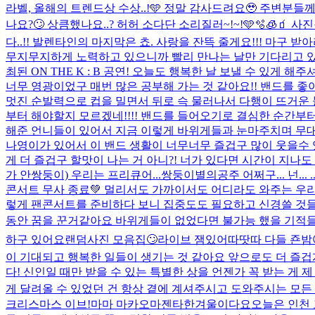
라벨, 올해의 트렌드상 수상..!🩵 정말 감사드려요🥹 주변
나요?🙄 상큼했나요..? 허허 소다단 소리질러~!~!🩵🫧🧊🧃 사진
다..!! 발렌타인의 마지막은 쵸. 사랑을 잔뜩 줄게요!!! 마구
무지무지하게 노력하고 있으니까 빨리 만나는 날만 기다리고 있.
최된 ON THE K : B 공연! 오늘도 행복한 날 보낼 수 있
너무 영광이었구 매번 많은 공부해 가는 것 같아요!! 밴드를 좋
멋진 순발력으로 컵을 밀면서 뒤로 슥 물러나서 다행이 뜨거운 
부터 해야할지 모르겠네!!!! 밴드를 들어오기로 결심한 순간부
해준 언니들이 있어서 지금 이렇게 바위게들과 눈마주치며 무대
나영이가 있어서 이 밴드 생활이 너무너무 즐겁구 많이 웃을수 
게 더 즐겁구 할맛이 나는 거 아니?! 너가 있다면 시간이 지나도 
가 안쌍둥이) 우리는 프리큐어...쌍둥이별의공주 어쩌구... 넌... 
콘서트 무사 종료💚 멀리서도 가까이서도 어디라도 와주는 우리 
렇게 팬콘서트를 준비하다 보니 집중도도 필요하고 신경쓸 것들
동안 꿈을 꾼거같아요 바위게들이 없었다면 불가능 했을 기적들 
하구 있어요
랜덤사진 모음집🙄
라이브 잼있어따땃따 다들 죤밤
이 기대되고 행복한 일들이 생기는 것 같아요 앞으로도 더 즐겁
다! 신인일 때만 받을 수 있는 특별한 상을 언젠가 꼭 받는 게
게 달려올 수 있었던 건 항상 곁에 계셔주시고 도와주시는 모든 
크리스마스 이브!
마마 마카오마젠타
한겨울이다요
오늘은 인천 