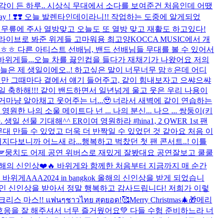
각이 든 하루.. 시상식 무대에서 소다를 보여준건 처음인데 어땠
nes Day ! ❣️❣️ 오늘 발렌타인데이라니!! 작업하는 도중에 알게되었
에도 무릎에 주사 열방맞고 오늘도 또 열방 맞고 재활도 하고있다!
 라이브로 봐준 위게들 고마워용 최고양
KOCCA MUSIC에서 개
요 ㅎㅎ 다른 아티스트 선배님, 밴드 선배님들 무대를 볼 수 있어서
위게들...
오늘 차를 끓인컵을 들다가 재채기가 나왔어요 저의
늘은 제 생일이에오..! 하고싶은 말이 너무너무 맘ㅎ은데 어디
았지만 그때마다 곁에서 얘기 들어주고, 같이 힘내보자고 으쌰으쌰
일 축하해!!! 같이 밴드하면서 일년넘게 울고 웃은 우리 나용이
마냥 알아채고 웃어주는 너...🥹 너라서 새벽에 같이 연습하는
한 나의 소울 메이트다 넌 ... 나의 분신... 나으 ... 쌍둥이(키
 생일 선물 기대해^^ ER이여 영원하라 #hina
1, 2 QWER 1st 팬
대 만들 수 있었고 더욱 더 반짝일 수 있었던 것 같아요 처음 이
다보니까 어느새 라...
행복하고 벅찼던 첫 팬 콘서트..! 이틀

뭉치도 어제 공연 위버스로 재밌게 잘봤대요 공연잘보고 쿨쿨
해의 신인상❤️🔥 바위게와 함께한 처음부터 지금까지 매 순간
요 바위게
AAA2024 in bangkok 올해의 신인상을 받게 되었습니
통적인 신인상을 받아서 정말 행복하고 감사드립니다! 저희가 이렇
 마스!! แฟนๆชาวไทย สุดยอด!🥰
Merry Christmas🎄🎁
메리
무 호응을 잘 해주셔서 너무 즐거웠어요💚 다들 수험 준비하느라 너