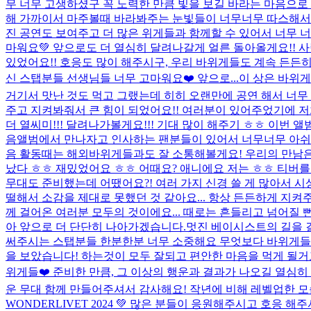
무 너무 고생하셨구 꼭 노력한 만큼 빛을 보길 바라는 마음으로 
해 가까이서 마주볼때 바라봐주는 눈빛들이 너무너무 따스해서 
진 공연도 보여주고 더 많은 위게들과 함께할 수 있어서 너무 너
마워요💚 앞으로도 더 열심히 달려나갈게 얼른 돌아올게요!! 
있었어요!! 호응도 많이 해주시구, 우리 바위게들도 계속 든든
신 스탭분들 선생님들 너무 고마워요❤️ 앞으로...
이 상은 바위게
거기서 맛난 것도 먹고 그랬는데 히히 오랜만에 공연 해서 너무 
주고 지켜봐줘서 큰 힘이 되었어요!! 여러분이 있어주었기에 저희
더 열씨미!!! 달려나가볼게요!!! 기대 많이 해주기 ㅎㅎ 이번 앨
음앨범에서 만나자고 인사하는 팬분들이 있어서 너무너무 아쉬웠어요
음 활동때는 해외바위게들과도 잘 소통해볼게요! 우리의 만남은 
났다 ㅎㅎ 재밌었어요 ㅎㅎ 어때요? 애니에요 저는 ㅎㅎ 티버를
무대도 준비했는데 어땠어요?! 여러 가지 신경 쓸 게 많아서 
떨해서 소감을 제대로 못했던 것 같아요... 항상 든든하게 지켜주
께 걸어온 여러분 모두의 것이에요... 때로는 흔들리고 넘어질 
아 앞으로 더 단단히 나아가겠습니다.멋진 베이시스트의 길을 걸을
써주시는 스탭분들 한분한분 너무 소중해요 무엇보다 바위게들..!
을 보았습니다! 하는것이 모두 잘되고 편안한 마음을 먹게 될거
위게들❤️ 준비한 만큼, 그 이상의 행운과 결과가 나오길 열심히 응원
운 무대 함께 만들어주셔서 감사해요! 작년에 비해 레벨업한 모
WONDERLIVET 2024 💚 많은 분들이 응원해주시고 호응 