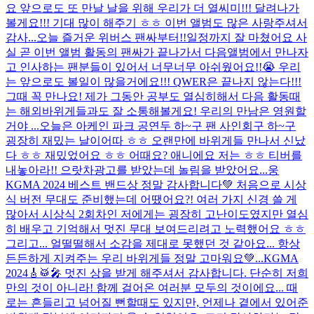
요 앞으로도 또 만날 날을 위해 우리가 더 열씨미!!! 달려나가
볼게요!!! 기대 많이 해주기 ㅎㅎ 이번 앨범도 많은 사랑주셔서
감사...
오늘 즐거운 위버스 팬싸부터!!일정까지 잘 마쳤어요 사
실 곧 이번 앨범 활동의 팬싸가 끝나가서 다음앨범에서 만나자
고 인사하는 팬분들이 있어서 너무너무 아쉬웠어요!!😭 우리
는 앞으로도 볼일이 많을거에요!!! QWER은 끝나지 않는다!!!
그때 꼭 만나요! 제가 그동안 공부도 열심히해서 다음 활동때
는 해외바위게들과도 잘 소통해볼게요! 우리의 만남은 영원할
거야 ...
오늘은 아케인 파크 공연두 하~구 팬 사인회구 하~구
굉장히 재밌는 날이어따 ㅎㅎ 오랜만에 바위게들 만나서 신났
다 ㅎㅎ 재밌었어요 ㅎㅎ 어때요? 애니에요 저는 ㅎㅎ 티버를
내놓아라!! 으랏차
광고를 받았는데 놀림을 받았어요...
웅
KGMA 2024 베스트 밴드상 정말 감사합니다💚 처음으로 시상
식 버전 무대도 준비했는데 어땠어요?! 여러 가지 신경 쓸 게
많아서 시상식 2회차인 저에게는 굉장히 고난이도였지만 열심
히 배우고 기억해서 멋진 무대 보여드리려고 노력했어요 ㅎㅎ
그리고... 얼떨떨해서 소감을 제대로 못했던 것 같아요... 항상
든든하게 지켜주는 우리 바위게들 정말 고마워요💚...
KGMA
2024🎸🥁🎤 멋진 상을 받게 해주셔서 감사합니다. 단순히 저희
만의 것이 아니라! 함께 걸어온 여러분 모두의 것이에요... 때
로는 흔들리고 넘어질 뻔할때도 있지만, 언제나 곁에서 있어준