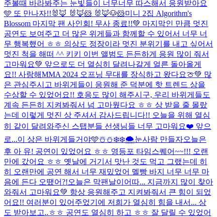
주볼때 바라봐주는 눈빛들이 너무너무 따스해서 응원받아요
🩵 또 만나자!!
🐰🦊 🐰🦊🐹 🐰🦊🐶🐹
미니 2집 Algorithm's
Blossom 마지막 팬 사인회! 무사 종료!!💚 마지막인 만큼 멋진
공연도 보여주고 더 많은 위게들과 함께할 수 있어서 너무 너
무 행복했어 ㅎㅎ 의상도 정장이라 멋진 분위기를 내고 싶어서
멋진 척을 해떠 ^^ 키키 이번 앨범도 든든하게 응원 많이 줘서
고마워요💚 앞으로도 더 열심히 달려나갈게 얼른 돌아올게
요!! 사랑해
MMA 2024 오프닝 무대를 장식하고 왔다요🍈💚 많
은 관심주시고 바위게들이 응원해 준 덕분에 핫 트렌드 상을
수상할 수 있었어요!! 호응도 많이 해주시구, 우리 바위게들도
계속 든든히 지켜봐줘서 넘 고마웠다요 ㅎㅎ 상 받을 줄 몰랐
는데 이렇게 멋진 상 주셔서 감사드립니다!! 오늘을 위해 열심
히 같이 달려와주신 스탭분들 선생님들 너무 고마워요❤️ 앞으
로...
이 상은 바위게들거야🩵
☃️⛄️❄️❄️🌨️눈사람 만들자
오늘은
후 아 유! 공연이 있었어요 ㅎㅎ 영등포 타임스퀘어~~!!! 오랜
만에 갔어요 ㅎㅎ 옛날에 거기서 맛난 것도 먹고 그랬는데 히
히 오랜만에 공연 해서 너무 재밌었어 멜빵 바지 너무 너무 마
음에 든다 오땠어?!
오늘은 막팬날이어따... 지금까지 많이 찾아
와줘서 고마워요💚 항상 응원해주고 지켜봐줘서 큰 힘이 되었
어요!! 여러분이 있어주었기에 저희가 열심히 힘을 내서... 상
도 받아보고..ㅎㅎ 공연도 열심히 하고 ㅎㅎ 잘 달릴 수 있었어