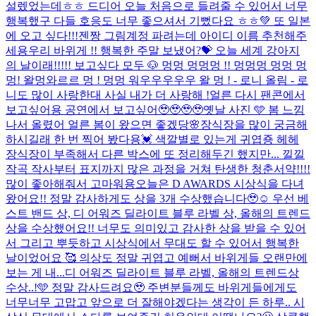
설렜었는데ㅎㅎ 드디어 오늘 처음으로 들려줄 수 있어서 너무
행복했구 다들 호응도 너무 좋으셔서 기뻤다요 ㅎㅎ💚 또 일본
에 오고 싶다!!!
젠짱 그림계정 파려는데 아이디 이름 추천해주
세용
우리 바위게 !! 행복한 주말 보냈어?💝 오늘 세계 강아지
의 날이래!!!!! 보고싶다 모두 🐶 멍멍 멍멍멍 !! 멍멍멍 멍멍 멍
멍! 왈멍와르르 멍 ! 멍멍 워우우우우우 왈 멍 ! - 로니 올림 - 로
니도 많이 사랑한대 사실 내가 더 사랑해 !
얼른 다시 팬콘에서
보고싶어용 공연에서 보고싶어🥹🥹🥹🥹
옛날 사진 🩵 봄 느낌
나서 올렸어 얼른 봄이 왔으면 좋겠당🌸
장식장을 많이 궁금해
하시길래 한 번 찍어 봤다용💓 색깔별로 있는게 귀엽죵 헤헤
장식장이 부족해서 다른 박스에 또 정리해두긴 했지만... 낄낄
작곡 작사부터 표지까지 많은 과정을 거쳐 탄생한 청춘서약!!!!
많이 좋아해줘서 고마워용
오늘은 D AWARDS 시상식을 다녀
왔어요!! 정말 감사하게도 상을 3개 수상했습니다🥹☺️ 우선 베
스트 밴드 상, 디 어워즈 딜라이트 블루 라벨 상, 올해의 트렌드
상을 수상했어요!! 너무도 의미있고 감사한 상을 받을 수 있어
서 그리고 뿌듯하고 시상식에서 무대도 할 수 있어서 행복한
날이었어요 🥰 의상도 정말 귀엽고 예뻐서 바위게들 오랜만에
보는 게 내...
디 어워즈 딜라이트 블루 라벨, 올해의 트렌드상
수상..!🩵 정말 감사드려요🥹 주변분들께도 바위게들에게도
너무너무 고맙고 앞으로 더 잘해야겠다는 생각이 든 하루.. 시