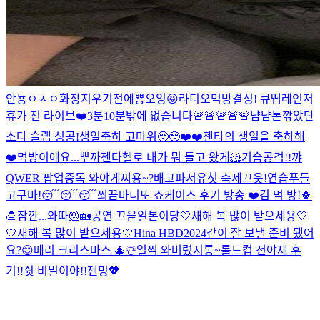
안뇽
ㅇㅅㅇ
화장지우기전에
뿅
오잉
😝
라디오먹방
결성! 큐떱레인저
휴가 전 라이브❤️
3분
10분밖에 없습니다🚨🚨🚨🚨🚨
냠냠
톤깎았단
소다 슬랩 성공!
생일축하 고마워🥹🥹
❤️❤️
젠타의 생일을 축하해
❤️
먹방이에요...
뿌까젠타
헬로 내가 뭐 들고 왔게
🐹기습공격!!
꺄
QWER 팝업중독 와야게찌용~?
배고파서유
첫 축제끄읏!
연습
푸들
고구마!
😴😴😴
쬐끔
마니또 쇼케이스 후기 방송 ❤️
김 먹 방!
🍀
🍮
잠깐...와따
🐹
🏡
공연 끄읕
일본이댱
🤍새해 복 많이 받으세용🤍
🤍새해 복 많이 받으세용🤍
Hina HBD
2024같이 잘 보낼 준비 됐어
요?😊
메리 크리스마스 🎄☃️
일찍 와버렸지롱~
롤드컵 전야제 후
기!!
쉿 비밀이야!!
젠밍
💖