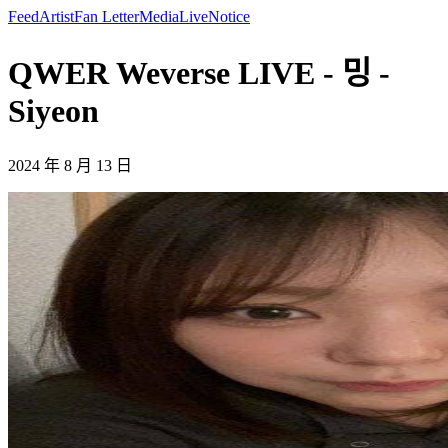
Feed
Artist
Fan Letter
Media
Live
Notice
QWER Weverse LIVE - 밍 -
Siyeon
2024 年 8 月 13 日