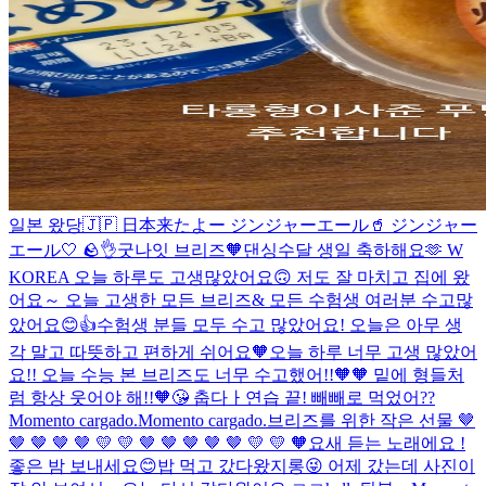
일본 왔당🇯🇵 日本来たよー ジンジャーエール🥤 ジンジャー
エール🤍 🪨👌
굿나잇 브리즈🧡
댄싱수달 생일 축하해요🫶 W
KOREA
오늘 하루도 고생많았어요🙃 저도 잘 마치고 집에 왔
어요～ 오늘 고생한 모든 브리즈& 모든 수험생 여러분 수고많
았어요😊👍
수험생 분들 모두 수고 많았어요! 오늘은 아무 생
각 말고 따뜻하고 편하게 쉬어요🧡
오늘 하루 너무 고생 많았어
요!! 오늘 수능 본 브리즈도 너무 수고했어!!🧡🧡 밑에 형들처
럼 항상 웃어야 해!!🧡😘
춥다ㅏ
연습 끝!
빼빼로 먹었어??
Momento cargado.
Momento cargado.
브리즈를 위한 작은 선물 🤎
🤎 🤎 🤎 🤎 💛 💛 🤎 🤎 🤎 🤎 🤎 💛 💛 🧡
요새 듣는 노래에요 !
좋은 밤 보내세요😊
밥 먹고 갔다왔지롱😜 어제 갔는데 사진이