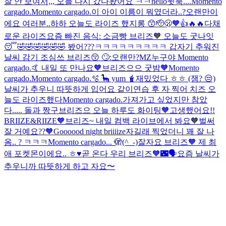
잘 안 보여서,,, 오늘 다시 갔다왔어요 ㅋㅋ
hello
뒷북....
Momento
cargado.
Momento cargado.
이 아이 이름이 뭐였더라..?
오랜만이
에요 여러분..하하 오늘도 라이즈 했지롱 😙🫡🫢🧡👍🔥🔥
다채
로운 라이즈
요즘 빠진 음식: 소금빵
브리즈🧡 오늘도 굿나잇
😴
🤣🤣🤣🤣🤣🤣 봤어???ㅋㅋㅋㅋㅋㅋㅋㅋㅋ
갑자기 추워진
날씨 감기 조심쓰 브리즈😚 🙄:오랜만?
MZ
누구야
Momento
cargado.
🤙 내일 또 만나요🧡
브리즈으으 굿밤🧡
Momento
cargado.
Momento cargado.
🫧 🦕 yum 🧋
재밌었다 ㅎㅎ (잼? 😒)
날씨가 추우니 따뜻하게 입어요 같이
연습 후 자 찍어 치즈
오
늘도 라이즈했다
Momento cargado.
가져가고 싶었지만 참았
다.....
돌과 짱구
브리즈으 오늘 하루도 화이팅🧡
고생했어요!!
BRIIZE&RIIZE🧡
브리즈~ 내일 컴백 라이브에서 봐요🧡
벌써
잘 거예요??🧡
Goooood night briiiize
자길래 찍었더니 꽤 잘 나
옴.. ? ㅋㅋㅋ
Momento cargado.
.. 🫣
(^_-)잘자요 브리즈🧡 제 최
애 포켓몬이에요.. ㅎ♥
곧 온다 우리 브리즈🧡🌃🗣️요즘 날씨가
추우니까 따뜻하게 하고 자요〜