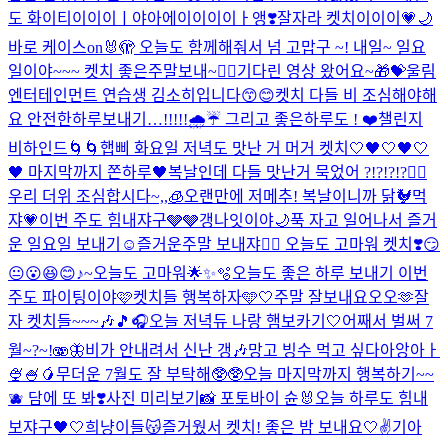
도 화이티이이이ㅣ야아에이이이이ㅏ앵❣️
잘자라 켓치이이이💗🌙
바로 케이스on🐰🫣 오늘도 함께해줘서 넘 고맙구 ~! 내일~ 일요
일이야~~~ 켓치 좋은주말보내~❤️‍🔥
기다린 영상 왔어요~🎁💝
울림
엔터테인먼트 연습생 김소히입니다😙😊
켓치 다들 비 조심해야해
요 안전한하루보내기…!!!!!🌧️☔️ 그리고 좋은하루도 ! ❤️
챌린지
비하인드🌀🌀
햅삐 화요일 저녁도 맛난 거 머거 켓치🤍
🖤🤍🖤🤍
🖤 마지막까지 쫀하루🖤
복날인데 다들 맛난거 묵었어 ?!?!?!?❤️‍🔥
우리 더위 조심합시다~,,🧊
오랜만에 저메추! 복날이니까 닭🐓먹
쟈💗
이번 주도 힘내쟈구🩶🩶
갱나잇이야🌙
푹 자고 일어나서 즐거
운 일요일 보내기☺️
즐거운주말 보내쟈❤️‍🔥 오늘도 고마워 켓치❣️
😏
😐😮😆😊♪~
오늘도 고마워🌟✨🫧
오늘도 좋은 하루 보내기 이번
주도 파이팅이야🩷
켓치들 행복하자🩵🤍
주말 잘보내요오오🫶
잘
자 켓치들~~~🎶🎵🎧
오늘 저녁듀 나랑 햄보카기🤍
어째서 벌써 7
월~?~!🫨🦋
비가 안내려서 신난 갱🎶
망고 빙수 먹고 싶다아앙아ㅏ
🍨🍧🥭
무더운 7월도 잘 부탁해🥸🥸
오늘 마지막까지 행복하기~~
🫐 담에 또 봐❣️
사진 미리보기📸 포토바이 슌🐰
오늘 하루도 힘내
보쟈구🖤🤍
희냥이들😽
즐거웠서 켓치! 좋은 밤 보내요🤍✌️
기아