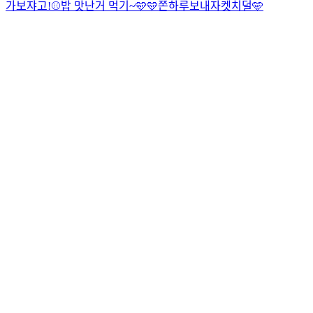
가보쟈고!⚾️
밥 맛난거 먹기~🩵
🩵쫀하루보내자켓치덜🩵