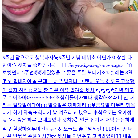
5주년 앞으로도 행복하자💓
5주년 기념 데뷔초 어딘가 이상한 다
현이🌱 켓치들 축하행~!~!❤️‍🔥❤️‍🔥
𝓢𝓮𝓸𝔂𝓾𝓷𝓴𝔂𝓸𝓾𝓷𝓰 𝓷𝓮𝓸 𝓷𝓪𝓰𝓪⋰˚✩
로켓펀치 5주년✌️✌️
재밌었옹🤍 좋은 주말 보내기🍀✨
설레는 8월
💐☀️ 힘내자아🔥 근데… 너무 덥자나..!!!
켓치 오늘 하루도 고생했
어 잘자 히히☺
오늘 짱 더운 이유 알려줄 켓치🫠🫠🫠🫠
저녁 먹고
푹 쉬어라아아~~~~~!~!~!
조심히들어가🖤
내 생각해🤎🌰
비 안 내
리는 일요일이다아!!!! 일요일은 짜파게티!!!💗
금요일 마무리 행복
하게 하기 약속💗
희니가 밥 먹으라고 했으니 후식으로는 요아정
☺️
🤍⭐️ 좋은 하루 보내고있나 켓치?🤭 얼른 집가서 저녁 든든하게
먹구 힐링하장
투비컨티뉴~🌟 오늘도 좋은밤되길 ! ❤️‍🔥
아직 좀 더
남은 반묶음 수윤이사진📸 켓치들 이번주도 고생많았어❤️‍🔥 내일