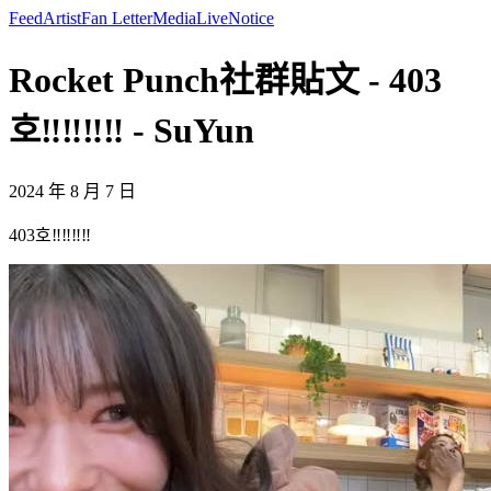
Feed
Artist
Fan Letter
Media
Live
Notice
Rocket Punch社群貼文 - 403
호‼️‼️‼️‼️ - SuYun
2024 年 8 月 7 日
403호‼️‼️‼️‼️