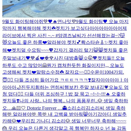
9월도 화이팅해야쥐💚🖤🔥
연나잇💜
9월도 화이팅🖤 오늘 마지
막까지 행복해야해 켓치☘️
켓치가 보고싶다아아아아아아
어제
라이브에서 찍은 사진 ~.~ #양갱즈
날씨가 선선해졌는걸~?😽
😻
오늘도 좋은 하룽❤️
알라뷰야 켓치💕
롹스타슌🎸✨
켓치 좋아
해❤️
켓치덜 수요팅~~~💖
갑자기 갤러리 털기😺😸
켓치들 좋은
주말보내기🖤💙
🍎❤️🍓🌹
사진 대방출😸
☺🤭🧡
켓치들!! 오늘
하루도 수고 많았어🤗
뭔가 캡쳐한듯한 화질이지만,,, 오늘도
고생해써 켓치❤️
말랑소수점☘️ 잘자요~~❤️‍🔥
수윤이1004가되.
😇❤️‍🔥 다들 조심히 들어가요 ㅋㅌㅌㅋㅋㅋ❣️
잘자아아아아ㅏ아
아아아🌙
진두지휘하는 연히씨
행보칸 주말 보내깅💗
오늘도 엄
청 덥다❤️‍🔥 다들 더위 조심하구 ! 밥 잘 묵고 ~!~!~!!!🔥 오좋하
켓치들❣️
나의 사랑.. 나의 행복.. 나의 폼폼푸린..🐶 생일 축하하
오…🙏🏻🤍 Dotoriz Forever …👻
소리소리김소리씨 생일 축하
해🫶 알라뷰야🫶 쪽🫶 내 고백을 받아줘😸
아기강아디 생일추
카해🐶❤️
우리집 가나디 김소리🐶 생일 너무너무 축하해~~~~
🎂 우리 오늘은 다른거 생각말고 꼭 행복만 하자☺️ 넌 늘 감동