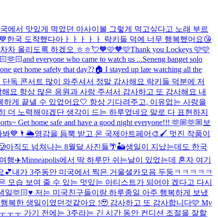
국에서 맛있게 먹었던 아사이볼 그렇게 먹고싶다고 노래 부르
💙
한국 도착했다아ㅏㅏㅏㅏㅏ 락키들 덕에 너무 행복했어요😘
 차차 올리도록 하겠오 ㅎㅎ💘
🧡🩷🧡🩷
Thank you Lockeys 🩷🩷
🫶🏻🫶🏻and everyone who came to watch us ...
Seneng banget solo
one get home safely that day??🏠 I stayed up late watching all the
첫 단독 콘서트 많이 와주셔서 정말 감사해요 락키들 덕분에 저
각해요 항상 많은 응원과 사랑 주셔서 감사하고 또 감사해요 내
행복하게 끝낼 수 있었어요🤍 항상 기다려주고, 이유없는 사랑을
히 더 노력해야겠단 생각이 드는 하루였네요 말로 다 표현하지
rports~ Get home safe and have a good night everyone!!! 🫶🏼🫶🏼
보
💙🌂🌦️
영감을 듬뿍 받고 온 국제아트페어🎨🖌️ 멋진 작품이
🥲
아직도 넘쳐나는 8월달 사진들🌴🏜️
생일이 지났는데도 한국
여행✈️
Minneapolis에서 딱 하루만 쉬는날이 있었는데 혼자 여기
💕
내가 3주동안 미국에서 찍은 거울셀카모음 두둥ㅋㅋㅋㅋㅋ
좋은 모습 보여 줄 수 있는 멋있는 아티스트가 되어야 겠다고 다시
생일🫶🏻♥️ 저는 미국친구들이랑 하루종일 아주 행복하게 보냈
복한 생일이였던것같아요 !🥹 감사하고 또 감사합니다🩷 My
 ㅜㅜㅜ 가기 전에는 3주라는 긴 시간 동안 컨디션 조절을 잘할