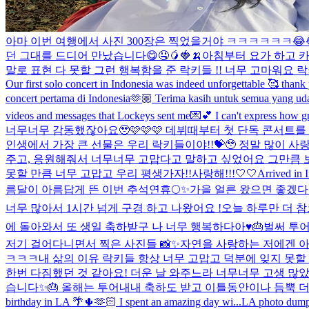
아마 이번 여행에서 사진 300장은 찍었을거야 ㅋㅋㅋㅋㅋㅋ😂
던 그대를 드디어 만났습니다😋🤤🥭🍓🍌
아침부터 요가 하고 카
말로 표현 다 못할 그런 행복함을 준 락키들 !! 너무 고마워요 
Our first solo concert in Indonesia was indeed unforgettable 🥰 th
concert pertama di Indonesia🫶🏼 Terima kasih untuk semua yang uda
videos and messages that Lockeys sent me💌💕 I can't express how gr
너무너무 감동했잖아요🥹🩷🩷🩷 데뷔때부터 첫 단독 콘서트
인생에서 가장 큰 선물은 우리 락키들이야!!💝🥹 정말 많이 사랑합
주고, 응원해줘서 너무너무 고맙다고 말하고 싶었어요 그만큼 
못할 만큼 너무 고맙고 우리 평생가자!!사랑해!!!🤍🤍
Arrived in 
름달이 아름답게 뜬 이번 추석연휴🌕✨
가을 얼른 왔으면 좋겠다아
너무 많아서 1시간 넘게 구경 하고 나왔어요 !
오늘 하루만 더 참으
에 돌아와서 또 생일 축하받구 나 너무 행복하다아♥️🎂
벌써 투어
저기 걸어다니면서 찍은 사진들 📸✨자연을 사랑하는 저에겐 
ㅋㅋㅋ
내 삶의 이유 락키들 항상 너무 고맙고 덕분에 잊지 못할 
한번 다짐했던 것 같아요! 더운 날 와주느라 너무너무 고생 많았고 
습니다✨🎂 올해는 투어내내 축하도 받고 이틀동안이나 듬뿍 더
birthday in LA 🌴🌵🫶🏻 I spent an amazing day wi...
LA photo dum