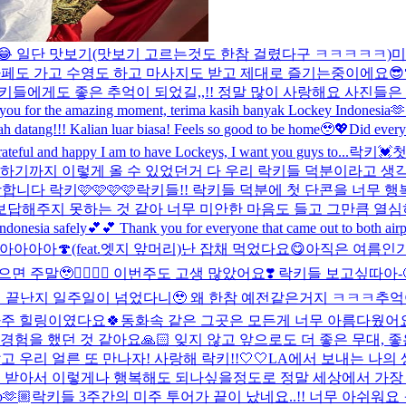
😂 일단 맛보기(맛보기 고르는것도 한참 걸렸다구 ㅋㅋㅋㅋㅋ)
미
페도 가고 수영도 하고 마사지도 받고 제대로 즐기는중이에요😎
락키들에게도 좋은 추억이 되었길,,!! 정말 많이 사랑해요 사진들은
ank you for the amazing moment, terima kasih banyak Lockey Indonesia
h datang!!! Kalian luar biasa! Feels so good to be home🥹💖
Did every
ateful and happy I am to have Lockeys, I want you guys to...
락키💓
를 하기까지 이렇게 올 수 있었던거 다 우리 락키들 덕분이라고 생
니다 락키🩷🩷🩷🩷
락키들!! 락키들 덕분에 첫 단콘을 너무 
보답해주지 못하는 것 같아 너무 미안한 마음도 들고 그만큼 열심
Indonesia safely💕💕 Thank you for everyone that came out to both ai
아아아🍄(feat.엣지 앞머리)
난 잡채 먹었다요😋
아직은 여름인가봐
면 주말🥹❤️‍🔥❤️‍🔥 이번주도 고생 많았어요❣️ 락키들 보고싶따아-
 끝난지 일주일이 넘었다니🥹 왜 한참 예전같은거지 ㅋㅋㅋ추억
아주 힐링이였다요🍀동화속 같은 그곳은 모든게 너무 아름다웠어요
경험을 했던 것 같아요🙏🏻 잊지 않고 앞으로도 더 좋은 무대, 
우리 얼른 또 만나자! 사랑해 락키!!🤍🤍
LA에서 보내는 나의 
 받아서 이렇게나 행복해도 되나싶을정도로 정말 세상에서 가장 행
p🫶🏼
락키들 3주간의 미주 투어가 끝이 났네요..!! 너무 아쉬워요