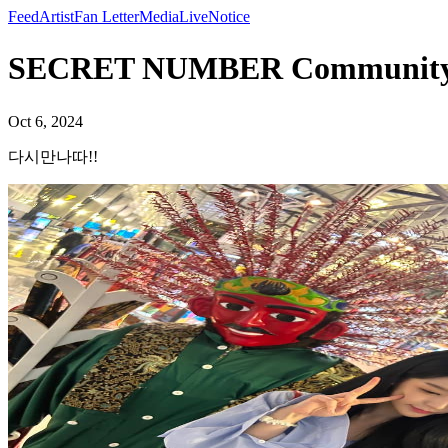
Feed
Artist
Fan Letter
Media
Live
Notice
SECRET NUMBER Community
Oct 6, 2024
다시만나따!!