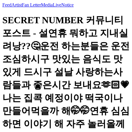
Feed
Artist
Fan Letter
Media
Live
Notice
SECRET NUMBER 커뮤니티
포스트 - 설연휴 뭐하고 지내실
려낭??🤔운전 하는분들은 운전
조심하시구 맛있는 음식도 맛
있게 드시구 설날 사랑하는사
람들과 좋은시간 보내요🫶🏻💗
나는 집콕 예정이야 떡국이나
만들어먹을까 해🤭🤭연휴 심심
하면 이야기 해 자주 놀러올께