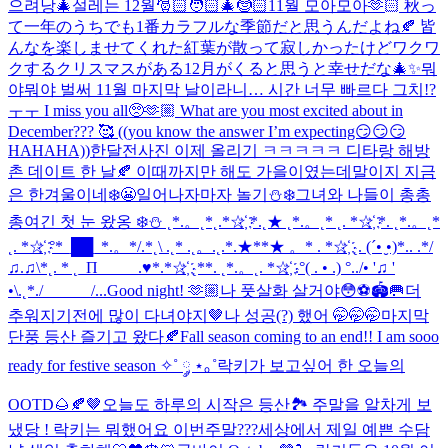
으려낭🎄
설레는 12월🎅🏻🧑🏻‍🎄🤶🏻
11월 모아모아🫶🏻 秋っ
て一年のうちでも1番カラフルな季節だと思うんだよね🍂 皆
んなを楽しませてくれた紅葉が散って寂しかったけどワクワ
クするクリスマスがある12月がくると思うと幸せだな🎄✨
뭐
야뭐야 벌써 11월 마지막 날이라니… 시간 너무 빠르다 그치!?
ㅜㅜ I miss you all🥺🫶🏼 What are you most excited about in
December??? 🥰 ((you know the answer I’m expecting😏😏😏
HAHAHA))
한달전사진 이제 올리기 ㅋㅋㅋㅋㅋ 디타랑 해방
촌 데이트 한 날🍂 이때까지만 해도 가을이였는데말이지 지금
은 한겨울이네❄️😬
일어나자마자 놀기⛄❄️
그녀와 나들이 총총
총
여긴 첫 눈 왔옹 ❄️⛄️ ˛*.。˛*˛.*☆҉ *.˛★ ˛*.。˛* ˛. *☆҉ *. ˛*.。˛*
˛. *☆҉ °*_██_*.。*/.*˛\ .˛* .˛。.˛.*.★**★ 。* . *☆҉ ˛. (´• ̮•)*.. .*/
♫.♫\*˛. * ˛_Π_____.♥*.*☆҉ ˛**. ˛*.。˛. *☆҉ .°( . • .) °../• '♫ '
•\.˛*./______/...
Good night! 🫶🏼
나 풋살화 살거야😳⚽️🏟️🥅
더
추워지기전에 많이 다녀야지🤎
나 성공(?) 했어 🤭🤭🤭
마지막
단풍 등산 즐기고 왔다🍂
Fall season coming to an end!! I am sooo
ready for festive season ✧˚ ༘ ⋆｡˚
락키가 보고싶어 한 오늘의
OOTD🌰🍂🤎
오늘도 하루의 시작은 등산🏞️ 주말을 알차게 보
냈당 ! 락키는 뭐했어요 이번주말???
세상에서 제일 예쁜 수담