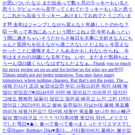
が思いついたな☺️ まだ出会って数ヶ月のラッキーもいると
思うしデビューから見守ってくれてたラッキーもいると思う
しこれから出会うラッキー...
あけましておめでとうございま
す⛩ 去年はジャンプしながら皆んなと年越ししたのかな？
🤭 一年って本当にあっという間だよねぇ🥺 今年もあっとい
う間に過ぎちゃいそうだからさ毎日を大事に大好きな人にち
ゃんと気持ちを伝えながら過ごさないとだよねっ 今言えな
かったことに後悔することもあるかもしれないからね。 今
年はまさかの30歳になる年でね、いや、まだまだ気持ちは、
うーん🧐23歳くらいなはずなんだよなぁ...
Thank you so much
for never giving up on us and for loving us for who we are🫶🏻
Things might not get better tomorrow. You may have many
tomorrows where nothing changes. But that’s not the point. The ...
새해 인사가 조금 늦었네요🥺 우리 사랑스러운 락키 새해 복
많이 받았죠??♥️2024년은 어떤 해 였어요?? 아쉬운건 많지만
그래도 행복한 일들이 많았고 많은걸 배우고 느낀 그런 1년이
였어요 ! 2025년이 되고 벌써 일주일이 지났는데 올해 목표를
여러개 세웠거든요?? 작년에 세웠던 목표를 보니까 하나 빼곤
달성 했더라구요 ㅋㅋㅋㅋ(가족여행 못갔어 작년...
メリクリ
でした🎅🏻♥️🎄✨ 食べて食べて食べまくったクリスマスでし
た🤭
Happy Birthday Dita♥️
춥다.....
산타할아버지 올해는 볼수있