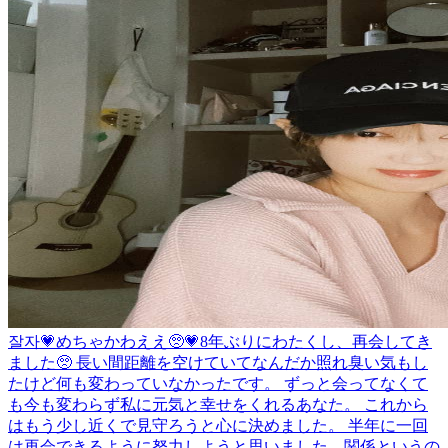
잘자💗
めちゃかわええ🥺💗
8年ぶりにわたくし、再会してき
ました🥺 長い間距離を空けていてなんだか照れ臭い気もし
たけど何も変わっていなかったです。 ずっと会ってなくて
も今も変わらず私に元気と幸せをくれるあなた。 これから
はもう少し近くで見守ろうと心に決めました。 半年に一回
は再会できるように努力しようと思いました、関係というの