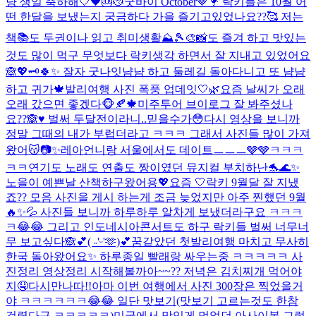
냥 생일 축하해🤍🖤🎂😽
굿바이 October🤎🦩 락키들은 10월 어
떤 한달을 보냈는지 궁금하다 가을 즐기고있었나요??🥰 저는
책📚도 두권이나 읽고 취미생활⛰️🎾🎨📸도 즐겨 하고 맛있는
것도 많이 먹구 무엇보다 락키생각 하면서 잘 지내고 있었어요
🙈💖🗝️
🍀✨ 잘자 굿나잇
냠냠 하고 둘레길 돌아다니고 또 냠냠
하고 귀가🍁
발리여행 사진 폭풍 업데잇🤍🌿
요즘 날씨가 오래
오래 갔으면 좋겠다🐵🍂🍁
미주투어 브이로그 잘 봐주셨나
요??🙈♥️ 벌써 두달전이라니..믿을수가😳다시 영상을 보니까
정말 그때의 내가 부럽더라고 ㅋㅋㅋ 그래서 사진들 많이 가져
왔어😽📷✨
레아언니랑 서울에서도 데이트ㅡㅡㅡ🩶🩶ㅋㅋㅋ
ㅋㅋ
연기도 노래도 연출도 짱이였던 뮤지컬 부치하난🐬🌊✨
노을이 예쁜날 산책하구왔어용💖
요즘 🤍
락키 9월달 잘 지냈
죠?? 모음 사진을 게시 하는게 조금 늦었지만 아주 찐했던 9월
🔥✨💦 사진들 보니까 하루하루 알차게 보냈더라구요 ㅋㅋㅋ
ㅋ😂😂 그리고 인도네시아콘서트도 하구 락키들 벌써 너무너
무 보고싶다🙈💕
( ˶'ᵕ'🫶)💕
꿈같았던 첫발리여행 마치고 무사히
한국 돌아왔어요✨ 하루종일 빨래랑 싸우는중 ㅋㅋㅋㅋㅋ 사
진정리 영상정리 시작해볼까아~~?? 저녁은 김치찌개 먹어야
지🤤
다시만나따!!
아마 이번 여행에서 사진 300장은 찍었을거
야 ㅋㅋㅋㅋㅋㅋ😂😂 일단 맛보기(맛보기 고르는것도 한참
걸렸다구 ㅋㅋㅋㅋㅋ)
미국에서 맛있게 먹었던 아사이볼 그렇