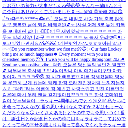
もお互いの努力が大事だもんね🤭🤭🤭 そんな一蘭ほんとう
に今日はありがとうございました🙇🏻...
생일 축하해 지니😘
˖ﾟ*⑅🎂ᴴᴬᴾᴾᵞ ᴮᴵᴿᵀᴴᴰᴬᵞ 🎂⑅*˖ﾟ 오늘도 내일도 사랑 가득 축복 많이
받구 행복한 날이 되길 바래🫶🏻💕✨ (사실 어제 8분 늦게 카톡
을 보내버린 접니다🙇🏻‍♀️)
너무 재밌었닼ㅋㅋㅋㅋㅋㅋㅋㅋ 아
무도 말리지않더라구 ㅋㅋㅋㅋㅋㅋㅋㅋ 또 놀자 우리🫶🏻♥️
나
보고싶었다면서요??🤭🤭🤭 (기분탓인가??..ㅎㅎㅎ아님 말고
~~~)
Do you remember when we first met??🤭✨ Our fans Lockey
bring me so much happiness🍀 Every moment with you is a
cherished memory🥺🦩 I wish you will be happy throughout 2025♥️
Sending you positive vibe...
락키 오늘은 당신들의 날인거 알죠??
💕 너무너무 축하해 !!!!!! 4살이라니 아직 애기들이구만 아카
짱이야 ㅋㅋㅋㅋ🤭🤭 참 시간 빠르죠?? 이름 정해졌을때 영상
을 우연히 보게 됐는데 왜케 한참 오래전인것처럼 느껴지는지
ㅎㅎ ”락키“라는 이름이 참 예쁘고 사랑스럽고 멋진 이름인것
같은데 마치 우리 팬들 같지않아요??ㅋㅋㅋㅋ 항상 고마워요
같이 웃는날들이 ...
ラッキー4周年おめでとう㊗️🎈🎊 私たちに
出会ってみんなの1番の思い出はなんですか？私はねぇーな
んだろうなぁ🤔 たくさんあるけどその中でも今思いつく1番
は、誕生日とか記念日とかの時に目をキラキラにしておめで
とうって私の幸せを誰よりも願って喜んでくれるラッキー達