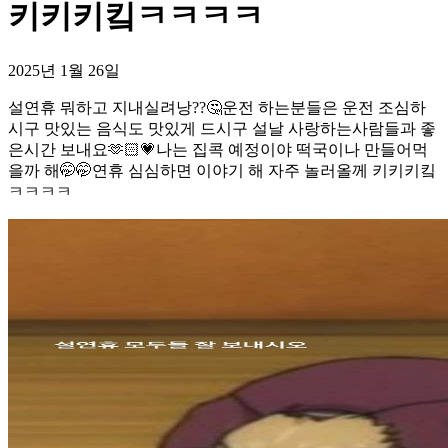
키키키킼ㅋㅋㅋㅋ
2025년 1월 26일
설연휴 뭐하고 지내실려낭??🤔운전 하는분들은 운전 조심하
시구 맛있는 음식도 맛있게 드시구 설날 사랑하는사람들과 좋
은시간 보내요🫶🏻💗나는 집콕 예정이야 떡국이나 만들어먹
을까 해🤭🤭연휴 심심하면 이야기 해 자주 놀러올께 키키키킼
ㅋㅋㅋㅋ