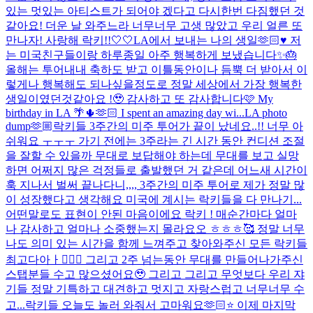
있는 멋있는 아티스트가 되어야 겠다고 다시한번 다짐했던 것
같아요! 더운 날 와주느라 너무너무 고생 많았고 우리 얼른 또
만나자! 사랑해 락키!!🤍🤍
LA에서 보내는 나의 생일🫶🏻♥️ 저
는 미국친구들이랑 하루종일 아주 행복하게 보냈습니다✨🎂
올해는 투어내내 축하도 받고 이틀동안이나 듬뿍 더 받아서 이
렇게나 행복해도 되나싶을정도로 정말 세상에서 가장 행복한
생일이였던것같아요 !🥹 감사하고 또 감사합니다🩷 My
birthday in LA 🌴🌵🫶🏻 I spent an amazing day wi...
LA photo
dump🫶🏼
락키들 3주간의 미주 투어가 끝이 났네요..!! 너무 아
쉬워요 ㅜㅜㅜ 가기 전에는 3주라는 긴 시간 동안 컨디션 조절
을 잘할 수 있을까 무대로 보답해야 하는데 무대를 보고 실망
하면 어쩌지 많은 걱정들로 출발했던 거 같은데 어느새 시간이
훅 지나서 벌써 끝나다니,,,, 3주간의 미주 투어로 제가 정말 많
이 성장했다고 생각해요 미국에 계시는 락키들을 다 만나기...
어떤말로도 표현이 안된 마음이에요 락키 ! 매순간마다 얼마
나 감사하고 얼마나 소중했는지 몰라요오 ㅎㅎㅎ🥰 정말 너무
나도 의미 있는 시간을 함께 느껴주고 찾아와주신 모든 락키들
최고다아ㅏ👍🏻✨ 그리고 2주 넘는동안 무대를 만들어나가주신
스탭분들 수고 많으셨어요🥹 그리고 그리고 무엇보다 우리 쟈
기들 정말 기특하고 대견하고 멋지고 자랑스럽고 너무너무 수
고...
락키들 오늘도 놀러 와줘서 고마워요🫶🏻⭐️ 이제 마지막