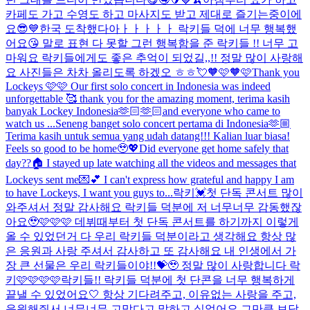
카페도 가고 수영도 하고 마사지도 받고 제대로 즐기는중이에
요😎💙
한국 도착했다아ㅏㅏㅏㅏㅏ 락키들 덕에 너무 행복했
어요😘 말로 표현 다 못할 그런 행복함을 준 락키들 !! 너무 고
마워요 락키들에게도 좋은 추억이 되었길,,!! 정말 많이 사랑해
요 사진들은 차차 올리도록 하겠오 ㅎㅎ💘
🧡🩷🧡🩷
Thank you
Lockeys 🩷🩷 Our first solo concert in Indonesia was indeed
unforgettable 🥰 thank you for the amazing moment, terima kasih
banyak Lockey Indonesia🫶🏻🫶🏻and everyone who came to
watch us ...
Seneng banget solo concert pertama di Indonesia🫶🏼
Terima kasih untuk semua yang udah datang!!! Kalian luar biasa!
Feels so good to be home🥹💖
Did everyone get home safely that
day??🏠 I stayed up late watching all the videos and messages that
Lockeys sent me💌💕 I can't express how grateful and happy I am
to have Lockeys, I want you guys to...
락키💓첫 단독 콘서트 많이
와주셔서 정말 감사해요 락키들 덕분에 저 너무너무 감동했잖
아요🥹🩷🩷🩷 데뷔때부터 첫 단독 콘서트를 하기까지 이렇게
올 수 있었던거 다 우리 락키들 덕분이라고 생각해요 항상 많
은 응원과 사랑 주셔서 감사하고 또 감사해요 내 인생에서 가
장 큰 선물은 우리 락키들이야!!💝🥹 정말 많이 사랑합니다 락
키🩷🩷🩷🩷
락키들!! 락키들 덕분에 첫 단콘을 너무 행복하게
끝낼 수 있었어요🤍 항상 기다려주고, 이유없는 사랑을 주고,
응원해줘서 너무너무 고맙다고 말하고 싶었어요 그만큼 보답