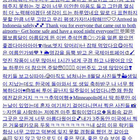
해주지 못하는 것 같아 너무 미안한 마음도 들고 그만큼 열심
히 더 노력해야겠단 생각이 드는 하루였네요 말로 다 표현하지
못할 만큼 너무 고맙고 우리 평생가자!!사랑해!!!🤍🤍
Arrived in
Indonesia safely💕💕 Thank you for everyone that came out to both
airports~ Get home safe and have a good night everyone!!! 🫶🏼🫶
🏼
보름달이 아름답게 뜬 이번 추석연휴🌕✨
가을 얼른 왔으면
좋겠다아아아아🍄(feat.엣지 앞머리)
난 잡채 먹었다요😋
아직
은 여름인가봐💙🌂🌦️
영감을 듬뿍 받고 온 국제아트페어🎨🖌️
멋진 작품이 너무 많아서 1시간 넘게 구경 하고 나왔어요 !
오
늘 하루만 더 참으면 주말🥹❤️‍🔥❤️‍🔥 이번주도 고생 많았어요❣️
락키들 보고싶따아-🥲
아직도 넘쳐나는 8월달 사진들🌴🏜️
생일
이 지났는데도 한국에 돌아와서 또 생일 축하받구 나 너무 행
복하다아♥️🎂
벌써 투어 끝난지 일주일이 넘었다니🥹 왜 한참
예전같은거지 ㅋㅋㅋ추억여행✈️
Minneapolis에서 딱 하루만 쉬
는날이 있었는데 혼자 여기저기 걸어다니면서 찍은 사진들 📸
✨자연을 사랑하는 저에겐 아주 힐링이였다요🍀동화속 같은
그곳은 모든게 너무 아름다웠어요💕
내가 3주동안 미국에서 찍
은 거울셀카모음 두둥ㅋㅋㅋㅋㅋㅋㅋㅋ
내 삶의 이유 락키들
항상 너무 고맙고 덕분에 잊지 못할 경험을 했던 것 같아요
🙏🏻 잊지 않고 앞으로도 더 좋은 무대, 좋은 모습 보여 줄 수