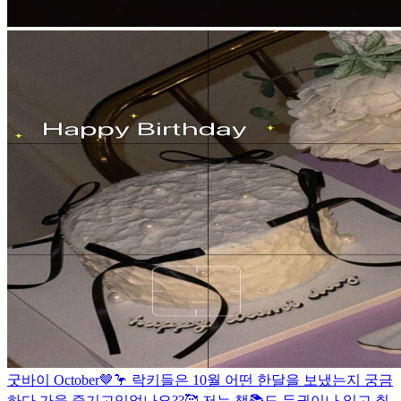
굿바이 October🤎🦩 락키들은 10월 어떤 한달을 보냈는지 궁금
하다 가을 즐기고있었나요??🥰 저는 책📚도 두권이나 읽고 취