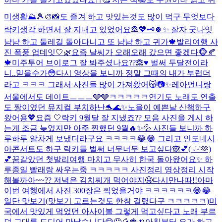
미생활⛰️🎾🎨📸도 즐겨 하고 맛있는것도 많이 먹구 무엇보다
락키생각 하면서 잘 지내고 있었어요🙈💖🗝️
🍀✨ 잘자 굿나잇
냠냠 하고 둘레길 돌아다니고 또 냠냠 하고 귀가🍁
발리여행 사
진 폭풍 업데잇🤍🌿
요즘 날씨가 오래오래 갔으면 좋겠다🐵🍂
🍁
미주투어 브이로그 잘 봐주셨나요??🙈♥️ 벌써 두달전이라
니..믿을수가😳다시 영상을 보니까 정말 그때의 내가 부럽더
라고 ㅋㅋㅋ 그래서 사진들 많이 가져왔어😽📷✨
레아언니랑
서울에서도 데이트ㅡㅡㅡ🩶🩶ㅋㅋㅋㅋㅋ
연기도 노래도 연출
도 짱이였던 뮤지컬 부치하난🐬🌊✨
노을이 예쁜날 산책하구
왔어용💖
요즘 🤍
락키 9월달 잘 지냈죠?? 모음 사진을 게시 하
는게 조금 늦었지만 아주 찐했던 9월🔥✨💦 사진들 보니까 하
루하루 알차게 보냈더라구요 ㅋㅋㅋㅋ😂😂 그리고 인도네시
아콘서트도 하구 락키들 벌써 너무너무 보고싶다🙈💕
( ˶'ᵕ'🫶)
💕
꿈같았던 첫발리여행 마치고 무사히 한국 돌아왔어요✨ 하
루종일 빨래랑 싸우는중 ㅋㅋㅋㅋㅋ 사진정리 영상정리 시작
해볼까아~~?? 저녁은 김치찌개 먹어야지🤤
다시만나따!!
아마
이번 여행에서 사진 300장은 찍었을거야 ㅋㅋㅋㅋㅋㅋ😂😂
일단 맛보기(맛보기 고르는것도 한참 걸렸다구 ㅋㅋㅋㅋㅋ)
미
국에서 맛있게 먹었던 아사이볼 그렇게 먹고싶다고 노래 부르
던 그대를 드디어 만났습니다😋🤤🥭🍓🍌
아침부터 요가 하고