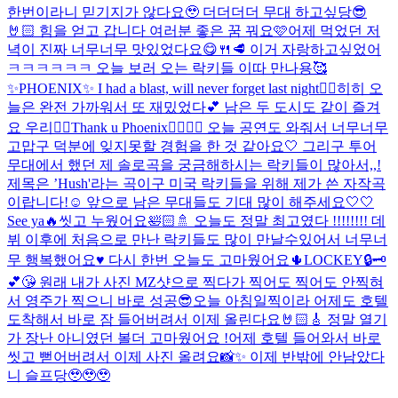
한번이라니 믿기지가 않다요🥹 더더더더 무대 하고싶당😎
🤘🏻 힘을 얻고 갑니다 여러분 좋은 꿈 꿔요🩷
어제 먹었던 저
녁이 진짜 너무너무 맛있었다요😋🍴🥩 이거 자랑하고싶었어
ㅋㅋㅋㅋㅋㅋ 오늘 보러 오는 락키들 이따 만나용🥰
✨PHOENIX✨ I had a blast, will never forget last night❤️‍🔥
히히 오
늘은 완전 가까워서 또 재밌었다💕 남은 두 도시도 같이 즐겨
요 우리❤️‍🔥
Thank u Phoenix🐦‍🔥🐦‍🔥 오늘 공연도 와줘서 너무너무
고맙구 덕분에 잊지못할 경험을 한 것 같아요🤍 그리구 투어
무대에서 했던 제 솔로곡을 궁금해하시는 락키들이 많아서,,!
제목은 ’Hush'라는 곡이구 미국 락키들을 위해 제가 쓴 자작곡
이랍니다!☺️ 앞으로 남은 무대들도 기대 많이 해주세요🤍🤍
See ya🔥
씻고 누웠어요🛀🏻🚿 오늘도 정말 최고였다 !!!!!!!! 데
뷔 이후에 처음으로 만난 락키들도 많이 만날수있어서 너무너
무 행복했어요♥️ 다시 한번 오늘도 고마웠어요🌵
LOCKEY🔒🗝️
💕😘 원래 내가 사진 MZ샷으로 찍다가 찍어도 찍어도 안찍혀
서 영주가 찍으니 바로 성공😎
오늘 아침일찍이라 어제도 호텔
도착해서 바로 잠 들어버려서 이제 올린다요🤘🏻🎸 정말 열기
가 장난 아니였던 볼더 고마웠어요 !
어제 호텔 들어와서 바로
씻고 뻗어버려서 이제 사진 올려요📸✨ 이제 반밖에 안남았다
니 슬프당🥹🥹🥹