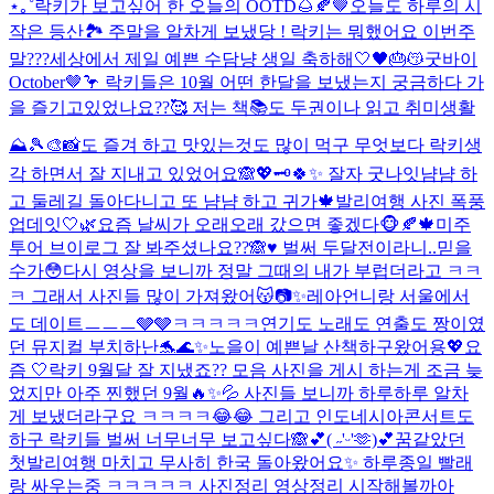
⋆｡˚
락키가 보고싶어 한 오늘의 OOTD🌰🍂🤎
오늘도 하루의 시
작은 등산🏞️ 주말을 알차게 보냈당 ! 락키는 뭐했어요 이번주
말???
세상에서 제일 예쁜 수담냥 생일 축하해🤍🖤🎂😽
굿바이
October🤎🦩 락키들은 10월 어떤 한달을 보냈는지 궁금하다 가
을 즐기고있었나요??🥰 저는 책📚도 두권이나 읽고 취미생활
⛰️🎾🎨📸도 즐겨 하고 맛있는것도 많이 먹구 무엇보다 락키생
각 하면서 잘 지내고 있었어요🙈💖🗝️
🍀✨ 잘자 굿나잇
냠냠 하
고 둘레길 돌아다니고 또 냠냠 하고 귀가🍁
발리여행 사진 폭풍
업데잇🤍🌿
요즘 날씨가 오래오래 갔으면 좋겠다🐵🍂🍁
미주
투어 브이로그 잘 봐주셨나요??🙈♥️ 벌써 두달전이라니..믿을
수가😳다시 영상을 보니까 정말 그때의 내가 부럽더라고 ㅋㅋ
ㅋ 그래서 사진들 많이 가져왔어😽📷✨
레아언니랑 서울에서
도 데이트ㅡㅡㅡ🩶🩶ㅋㅋㅋㅋㅋ
연기도 노래도 연출도 짱이였
던 뮤지컬 부치하난🐬🌊✨
노을이 예쁜날 산책하구왔어용💖
요
즘 🤍
락키 9월달 잘 지냈죠?? 모음 사진을 게시 하는게 조금 늦
었지만 아주 찐했던 9월🔥✨💦 사진들 보니까 하루하루 알차
게 보냈더라구요 ㅋㅋㅋㅋ😂😂 그리고 인도네시아콘서트도
하구 락키들 벌써 너무너무 보고싶다🙈💕
( ˶'ᵕ'🫶)💕
꿈같았던
첫발리여행 마치고 무사히 한국 돌아왔어요✨ 하루종일 빨래
랑 싸우는중 ㅋㅋㅋㅋㅋ 사진정리 영상정리 시작해볼까아