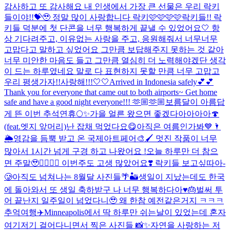
감사하고 또 감사해요 내 인생에서 가장 큰 선물은 우리 락키
들이야!!💝🥹 정말 많이 사랑합니다 락키🩷🩷🩷🩷
락키들!! 락
키들 덕분에 첫 단콘을 너무 행복하게 끝낼 수 있었어요🤍 항
상 기다려주고, 이유없는 사랑을 주고, 응원해줘서 너무너무
고맙다고 말하고 싶었어요 그만큼 보답해주지 못하는 것 같아
너무 미안한 마음도 들고 그만큼 열심히 더 노력해야겠단 생각
이 드는 하루였네요 말로 다 표현하지 못할 만큼 너무 고맙고
우리 평생가자!!사랑해!!!🤍🤍
Arrived in Indonesia safely💕💕
Thank you for everyone that came out to both airports~ Get home
safe and have a good night everyone!!! 🫶🏼🫶🏼
보름달이 아름답
게 뜬 이번 추석연휴🌕✨
가을 얼른 왔으면 좋겠다아아아아🍄
(feat.엣지 앞머리)
난 잡채 먹었다요😋
아직은 여름인가봐💙🌂
🌦️
영감을 듬뿍 받고 온 국제아트페어🎨🖌️ 멋진 작품이 너무
많아서 1시간 넘게 구경 하고 나왔어요 !
오늘 하루만 더 참으
면 주말🥹❤️‍🔥❤️‍🔥 이번주도 고생 많았어요❣️ 락키들 보고싶따아-
🥲
아직도 넘쳐나는 8월달 사진들🌴🏜️
생일이 지났는데도 한국
에 돌아와서 또 생일 축하받구 나 너무 행복하다아♥️🎂
벌써 투
어 끝난지 일주일이 넘었다니🥹 왜 한참 예전같은거지 ㅋㅋㅋ
추억여행✈️
Minneapolis에서 딱 하루만 쉬는날이 있었는데 혼자
여기저기 걸어다니면서 찍은 사진들 📸✨자연을 사랑하는 저