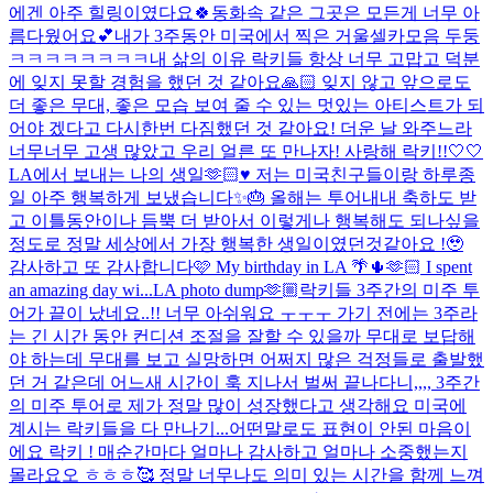
에겐 아주 힐링이였다요🍀동화속 같은 그곳은 모든게 너무 아
름다웠어요💕
내가 3주동안 미국에서 찍은 거울셀카모음 두둥
ㅋㅋㅋㅋㅋㅋㅋㅋ
내 삶의 이유 락키들 항상 너무 고맙고 덕분
에 잊지 못할 경험을 했던 것 같아요🙏🏻 잊지 않고 앞으로도
더 좋은 무대, 좋은 모습 보여 줄 수 있는 멋있는 아티스트가 되
어야 겠다고 다시한번 다짐했던 것 같아요! 더운 날 와주느라
너무너무 고생 많았고 우리 얼른 또 만나자! 사랑해 락키!!🤍🤍
LA에서 보내는 나의 생일🫶🏻♥️ 저는 미국친구들이랑 하루종
일 아주 행복하게 보냈습니다✨🎂 올해는 투어내내 축하도 받
고 이틀동안이나 듬뿍 더 받아서 이렇게나 행복해도 되나싶을
정도로 정말 세상에서 가장 행복한 생일이였던것같아요 !🥹
감사하고 또 감사합니다🩷 My birthday in LA 🌴🌵🫶🏻 I spent
an amazing day wi...
LA photo dump🫶🏼
락키들 3주간의 미주 투
어가 끝이 났네요..!! 너무 아쉬워요 ㅜㅜㅜ 가기 전에는 3주라
는 긴 시간 동안 컨디션 조절을 잘할 수 있을까 무대로 보답해
야 하는데 무대를 보고 실망하면 어쩌지 많은 걱정들로 출발했
던 거 같은데 어느새 시간이 훅 지나서 벌써 끝나다니,,,, 3주간
의 미주 투어로 제가 정말 많이 성장했다고 생각해요 미국에
계시는 락키들을 다 만나기...
어떤말로도 표현이 안된 마음이
에요 락키 ! 매순간마다 얼마나 감사하고 얼마나 소중했는지
몰라요오 ㅎㅎㅎ🥰 정말 너무나도 의미 있는 시간을 함께 느껴