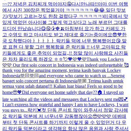
~~?? 저녁은 김치찌개 먹어야지🤤
다시만나따!!
아마 이번 여행
에서 사진 300장은 찍었을거야 ㅋㅋㅋㅋㅋㅋ😂😂 일단 맛보
기(맛보기 고르는것도 한참 걸렸다구 ㅋㅋㅋㅋㅋ)
미국에서 맛
있게 먹었던 아사이볼 그렇게 먹고싶다고 노래 부르던 그대를
드디어 만났습니다😋🤤🥭🍓🍌
아침부터 요가 하고 카페도 가
고 수영도 하고 마사지도 받고 제대로 즐기는중이에요😎💙
한
국 도착했다아ㅏㅏㅏㅏㅏ 락키들 덕에 너무 행복했어요😘 말
로 표현 다 못할 그런 행복함을 준 락키들 !! 너무 고마워요 락
키들에게도 좋은 추억이 되었길,,!! 정말 많이 사랑해요 사진들
은 차차 올리도록 하겠오 ㅎㅎ💘
🧡🩷🧡🩷
Thank you Lockeys
🩷🩷 Our first solo concert in Indonesia was indeed unforgettable 🥰
thank you for the amazing moment, terima kasih banyak Lockey
Indonesia🫶🏻🫶🏻and everyone who came to watch us ...
Seneng
banget solo concert pertama di Indonesia🫶🏼 Terima kasih untuk
semua yang udah datang!!! Kalian luar biasa! Feels so good to be
home🥹💖
Did everyone get home safely that day??🏠 I stayed up
late watching all the videos and messages that Lockeys sent me💌💕
I can't express how grateful and happy I am to have Lockeys, I want
you guys to...
락키💓첫 단독 콘서트 많이 와주셔서 정말 감사해
요 락키들 덕분에 저 너무너무 감동했잖아요🥹🩷🩷🩷 데뷔때
부터 첫 단독 콘서트를 하기까지 이렇게 올 수 있었던거 다 우
리 락키들 덕분이라고 생각해요 항상 많은 응원과 사랑 주셔서