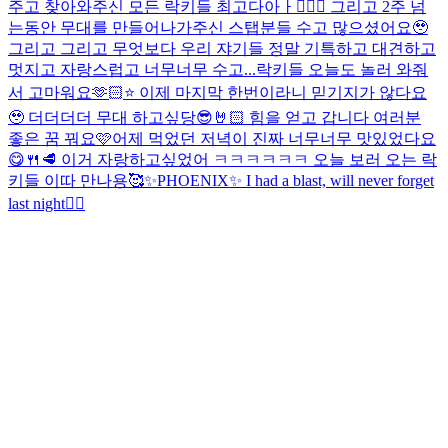
주고 찾아와주신 모든 락키들 최고다아ㅏ👍🏻✨ 그리고 2주 넘
는동안 무대를 만들어나가주신 스탭분들 수고 많으셨어요🥹
그리고 그리고 무엇보다 우리 쟈기들 정말 기특하고 대견하고
멋지고 자랑스럽고 너무너무 수고...
락키들 오늘도 놀러 와줘
서 고마워요🫶🏻⭐️ 이제 마지막 한번이라니 믿기지가 않다요
🥹 더더더더 무대 하고싶당😎🤘🏻 힘을 얻고 갑니다 여러분
좋은 꿈 꿔요🩷
어제 먹었던 저녁이 진짜 너무너무 맛있었다요
😋🍴🥩 이거 자랑하고싶었어 ㅋㅋㅋㅋㅋㅋ 오늘 보러 오는 락
키들 이따 만나용🥰
✨PHOENIX✨ I had a blast, will never forget
last night❤️‍🔥