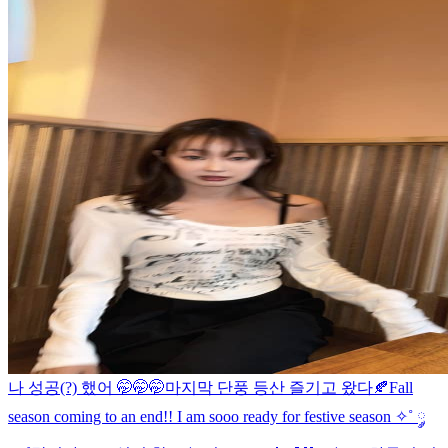
나 성공(?) 했어 🤭🤭🤭
마지막 단풍 등산 즐기고 왔다🍂
Fall
season coming to an end!! I am sooo ready for festive season ✧˚ ༘