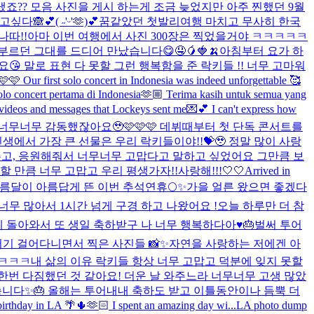
냈죠?? 모음 사진을 게시 하는게 조금 늦었지만 아주 찐했던 9월
고싶다🙈💕
( ˶'ᵕ'🫶)💕
꿈같았던 첫발리여행 마치고 무사히 한국
나따!!
아마 이번 여행에서 사진 300장은 찍었을거야 ㅋㅋㅋㅋㅋ
던 그대를 드디어 만났습니다😋🤤🥭🍓🍌
아침부터 요가 하
 말로 표현 다 못할 그런 행복함을 준 락키들 !! 너무 고마워
🩷 Our first solo concert in Indonesia was indeed unforgettable 🥰
olo concert pertama di Indonesia🫶🏼 Terima kasih untuk semua yang
e videos and messages that Lockeys sent me💌💕 I can't express how
너무너무 감동했잖아요🥹🩷🩷🩷 데뷔때부터 첫 단독 콘서트를
에서 가장 큰 선물은 우리 락키들이야!!💝🥹 정말 많이 사랑
 주고, 응원해줘서 너무너무 고맙다고 말하고 싶었어요 그만큼 보
만큼 너무 고맙고 우리 평생가자!!사랑해!!!🤍🤍
Arrived in
름달이 아름답게 뜬 이번 추석연휴🌕✨
가을 얼른 왔으면 좋겠다
 너무 많아서 1시간 넘게 구경 하고 나왔어요 !
오늘 하루만 더 참
돌아와서 또 생일 축하받구 나 너무 행복하다아♥️🎂
벌써 투어
여기저기 걸어다니면서 찍은 사진들 📸✨자연을 사랑하는 저에겐 아
ㅋㅋㅋㅋ
내 삶의 이유 락키들 항상 너무 고맙고 덕분에 잊지 못할
시한번 다짐했던 것 같아요! 더운 날 와주느라 너무너무 고생 많았
습니다✨🎂 올해는 투어내내 축하도 받고 이틀동안이나 듬뿍 더
🫶🏻 I spent an amazing day wi...
LA photo dump