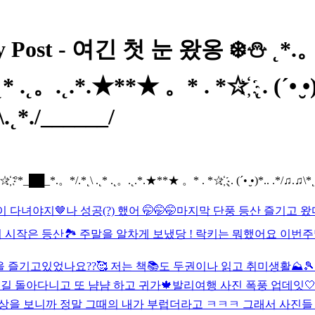
t - 여긴 첫 눈 왔옹 ❄️⛄️ ˛*.。˛*˛.
* .˛。.˛.*.★**★ 。* . *☆҉ ˛. (´• ̮•
 •\.˛*./______/
██_*.。*/.*˛\ .˛* .˛。.˛.*.★**★ 。* . *☆҉ ˛. (´• ̮•)*.. .*/♫.♫\*˛. * ˛_
이 다녀야지🤎
나 성공(?) 했어 🤭🤭🤭
마지막 단풍 등산 즐기고 왔
시작은 등산🏞️ 주말을 알차게 보냈당 ! 락키는 뭐했어요 이번주말
 가을 즐기고있었나요??🥰 저는 책📚도 두권이나 읽고 취미생활⛰️
길 돌아다니고 또 냠냠 하고 귀가🍁
발리여행 사진 폭풍 업데잇🤍
 영상을 보니까 정말 그때의 내가 부럽더라고 ㅋㅋㅋ 그래서 사진들 