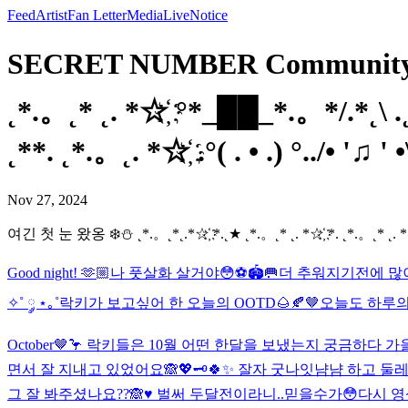
Feed
Artist
Fan Letter
Media
Live
Notice
SECRET NUMBER Community Pos
˛*.。˛* ˛. *☆҉ °*_██_*.。*/.*˛\ .˛
˛**. ˛*.。˛. *☆҉ .°( . • .) °../• '♫ '
Nov 27, 2024
여긴 첫 눈 왔옹 ❄️⛄️ ˛*.。˛*˛.*☆҉ *.˛★ ˛*.。˛* ˛. *☆҉ *. ˛*.。˛* ˛. *☆҉ °*_
Good night! 🫶🏼
나 풋살화 살거야😳⚽️🏟️🥅
더 추워지기전에 많
✧˚ ༘ ⋆｡˚
락키가 보고싶어 한 오늘의 OOTD🌰🍂🤎
오늘도 하루의 
October🤎🦩 락키들은 10월 어떤 한달을 보냈는지 궁금하다
면서 잘 지내고 있었어요🙈💖🗝️
🍀✨ 잘자 굿나잇
냠냠 하고 둘레
그 잘 봐주셨나요??🙈♥️ 벌써 두달전이라니..믿을수가😳다시