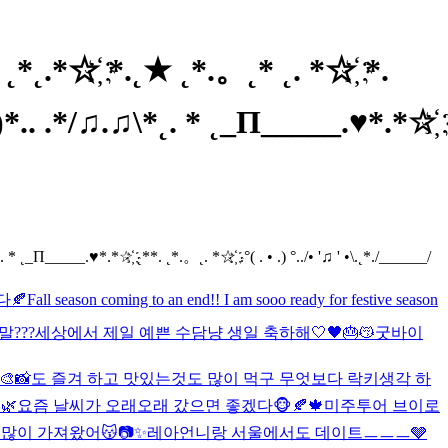
*☆҉ *.˛★ ˛*.。˛* ˛. *☆҉ *.
)*.. .*/♫.♫\*˛. * ˛_Π_____.♥*.*☆҉
Π_____.♥*.*☆҉ ˛**. ˛*.。˛. *☆҉ .°( . • .) °../• '♫ ' •\.˛*./______/
다🍂
Fall season coming to an end!! I am sooo ready for festive season
???
세상에서 제일 예쁜 수담냥 생일 축하해🤍🖤🎂😽
굿바이
🎾🎨📸도 즐겨 하고 맛있는것도 많이 먹구 무엇보다 락키생각 하
🌿
요즘 날씨가 오래오래 갔으면 좋겠다🐵🍂🍁
미주투어 브이로
많이 가져왔어😽📷✨
레아언니랑 서울에서도 데이트ㅡㅡㅡ🩶