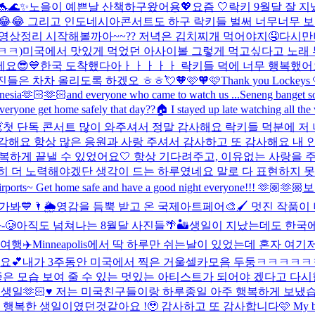
🌊✨
노을이 예쁜날 산책하구왔어용💖
요즘 🤍
락키 9월달 잘 지
😂😂 그리고 인도네시아콘서트도 하구 락키들 벌써 너무너무 보
상정리 시작해볼까아~~?? 저녁은 김치찌개 먹어야지🤤
다시만
ㅋㅋ)
미국에서 맛있게 먹었던 아사이볼 그렇게 먹고싶다고 노래 부르
요😎💙
한국 도착했다아ㅏㅏㅏㅏㅏ 락키들 덕에 너무 행복했어요😘
사진들은 차차 올리도록 하겠오 ㅎㅎ💘
🧡🩷🧡🩷
Thank you Lockeys 🩷
onesia🫶🏻🫶🏻and everyone who came to watch us ...
Seneng banget s
veryone get home safely that day??🏠 I stayed up late watching all th
첫 단독 콘서트 많이 와주셔서 정말 감사해요 락키들 덕분에 저 
해요 항상 많은 응원과 사랑 주셔서 감사하고 또 감사해요 내 인생
행복하게 끝낼 수 있었어요🤍 항상 기다려주고, 이유없는 사랑을
 더 노력해야겠단 생각이 드는 하루였네요 말로 다 표현하지 못할 
airports~ Get home safe and have a good night everyone!!! 🫶🏼🫶🏼
보
봐💙🌂🌦️
영감을 듬뿍 받고 온 국제아트페어🎨🖌️ 멋진 작품이
-🥲
아직도 넘쳐나는 8월달 사진들🌴🏜️
생일이 지났는데도 한국에 
여행✈️
Minneapolis에서 딱 하루만 쉬는날이 있었는데 혼자 
요💕
내가 3주동안 미국에서 찍은 거울셀카모음 두둥ㅋㅋㅋㅋ
, 좋은 모습 보여 줄 수 있는 멋있는 아티스트가 되어야 겠다고 다
 생일🫶🏻♥️ 저는 미국친구들이랑 하루종일 아주 행복하게 보냈
같아요 !🥹 감사하고 또 감사합니다🩷 My birthday in LA 🌴