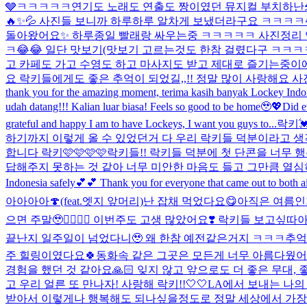
🩶ㅋㅋㅋㅋㅋ
연기도 노래도 연출도 짱이였던 뮤지컬 부치하난
🔥✨💦 사진들 보니까 하루하루 알차게 보냈더라구요 ㅋㅋㅋㅋ
돌아왔어요✨ 하루종일 빨래랑 싸우는중 ㅋㅋㅋㅋㅋ 사진정리 영
ㅋ😂😂 일단 맛보기(맛보기 고르는것도 한참 걸렸다구 ㅋㅋㅋ
고 카페도 가고 수영도 하고 마사지도 받고 제대로 즐기는중이에
요 락키들에게도 좋은 추억이 되었길,,!! 정말 많이 사랑해요 
thank you for the amazing moment, terima kasih banyak Lockey Ind
udah datang!!! Kalian luar biasa! Feels so good to be home🥹💖
Did e
grateful and happy I am to have Lockeys, I want you guys to...
락키
하기까지 이렇게 올 수 있었던거 다 우리 락키들 덕분이라고 생각
합니다 락키🩷🩷🩷🩷
락키들!! 락키들 덕분에 첫 단콘을 너무 
답해주지 못하는 것 같아 너무 미안한 마음도 들고 그만큼 열심히
Indonesia safely💕💕 Thank you for everyone that came out to both 
아아아아🍄(feat.엣지 앞머리)
난 잡채 먹었다요😋
아직은 여름인가
으면 주말🥹❤️‍🔥❤️‍🔥 이번주도 고생 많았어요❣️ 락키들 보고싶따아
끝난지 일주일이 넘었다니🥹 왜 한참 예전같은거지 ㅋㅋㅋ추억
주 힐링이였다요🍀동화속 같은 그곳은 모든게 너무 아름다웠어
경험을 했던 것 같아요🙏🏻 잊지 않고 앞으로도 더 좋은 무대
고 우리 얼른 또 만나자! 사랑해 락키!!🤍🤍
LA에서 보내는 나의
받아서 이렇게나 행복해도 되나싶을정도로 정말 세상에서 가장 행복한 생일이였던것