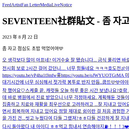
Feed
Artist
Fan Letter
Media
Live
Notice
SEVENTEEN社群貼文 - 좀 자고 
2023 年 8 月 22 日
좀 자고 점심도 초밥 먹었어여🩵
오 생각보다 많이 아프네? 이거
수술 잘 됐습니다... 금식 풀리면 바로 족
전시회 보로 2시간 걸어 갔던니… 너무 힘들네요 ㅋㅋㅋ
호도전🍖
https://youtu.be/vP4ha1fJmfw
흫
https://youtu.be/oJWYUOT
대기시간에 너무 심심해서 젓가락 봉투로 반지 만듬..
쿱뜨🩷🩵
야야
착 했어요🤍
스케줄 끝. 캐럿들 오늘 하루 좋은 시간 보냈나요?
호랑 
데 바로 병원에서 진료 받았으니 너무 걱정마세요. 계획해둔 것들
집중하고 치료와 재활을 최우선으로 고려하려고 ...
잘 지내고 있어요
면서 회복하며 지내고 있어요 정말 제대로 쉼이란 걸 처음 경험한 
을 가진 건...
씻고 누웠다여 다들 그랬져?ㅎㅎ
다들 건강하게 잘 지내
다시 돌아왔다 내 아이디 ㅎㅎ
먹고 힘내서 연습해야지⛽️！！！
3❤️