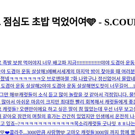
점심도 초밥 먹었어여🩵 - S.COU
발 보쌈 먹어야지 너무 배고파 지금!!!!!!!!!!!!!!!!
야야 도겸아 운동 살
야야 도겸아 운동 살살해3
예뻐서
세계의 마지막 밤이 찾아올 때 여러
GrMA 미쳤넼ㅋㅋㅋㅋㅋㅋㅋ
오 브로앤마블 7화 나왔구나 정신없어서 몰랐네~
 도겸아 운동 살살해2
야야 도겸아 운동 살살해
면도컷이 너무길어…
그만 해🫶
캐럿들이 소식 듣고 많이 놀랐을 것 같아서 걱정입니다. 
이 많아서 아쉬운 마음이 크지만 최대한 빨리 회복해서 캐럿들에게 좋
 캐럿들? 오랜만이에요 하고 싶은 말이 참 많았는데 우선 너무 보고싶
거 같아요 잠깐의 며칠의 휴가는 간간히 있었지만 인생에서 온전히 
고 있죠~?
ㅋㅋㅋㅋㅋㅋㅋㅋㅋㅋㅋㅋ
목소리
캐럿들 굿나잇 ㅎㅎ나는 
💛❤️
콜라주...
3000만큼 사랑행🩵 고마오 캐럿들
3000일 까지 함께 