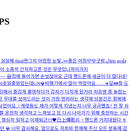
PS
살해 final🥹
그의 아련한 눈빛..👀
좋은 아침💛🩵
굿밤🌙
lets go👍
분이 소중히 간직하고픈 것은 무엇입니까
이거지
~ 😆
집에 들어가면 손씻잖아요 근데 핸드폰에 세균이 더 많다네?
10초일줄알았는데
GN💎
비행기에서 많이 먹었어요……✈️🐷💤
잘 도
몰입해서 즐겁게 촬영하다가 갑자기 다치게 된거라 처음엔 좀 놀랐는
은 무대를 보여드리는 것이 가장 먼저라는 생각에 당분간은 회복에
었어요..! 캐럿들도 제가 어떻게 지냈는지 너무 궁금했죠? 전 잘 쉬
나를 온전히 생각하고 느껴보고 또 다시 나아가기 위해 충전하는 시간
열심히 일하고 이제퇴근!!!🖤
已上傳影片。
핸드폰 거치대왔다 ㅎ
했던 💎 너무 감사해요. 앞으로도 저희와 함께해 주신 모든 분들께 감