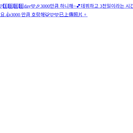
3️⃣0️⃣0️⃣0️⃣day🩵🎉
3000만큼 하니해~💕
데뷔하고 3천일이라는 시간
요.👍
3000 만큼 호랑해🐯🩷🩵
已上傳照片。