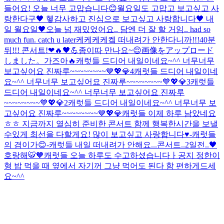
들어요! 오늘 너무 고맙습니다😊
월요일도 고맙고 보고싶고 사
랑한다구🖤 헿
감사하고 진심으로 보고싶고 사랑합니다🖤 내
일 월요일🖤
오늘 넘 재밌었어요.. 담엔 더 잘 할 거임.. had so
much fun. catch u later
케케케케켘 떠내려가 안한다니까!!!
40분
뒤!!! 콘서트!❤🔥🖤💪
좀이따 만나요~😌
画像をアップロード
しました。
가즈아🔥
캐럿들 드디어 내일이네요~^^ 너무너무
보고싶어요 진짜루~~~~~~~~💙💖💎4
캐럿들 드디어 내일이네
요~^^ 너무너무 보고싶어요 진짜루~~~~~~~~💙💖💎3
캐럿들
드디어 내일이네요~^^ 너무너무 보고싶어요 진짜루
~~~~~~~~💙💖💎2
캐럿들 드디어 내일이네요~^^ 너무너무 보
고싶어요 진짜루~~~~~~~~💙💖💎
캐럿들 이제 하루 남았네요
ㅎㅎ 지금까지 열심히 준비한 콘서트 함께 행복한시간을 보낼
수있게 최선을 다할게요! 많이 보고싶고 사랑합니다♥️-캐럿들
의 겸이가😊-
캐럿들 내일 떠내려가 안해요...
콘서트..2일전..🖤
호랑해🐯🧡
캐럿들 오늘 하루도 수고하셨습니다ㅏ
공지 정한이
형 밥 먹을 때 옆에서 자기꺼 그냥 먹어도 된다 함 편하게드세
요~^^