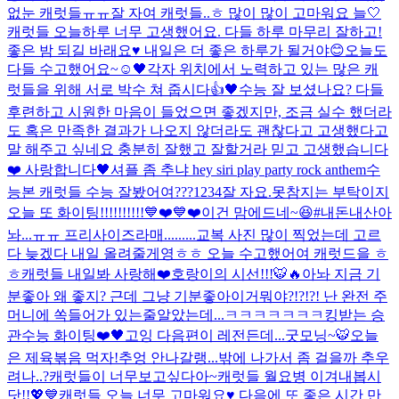
없눈 캐럿들ㅠㅠ
잘 자여 캐럿들..ㅎ 많이 많이 고마워요 늘🤍
캐럿들 오늘하루 너무 고생했어요. 다들 하루 마무리 잘하고!
좋은 밤 되길 바래요♥️ 내일은 더 좋은 하루가 될거야😊
오늘도
다들 수고했어요~☺️
🖤
각자 위치에서 노력하고 있는 많은 캐
럿들을 위해 서로 박수 쳐 줍시다👍🖤
수능 잘 보셨나요? 다들
후련하고 시원한 마음이 들었으면 좋겠지만, 조금 실수 했더라
도 혹은 만족한 결과가 나오지 않더라도 괜찮다고 고생했다고
말 해주고 싶네요 충분히 잘했고 잘할거라 믿고 고생했습니다
❤️ 사랑합니다🖤
셔플 좀 추냐 hey siri play party rock anthem
수
능본 캐럿들 수능 잘봤어여???
1234
잘 자요.
못참지는 부탁이지
오늘 또 화이팅!!!!!!!!!!💙❤️💙❤️
이건 맘에드네~😆#내돈내산
아
놔...ㅠㅠ 프리사이즈라매.........
교복 사진 많이 찍었는데 고르
다 늦겠다 내일 올려줄게영ㅎㅎ 오늘 수고했어여 캐럿드을 ㅎ
ㅎ
캐럿들 내일봐 사랑해❤️
호랑이의 시선!!!🐯🔥
아놔 지금 기
분좋아 왜 좋지? 근데 그냥 기분좋아
이거뭐야?!?!?! 난 완전 주
머니에 쏙들어가 있는줄알았는데...ㅋㅋㅋㅋㅋㅋㅋ
킹받는 승
관
수능 화이팅❤️🖤
고잉 다음편이 레전든데...
굿모닝~🐯
오늘
은 제육볶음 먹자!
추엉 안나갈랭...
밖에 나가서 좀 걸을까 추우
려나..?
캐럿들이 너무보고싶다아~
캐럿들 월요병 이겨내봅시
닷!!💖💙
캐럿들 오늘 너무 고마워요♥️ 다음에 또 좋은 시간 만