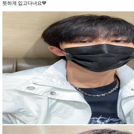
뜻하게 입고다녀요💙