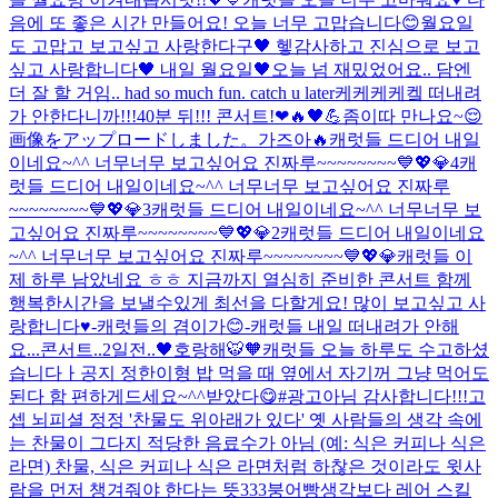
음에 또 좋은 시간 만들어요! 오늘 너무 고맙습니다😊
월요일
도 고맙고 보고싶고 사랑한다구🖤 헿
감사하고 진심으로 보고
싶고 사랑합니다🖤 내일 월요일🖤
오늘 넘 재밌었어요.. 담엔
더 잘 할 거임.. had so much fun. catch u later
케케케케켘 떠내려
가 안한다니까!!!
40분 뒤!!! 콘서트!❤🔥🖤💪
좀이따 만나요~😌
画像をアップロードしました。
가즈아🔥
캐럿들 드디어 내일
이네요~^^ 너무너무 보고싶어요 진짜루~~~~~~~~💙💖💎4
캐
럿들 드디어 내일이네요~^^ 너무너무 보고싶어요 진짜루
~~~~~~~~💙💖💎3
캐럿들 드디어 내일이네요~^^ 너무너무 보
고싶어요 진짜루~~~~~~~~💙💖💎2
캐럿들 드디어 내일이네요
~^^ 너무너무 보고싶어요 진짜루~~~~~~~~💙💖💎
캐럿들 이
제 하루 남았네요 ㅎㅎ 지금까지 열심히 준비한 콘서트 함께
행복한시간을 보낼수있게 최선을 다할게요! 많이 보고싶고 사
랑합니다♥️-캐럿들의 겸이가😊-
캐럿들 내일 떠내려가 안해
요...
콘서트..2일전..🖤
호랑해🐯🧡
캐럿들 오늘 하루도 수고하셨
습니다ㅏ
공지 정한이형 밥 먹을 때 옆에서 자기꺼 그냥 먹어도
된다 함 편하게드세요~^^
받았다😋#광고아님 감사합니다!!!
고
셉 뇌피셜 정정 '찬물도 위아래가 있다' 옛 사람들의 생각 속에
는 찬물이 그다지 적당한 음료수가 아님 (예: 식은 커피나 식은
라면) 찬물, 식은 커피나 식은 라면처럼 하찮은 것이라도 윗사
람을 먼저 챙겨줘야 한다는 뜻
333
붕어빵
생각보다 레어 스킬