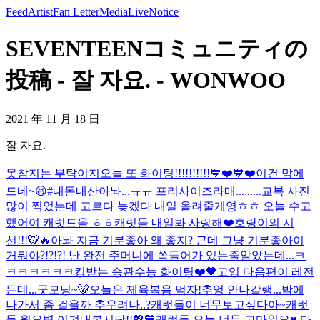
Feed
Artist
Fan Letter
Media
Live
Notice
SEVENTEENコミュニティの
投稿 - 잘 자요. - WONWOO
2021 年 11 月 18 日
잘 자요.
못참지는 부탁이지
오늘 또 화이팅!!!!!!!!!!💙❤️💙❤️
이건 맘에
드네~😆#내돈내산
아놔...ㅠㅠ 프리사이즈라매.........
교복 사진
많이 찍었는데 고르다 늦겠다 내일 올려줄게영ㅎㅎ 오늘 수고
했어여 캐럿드을 ㅎㅎ
캐럿들 내일봐 사랑해❤️
호랑이의 시
선!!!🐯🔥
아놔 지금 기분좋아 왜 좋지? 근데 그냥 기분좋아
이
거뭐야?!?!?! 난 완전 주머니에 쏙들어가 있는줄알았는데...ㅋ
ㅋㅋㅋㅋㅋㅋ
킹받는 승관
수능 화이팅❤️🖤
고잉 다음편이 레전
든데...
굿모닝~🐯
오늘은 제육볶음 먹자!
추엉 안나갈랭...
밖에
나가서 좀 걸을까 추우려나..?
캐럿들이 너무보고싶다아~
캐럿
들 월요병 이겨내봅시닷!!💖💙
캐럿들 오늘 너무 고마워요♥️ 다