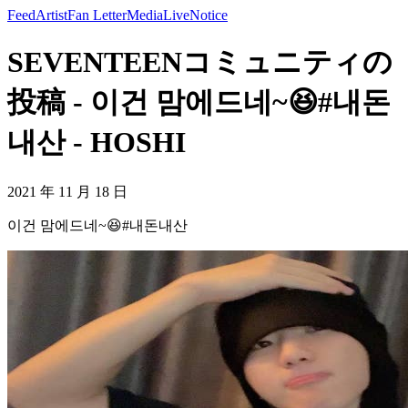
Feed
Artist
Fan Letter
Media
Live
Notice
SEVENTEENコミュニティの
投稿 - 이건 맘에드네~😆#내돈
내산 - HOSHI
2021 年 11 月 18 日
이건 맘에드네~😆#내돈내산