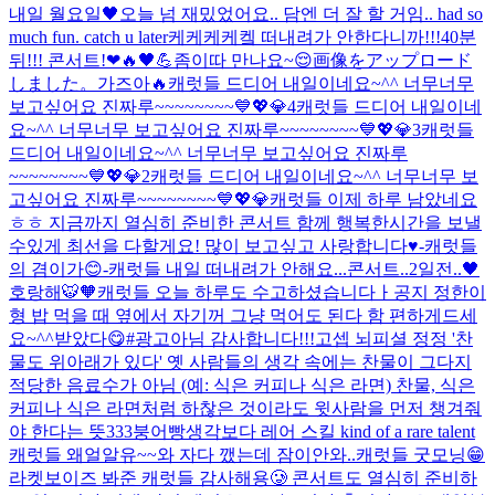
내일 월요일🖤
오늘 넘 재밌었어요.. 담엔 더 잘 할 거임.. had so
much fun. catch u later
케케케케켘 떠내려가 안한다니까!!!
40분
뒤!!! 콘서트!❤🔥🖤💪
좀이따 만나요~😌
画像をアップロード
しました。
가즈아🔥
캐럿들 드디어 내일이네요~^^ 너무너무
보고싶어요 진짜루~~~~~~~~💙💖💎4
캐럿들 드디어 내일이네
요~^^ 너무너무 보고싶어요 진짜루~~~~~~~~💙💖💎3
캐럿들
드디어 내일이네요~^^ 너무너무 보고싶어요 진짜루
~~~~~~~~💙💖💎2
캐럿들 드디어 내일이네요~^^ 너무너무 보
고싶어요 진짜루~~~~~~~~💙💖💎
캐럿들 이제 하루 남았네요
ㅎㅎ 지금까지 열심히 준비한 콘서트 함께 행복한시간을 보낼
수있게 최선을 다할게요! 많이 보고싶고 사랑합니다♥️-캐럿들
의 겸이가😊-
캐럿들 내일 떠내려가 안해요...
콘서트..2일전..🖤
호랑해🐯🧡
캐럿들 오늘 하루도 수고하셨습니다ㅏ
공지 정한이
형 밥 먹을 때 옆에서 자기꺼 그냥 먹어도 된다 함 편하게드세
요~^^
받았다😋#광고아님 감사합니다!!!
고셉 뇌피셜 정정 '찬
물도 위아래가 있다' 옛 사람들의 생각 속에는 찬물이 그다지
적당한 음료수가 아님 (예: 식은 커피나 식은 라면) 찬물, 식은
커피나 식은 라면처럼 하찮은 것이라도 윗사람을 먼저 챙겨줘
야 한다는 뜻
333
붕어빵
생각보다 레어 스킬 kind of a rare talent
캐럿들 왜얼알유~~
와 자다 깼는데 잠이안와..
캐럿들 굿모닝😁
라켓보이즈 봐준 캐럿들 감사해용🥲 콘서트도 열심히 준비하