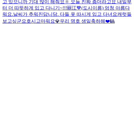
고 있으니까 기대 많이 해줘요ㅎ 오늘 진짜 춥더라고요 내일부
터 더 따뜻하게 입고 다니기~!!!
丽江💙(도시이름) 엄청 아름다
워요.
날씨가 추워진답니당. 다들 옷 따시게 입고 다녀요
캐럿들
보고싶군요
호시
고마워요💎
우리 명호 생일축하해❤️🎱