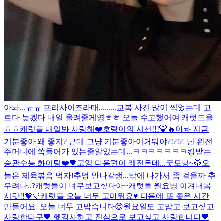
아놔...ㅠㅠ 프리사이즈라매.........
교복 사진 많이 찍었는데 고
르다 늦겠다 내일 올려줄게영ㅎㅎ 오늘 수고했어여 캐럿드을
ㅎㅎ
캐럿들 내일봐 사랑해❤️
호랑이의 시선!!!🐯🔥
아놔 지금
기분좋아 왜 좋지? 근데 그냥 기분좋아
이거뭐야?!?!?! 난 완전
주머니에 쏙들어가 있는줄알았는데...ㅋㅋㅋㅋㅋㅋㅋ
킹받는
승관
수능 화이팅❤️🖤
고잉 다음편이 레전든데...
굿모닝~🐯
오
늘은 제육볶음 먹자!
추엉 안나갈랭...
밖에 나가서 좀 걸을까 추
우려나..?
캐럿들이 너무보고싶다아~
캐럿들 월요병 이겨내봅
시닷!!💖💙
캐럿들 오늘 너무 고마워요♥️ 다음에 또 좋은 시간
만들어요! 오늘 너무 고맙습니다😊
월요일도 고맙고 보고싶고
사랑한다구🖤 헿
감사하고 진심으로 보고싶고 사랑합니다🖤