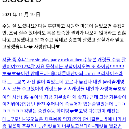
2021 年 11 月 19 日
수능 잘 보셨나요? 다들 후련하고 시원한 마음이 들었으면 좋겠지
만, 조금 실수 했더라도 혹은 만족한 결과가 나오지 않더라도 괜찮
다고 고생했다고 말 해주고 싶네요 충분히 잘했고 잘할거라 믿고
고생했습니다❤️ 사랑합니다🖤
셔플 좀 추냐 hey siri play party rock anthem
수능본 캐럿들 수능 잘
봤어여???
1234
잘 자요.
못참지는 부탁이지
오늘 또 화이팅!!!!!!!!!!
💙❤️💙❤️
이건 맘에드네~😆#내돈내산
아놔...ㅠㅠ 프리사이즈라
매.........
교복 사진 많이 찍었는데 고르다 늦겠다 내일 올려줄게영
ㅎㅎ 오늘 수고했어여 캐럿드을 ㅎㅎ
캐럿들 내일봐 사랑해❤️
호랑
이의 시선!!!🐯🔥
아놔 지금 기분좋아 왜 좋지? 근데 그냥 기분좋아
이거뭐야?!?!?! 난 완전 주머니에 쏙들어가 있는줄알았는데...ㅋㅋ
ㅋㅋㅋㅋㅋ
킹받는 승관
수능 화이팅❤️🖤
고잉 다음편이 레전든
데...
굿모닝~🐯
오늘은 제육볶음 먹자!
추엉 안나갈랭...
밖에 나가서
좀 걸을까 추우려나..?
캐럿들이 너무보고싶다아~
캐럿들 월요병