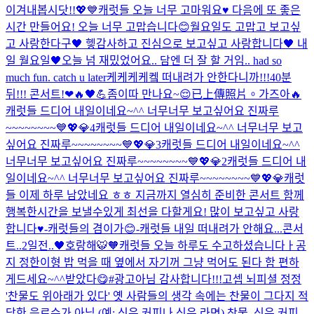
이겨내봅시닷!!💖💙
캐럿들 오늘 너무 고마워요♥️ 다음에 또 좋은
시간 만들어요! 오늘 너무 고맙습니다😊
월요일도 고맙고 보고싶
고 사랑한다구🖤 헿
감사하고 진심으로 보고싶고 사랑합니다🖤 내
일 월요일🖤
오늘 넘 재밌었어요.. 담엔 더 잘 할 거임.. had so
much fun. catch u later
케케케케켘 떠내려가 안한다니까!!!
40분
뒤!!! 콘서트!❤🔥🖤💪
좀이따 만나요~😌
已上傳照片。
가즈아🔥
캐럿들 드디어 내일이네요~^^ 너무너무 보고싶어요 진짜루
~~~~~~~~💙💖💎4
캐럿들 드디어 내일이네요~^^ 너무너무 보고
싶어요 진짜루~~~~~~~~💙💖💎3
캐럿들 드디어 내일이네요~^^
너무너무 보고싶어요 진짜루~~~~~~~~💙💖💎2
캐럿들 드디어 내
일이네요~^^ 너무너무 보고싶어요 진짜루~~~~~~~~💙💖💎
캐럿
들 이제 하루 남았네요 ㅎㅎ 지금까지 열심히 준비한 콘서트 함께
행복한시간을 보낼수있게 최선을 다할게요! 많이 보고싶고 사랑
합니다♥️-캐럿들의 겸이가😊-
캐럿들 내일 떠내려가 안해요...
콘서
트..2일전..🖤
호랑해🐯🧡
캐럿들 오늘 하루도 수고하셨습니다ㅏ
공
지 정한이형 밥 먹을 때 옆에서 자기꺼 그냥 먹어도 된다 함 편하
게드세요~^^
받았다😋#광고아님 감사합니다!!!
고셉 뇌피셜 정정
'찬물도 위아래가 있다' 옛 사람들의 생각 속에는 찬물이 그다지 적
당한 음료수가 아님 (예: 식은 커피나 식은 라면) 찬물, 식은 커피