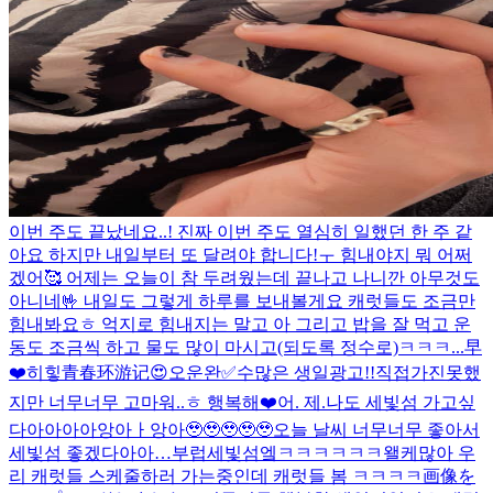
이번 주도 끝났네요..! 진짜 이번 주도 열심히 일했던 한 주 같
아요 하지만 내일부터 또 달려야 합니다!ㅜ 힘내야지 뭐 어쩌
겠어🥰 어제는 오늘이 참 두려웠는데 끝나고 나니깐 아무것도
아니네🤟 내일도 그렇게 하루를 보내볼게요 캐럿들도 조금만
힘내봐요ㅎ 억지로 힘내지는 말고 아 그리고 밥을 잘 먹고 운
동도 조금씩 하고 물도 많이 마시고(되도록 정수로)ㅋㅋㅋ...
早
❤️
히힣
青春环游记😍
오운완✅
수많은 생일광고!!직접가진못했
지만 너무너무 고마워..ㅎ 행복해❤️
어. 제.
나도 세빛섬 가고싶
다아아아아앙아ㅏ앙아🥹🥹🥹🥹🥹
오늘 날씨 너무너무 좋아서
세빛섬 좋겠다아아…부럽
세빛섬엨ㅋㅋㅋㅋㅋㅋ왤케많아 우
리 캐럿들 스케줄하러 가는중인데 캐럿들 봄 ㅋㅋㅋㅋ
画像を