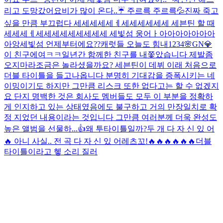
리고 도망갔어요
비가 많이 온다..☔️ 주르륵 주르륵💦
진짜 죽고
싶을 만큼 부끄럽다 세세세세세ㅔ세세세세세세 세븐틴 할 때
세세세ㅔ세세세세세세세세세 세빛섬 웅어ㅏ아아아아아아아
아앙
세빛섬 언제부터에요??
캐럿들 오늘도 힘내
1234
🌸GN💎
이 친구에여ㅋㅋ
일년간 함께한 친구를 내쫓았습니다 제발좀
오지마라
조금은 놀라셨을까요? 세븐틴이 데뷔 이래 처음으로
더블 타이틀을 들고나옵니다 분명히 기대감을 증폭시키는 네
이밍이기도 하지만 그만큼 리스크 또한 없다고는 할 수 없겠지
요 단지 명백한 것은 회사도 멤버들도 모두 이 부분을 정확하
게 인지하고 있는 상태였음에도 불구하고 거의 만장일치로 확
정 지었던 내용이라는 것입니다 그만큼 여러분께 더욱 완성도
높은 앨범을 선물하...
👍
왜 투타이틀일까?
두 개 다 자 신 있 어
🔥 아니 사실.. 전 곡 다 자 신 있 어
레츠꼬!🔥🔥🔥🔥🔥🔥
더블
타이틀이라고 헿 소리 질러