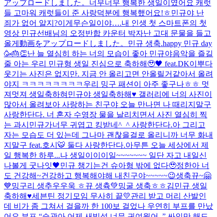
アップロードしました。
너무너무 행복한 생일이였어요 캐럿
들 고마워 캐럿들이 준 사랑덕분에 행복했어요!ㅎ
민규야 난
죄가 없어 알지?
이게무슨일이야….
내 인생 첫 스마트폰의 첫
영상 민규선배님의 오정반합 카운터 박자
난 고대 문물을 들고
올게
動画をアップロードしました。
민규 생축.
happy 민규 day
🥳🎂👏
난 늘 열심히 하는 너의 모습이 좋아 민규야
음악을 즐길
줄 아는 우리 민규형 생일 진심으로 축하해🥹🖤 feat.DK
이뿌다
웃기는 사진은 없지만. 지금 안 올리고면 안올릴거같아서 올려
야지 ㅋㅋㅋㅋㅋㅋㅋㅋ
우리 밍구 패션이 아주 좋구나ㅎㅎ 멋
져멋져 생일축하혀
민규야 생일축하해♥️ 갤러리에 너의 사진이
많아서 올려보아 사랑하는 친구야 오늘 만나면 나 때리지말구
사랑한단다. 너 혼자 수영장 물을 날리치면서 사진 열심히 찍
는 과시민규가너무 귀엽고 킹받네^_^ 사랑한단다.아 그리고
자는 모습도 더 있는데 그나마 괜찮을걸로 올리니까 너무 화내
지말구 feat.호시🐯 둘다 사랑한단다.아무튼 오늘 세상에서 제
일 행복한 하루...
나 생일이이이일~~~~~~~ 일단 자고 내일신
나볼게 굿나잇🖤
민규 챙기는건 슈아형 밖에 없다🥹
정한아 너
도 건강해~
건강하고 행복해야해 내친구야~~~~~😉
생축뀨~🤗
💙
밍구리 생추우우욱 ㅎ
뀨 생츅💚
밍굴 생축ㅎㅎ
김민규 생일
축하해♥️
세븐틴 정기모임 무사히 끝💛
관리 받고 머리 산발인
데 비가 좀 그쳐서 걸을까 한 100보 걸었나 우연히 부프를 만났
어요 부프 “승관아 어제 새빛섬 너무 귀여웠어..” 싸인만 해드