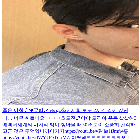
좋은 아침💛🩵
굿밤🌙
lets go👍
전시회 보로 2시간 걸어 갔던
니… 너무 힘들네요 ㅋㅋㅋ
호도전🍖
야야 도겸아 운동 살살해3
예뻐서
세계의 마지막 밤이 찾아올 때 여러분이 소중히 간직하
고픈 것은 무엇입니까
이거지
https://youtu.be/vP4ha1fJmfw
흫
https://youtu.be/oJWYUOTGrMA 미쳤넼ㅋㅋㅋㅋㅋㅋㅋ
오 브