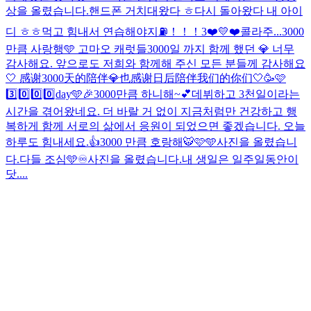
상을 올렸습니다.
핸드폰 거치대왔다 ㅎ
다시 돌아왔다 내 아이
디 ㅎㅎ
먹고 힘내서 연습해야지⛽️！！！
3❤️💛❤️
콜라주...
3000
만큼 사랑행🩵 고마오 캐럿들
3000일 까지 함께 했던 💎 너무
감사해요. 앞으로도 저희와 함께해 주신 모든 분들께 감사해요
🤍 感谢3000天的陪伴💎也感谢日后陪伴我们的你们🤍
🥳🩷
3️⃣0️⃣0️⃣0️⃣day🩵🎉
3000만큼 하니해~💕
데뷔하고 3천일이라는
시간을 겪어왔네요. 더 바랄 거 없이 지금처럼만 건강하고 행
복하게 함께 서로의 삶에서 응원이 되었으면 좋겠습니다. 오늘
하루도 힘내세요.👍
3000 만큼 호랑해🐯🩷🩵
사진을 올렸습니
다.
다들 조심🩵
♾️
사진을 올렸습니다.
내 생일은 일주일동안이
닷....