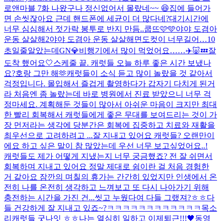
로앤마블 7화 나왔구나 정신없어서 몰랐네~~ 😆
집에 들어가
면 손씻잖아요 근데 핸드폰에 세균이 더 많다네?
대기시간에
너무 심심해서 젓가락 봉투로 반지 만듬..
쿱뜨🩷🩵
야야 도겸아
운동 살살해2
야야 도겸아 운동 살살해
면도컷이 너무길어…10
초일줄알았는데
GN💎
비행기에서 많이 먹었어요……✈️🐷💤
잘
도착 했어요🤍
스케줄 끝. 캐럿들 오늘 하루 좋은 시간 보냈나
요?
호랑 그만 해🫶
캐럿들이 소식 듣고 많이 놀랐을 것 같아서
걱정입니다. 몰입해서 즐겁게 촬영하다가 갑자기 다치게 된거
라 처음엔 좀 놀랐는데 바로 병원에서 진료 받았으니 너무 걱
정마세요. 계획해둔 것들이 많아서 아쉬운 마음이 크지만 최대
한 빨리 회복해서 캐럿들에게 좋은 무대를 보여드리는 것이 가
장 먼저라는 생각에 당분간은 회복에 집중하고 치료와 재활을
최우선으로 고려하려고 ...
잘 지내고 있어요 캐럿들? 오랜만이
에요 하고 싶은 말이 참 많았는데 우선 너무 보고싶었어요..!
캐럿들도 제가 어떻게 지냈는지 너무 궁금했죠? 전 잘 쉬면서
회복하며 지내고 있어요 정말 제대로 쉼이란 걸 처음 경험한
거 같아요 잠깐의 며칠의 휴가는 간간히 있었지만 인생에서 온
전히 나를 온전히 생각하고 느껴보고 또 다시 나아가기 위해
충전하는 시간을 가진 건...
씻고 누웠다여 다들 그랬져?ㅎㅎ
다
들 건강하게 잘 지내고 있죠~?
ㅋㅋㅋㅋㅋㅋㅋㅋㅋㅋㅋㅋ
목소
리
캐럿들 굿나잇 ㅎㅎ나는 열심히 일하고 이제퇴근!!!🖤
동영