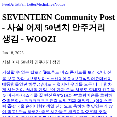
Feed
Artist
Fan Letter
Media
Live
Notice
SEVENTEEN Community Post
- 사실 어제 50년치 안주거리
생김 - WOOZI
Jun 18, 2023
사실 어제 50년치 안주거리 생김
거절할 수 없는 칼로리💣
브루노 마스 콘서트를 보러 갔다. 신
을 보고 왔다. #브루노마스는신이에요 #보고싶었어요마베이
베
🐱
힘들었던 하루, 많이도 지쳤지만 우리들 모두 다 더 힘차
게 사는거야 🎶
내일 게임보이 가자.
오늘 하루도 힘내자 캐럿들
☺️ 아자아자!
스케줄 끝 반신욕🩵
STAY~🪽
호랑이손톱 호랑해
🐯
좋은회사 ㅋㅋㅋㅋㅋㅋ
요즘 날씨 진짜 더워요…(아이스크
림 🥝맛 ~)
울 순영이형♥️ 생일 진심으로 축하해🙂 맛있는거 많
이 먹고! 오늘 하루가 좋은 시간들로 채워지길🐯
우리 호랑