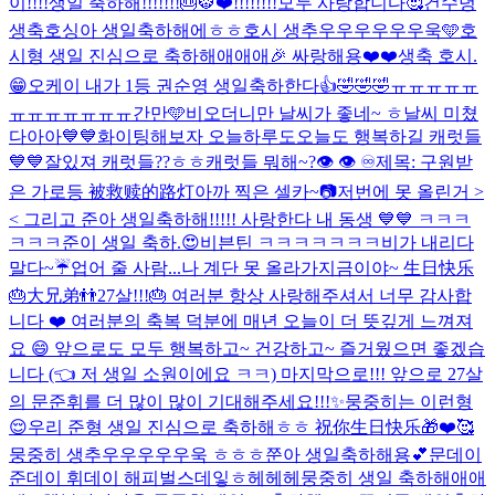
이!!!!생일 축하해!!!!!!!🎂🐯❤️!!!!!!!!
모두 사랑합니다🥰
건수녕
생축
호싱아 생일축하해에ㅎㅎ
호시 생추우우우우우우욱🩵
호
시형 생일 진심으로 축하해애애애🎉 싸랑해용❤️❤️
생축 호시.
😁
오케이 내가 1등 권순영 생일축하한다👍🤣🤣🤣
ㅠㅠㅠㅠㅠ
ㅠㅠㅠㅠㅠㅠㅠ
간만🩵
비오더니만 날씨가 좋네~ ㅎ
날씨 미쳤
다아아💙💙화이팅해보자 오늘하루도
오늘도 행복하길 캐럿들
💙💙
잘있져 캐럿들??ㅎㅎ
캐럿들 뭐해~?
👁️ 👁️ ♾️
제목: 구원받
은 가로등 被救赎的路灯
아까 찍은 셀카~📷
저번에 못 올린거 >
< 그리고 준아 생일축하해!!!!! 사랑한다 내 동생 💙💙 ㅋㅋㅋ
ㅋㅋㅋ
준이 생일 축하.😍
비븐틴 ㅋㅋㅋㅋㅋㅋㅋ
비가 내리다
말다~☔️
업어 줄 사람...나 계단 못 올라가
지금이야~ 生日快乐
🎂大兄弟👬
27살!!!🎂 여러분 항상 사랑해주셔서 너무 감사합
니다 ❤️ 여러분의 축복 덕분에 매년 오늘이 더 뜻깊게 느껴져
요 😄 앞으로도 모두 행복하고~ 건강하고~ 즐거웠으면 좋겠습
니다 (👈 저 생일 소원이에요 ㅋㅋ) 마지막으로!!! 앞으로 27살
의 문준휘를 더 많이 많이 기대해주세요!!!✨
뭉중히는 이런형
😌
우리 준형 생일 진심으로 축하해ㅎㅎ 祝你生日快乐🎁❤️🥰
뭉중히 생추우우우우우욱 ㅎㅎㅎ
쭌아 생일축하해용💕
문데이
준데이 휘데이 해피벌스데잏ㅎ헤헤헤
뭉중히 생일 축하해애애