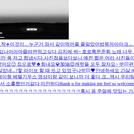
착✈️
이것이…누군가 와서 같이먹어줄 줄알았어
밥묵자아아크ㅡ
있나아아아😆
라면먹고싶다 김치에 싹~ 호로록
문준휘 노래 너무 좋
만 푹 자고 힘냅시다.
사진첩을보다보니 예전 짧은 머리 사진들
어요🙂 집으로💙
🍀힘내요💎加油😉
캐럿들 모두 잘자요~ 🫶🏻
편
알았네...?핳 라이브 할 때 뜨고 있었구나
🫶🏻🖤
안녕하세요 25살
겸이형 베텔기우스 영상이랑 같이 보니까 더 좋다 크...역시 우리
서 소홀했던거같다 미안하다
thank u for making me feel so welcome 
ㅋㅋㅋㅋㅋㅋㅋㅋㅋㅋㅋㅋㅋㅋㅋㅋㅋ
혹시 음 주말에 맛있는 가