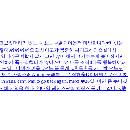
크킄
앞머리가 있느냐 없느냐😘 귀여운척 미안합니다♥️
캐럿들
다.😁😁😁😁
오오 사이코
캬 뭉중히 싸이코🫢
연습실에서
이있더라구여
할지 말지 고민 많이 해서 얘기하는게 늦어졌지만
안하게 푹자길😉
비가 많이 오네요 다들 조심!!
다들 행복해야돼
 버논입니다
셀카 까묵...오늘 꼭 줄게....
흔들흔들 카니발 오늘도
팀 메보 자랑스러워ㅎㅎ 노래를 너무 잘해😆
DK 베텔기우스 미쳐
in Paris. can’t wait to go back again. merci ❤️
26일! 미안 좀 늦어졌
게에서 일을 한다 손!
내일 페인스크릭 킬링즈 끝까지 갑니다.😁