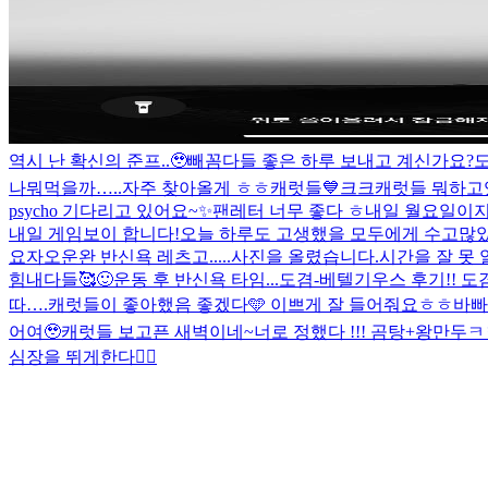
역시 난 확신의 준프..🥹
빼꼼
다들 좋은 하루 보내고 계신가요?
도
나뭐먹을까…..
자주 찾아올게 ㅎㅎ캐럿들💙크크
캐럿들 뭐하고
psycho 기다리고 있어요~✨
팬레터 너무 좋다 ㅎ
내일 월요일이지
내일 게임보이 합니다!
오늘 하루도 고생했을 모두에게 수고많았
요
자
오운완 반신욕 레츠고.....
사진을 올렸습니다.
시간을 잘 못 
힘내다들🥰
🙂
운동 후 반신욕 타임...
도겸-베텔기우스 후기!! 도
따….
캐럿들이 좋아했음 좋겠다🩵 이쁘게 잘 들어줘요ㅎㅎ
바빠
어여🥹
캐럿들 보고픈 새벽이네~
너로 정했다 !!! 곰탕+왕만두
ㅋ
심장을 뛰게한다❤️‍🔥