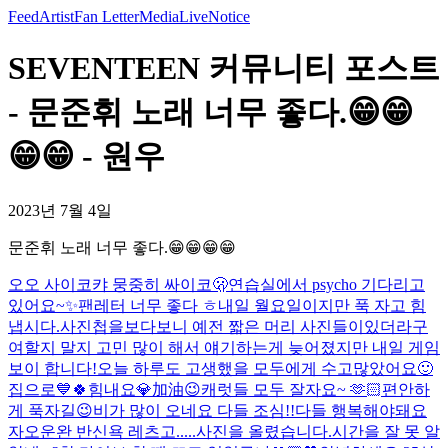
Feed
Artist
Fan Letter
Media
Live
Notice
SEVENTEEN 커뮤니티 포스트
- 문준휘 노래 너무 좋다.😁😁
😁😁 - 원우
2023년 7월 4일
문준휘 노래 너무 좋다.😁😁😁😁
오오 사이코
캬 뭉중히 싸이코🫢
연습실에서 psycho 기다리고
있어요~✨
팬레터 너무 좋다 ㅎ
내일 월요일이지만 푹 자고 힘
냅시다.
사진첩을보다보니 예전 짧은 머리 사진들이있더라구
여
할지 말지 고민 많이 해서 얘기하는게 늦어졌지만 내일 게임
보이 합니다!
오늘 하루도 고생했을 모두에게 수고많았어요🙂
집으로💙
🍀힘내요💎加油😉
캐럿들 모두 잘자요~ 🫶🏻
편안하
게 푹자길😉
비가 많이 오네요 다들 조심!!
다들 행복해야돼요
자
오운완 반신욕 레츠고.....
사진을 올렸습니다.
시간을 잘 못 알