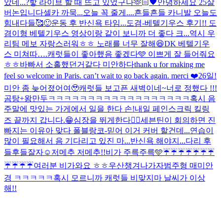
았네...?핳 라이브 할 때 뜨고 있었구나
🫶🏻🖤
안녕하세요 25살
버논입니다
셀카 까묵...오늘 꼭 줄게....
흔들흔들 카니발 오늘도
힘내다들🥰
🙂
운동 후 반신욕 타임...
도겸-베텔기우스 후기!! 도
겸이형 베텔기우스 영상이랑 같이 보니까 더 좋다 크...역시 우
리팀 메보 자랑스러워ㅎㅎ 노래를 너무 잘해😆
DK 베텔기우
스 미쳐따….
캐럿들이 좋아했음 좋겠다🩵 이쁘게 잘 들어줘요
ㅎㅎ
바빠서 소홀했던거같다 미안하다
thank u for making me
feel so welcome in Paris. can’t wait to go back again. merci ❤️
26일!
미안 좀 늦어졌어여🥹
캐럿들 보고픈 새벽이네~
너로 정했다 !!!
곰탕+왕만두
ㅋㅋㅋㅋㅋㅋㅋㅋㅋㅋㅋㅋㅋㅋㅋㅋㅋㅋ
혹시 음
주말에 맛있는 가게에서 일을 한다 손!
내일 페인스크릭 킬링
즈 끝까지 갑니다.😁
심장을 뛰게한다❤️‍🔥
세븐틴이 회의하면 진
빠지는 이유
아 맞다 폴블랑코-믿어 이거 커버 할건데...연습이
많이 필요해서 음 기다리고 있진 마...
반신욕 해야지...다리 후
들후들
잘자☺️
저메추 저메추!!
비가 주륵주륵🩵
☔️☔️☔️☔️☔️☔️☔️
☔️☔️☔️☔️
여러분 비가와요 ㅎㅎ우산챙겨나가자
범주형 매미안
경 ㅋㅋㅋㅋㅋ
혹시 모르니까 캐럿들 비맞지마 날씨가 이상
해!!